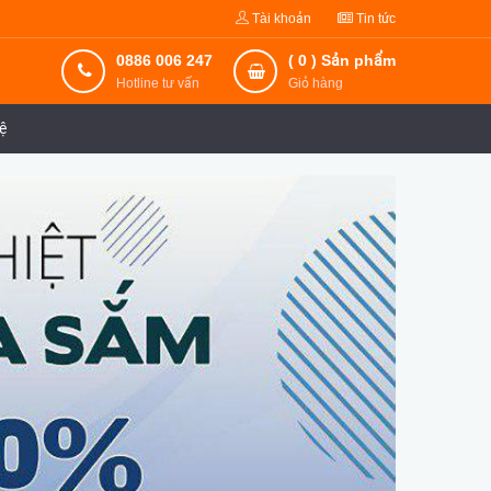
Tài khoản
Tin tức
0886 006 247
(
0
) Sản phẩm
Hotline tư vấn
Giỏ hàng
ệ