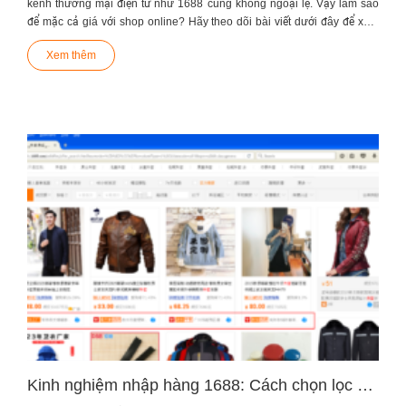
kênh thương mại điện tử như 1688 cũng không ngoại lệ. Vậy làm sao
này thường có thiết kế nổi bật, gây chú ý khi xuất hiện nên bạn sẽ không
để mặc cả giá với shop online? Hãy theo dõi bài viết dưới đây để xem
khó để nhìn thấy. Ngoài tham gia các chương trình khuyến mãi xuất
4. Cách đánh giá uy tín của shop trên 1688
những
1. Khi nào bạn có thể mặc cả giá?
kinh nghiệm nhập hàng 1688
được chia sẻ và tìm ra câu trả lời.
hiện trên banner, một vài shop còn đưa ra những chương trình khuyến
Xem thêm
Ngày nay, dù mua hàng online mang tới rất nhiều lợi ích như tiết kiệm
mãi riêng để thu hút khách hàng lựa chọn sản phẩm của mình. Chính vì
thời gian, công sức, chi phí thì không thể phủ nhận điều này cũng đem
thế, bạn hãy để ý mốc thời gian của các chương trình khuyến mại tránh
Người mua có thể đánh giá uy tín của shop một cách dễ dàng
lại khó khăn khi bạn cần trao đổi với nhà cung cấp trong quá trình nhập
bỏ lỡ cơ hội mua được hàng chất lượng, giá rẻ.
Có thể bạn quan tâm:
hàng. Theo đó, vấn đề thương lượng giá cả cũng sẽ gặp một số trở ngại
NHẬP HÀNG QUẢNG CHÂU
MANG LẠI NHỮNG LỢI THẾ NÀO CHO
nhất định. Theo
kinh nghiệm nhập hàng 1688
của nhiều người, trên
DÂN BUÔN?
thực tế, với mức giá ưu đãi tại đây, phần lớn các nhà cung cấp đều
Thương lượng về giá là điều thường thấy trong mua bán
NHẬP HÀNG 1688
NHANH – DỄ CHO NGƯỜI CHƯA CÓ KINH
không muốn bị mặc cả giá thêm.
Có thể bạn quan tâm:
NGHIỆM
Mua hàng Online đồng nghĩa rằng bạn có thể gặp các rủi ro về chất
LIST SẢN PHẨM ĐÁNG ĐẦU TƯ VỐN ĐỂ
NHẬP HÀNG TỪ TRUNG
lượng, mẫu mã sản phẩm do không thể trực tiếp kiểm tra trước khi nhập
QUỐC
hàng. Muốn hạn chế những rủi ro này, cách tốt nhất là bạn hãy chọn
Dù vậy, bạn vẫn có thể xem xét đến việc trao đổi với họ nếu sở hữu
những đơn vị cung cấp uy tín, được nhiều người tin tưởng. Để đánh giá
những điều kiện sau:
uy tín của một shop nào đó, bạn hãy quan sát số huy hiệu của shop do
5. Cách mua lẻ trên 1688
Giá trị đơn hàng lớn.
những người đã mua hàng bình chọn, huy hiệu càng nhiều thì shop
1688 là website bán buôn vì vậy trong một đơn hàng bạn cần mua tối
Đây là yếu tố đóng vai trò vô cùng quan trọng bởi nếu muốn thương
càng uy tín. Ngoài ra, bạn cũng có thể đánh giá uy tín dựa vào phần
thiểu 2 sản phẩm. Tuy nhiên, bạn vẫn hoàn toàn có thể mua lẻ nếu biết
lượng về một mức giá ưu đãi hơn với bên cung cấp, trước hết bạn nên
bình luận ngay bên dưới sản phẩm, đây là cách đánh giá khách quan
cách thương lượng khéo léo với người bán. Ngoài ra, cách khác là bạn
cho họ thấy tiềm năng và lợi ích mà họ có thể nhận được từ bạn. Điều
và chính xác nhất.
hãy ghép đơn cùng những người có nhu cầu về sản phẩm.
này sẽ giúp thương lượng trở thành việc làm có lợi cho cả hai bên thay
6. Cách gửi yêu cầu thanh toán hộ trên 1688
vì mang tới cho họ cảm giác như là người chịu thiệt, từ đó giúp bạn
Đơn hàng có số lượng lớn.
nâng cao khả năng thành công.
Không phải lúc nào bạn cũng có đủ điều kiện kinh phí để nhập hàng giá
Thanh toán hộ sẽ giúp người dùng mua hàng trên 1688 nhanh chóng
Kinh nghiệm nhập hàng 1688: Cách chọn lọc các shop uy tín
trị lớn, nhất là trong trường hợp chưa có kinh nghiệm hay chưa thể xác
hơn
định chính xác chất lượng hàng sẽ nhập. Trong trường hợp này, bạn có
XEM NGAY:
KINH NGHIỆM NHẬP HÀNG 1688: CÁCH CHỌN LỌC CÁC