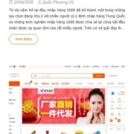
Posted
10/04/2020
Quốc Phương Vũ
thể nhập hàng số lượng lớn. Số lượng sản phẩm lớn sẽ giúp nhà cung
SHOP UY TÍN
on
Từ vài năm trở lại đây, nhập hàng 1688 đã trở thành một trong những
cấp đẩy mạnh tiêu thụ, từ đó khiến họ cân nhắc đến đề nghị của bạn.
Giá ship nội địa cao.
Một điểm nhược điểm khá bất lợi khi mua hàng trên 1688 đó chính là
lựa chọn đáng chú ý với nhiều người có ý định nhập hàng Trung Quốc
trang này không hỗ trợ thanh toán qua thẻ visa, người dùng chỉ có thể
và những
kinh nghiệm nhập hàng 1688
được chia sẻ lại cũng bắt đầu
Chi phí vận chuyển là một trong những vấn đề cần thương lượng
thanh toán qua Taobao, Tmall hoặc chuyển khoản từ ngân hàng nội địa
nhận được sự quan tâm của rất nhiều người. Trên cơ sở giải đáp thắc
Có thể bạn quan tâm:
Trung Quốc. Trong trường hợp không thể thanh toán bằng các phương
mắc cũng như chia sẻ kinh nghiệm cho những người mới, bài viết dưới
1. Phân loại nhà cung cấp trên trang 1688
CHUYỂN ĐỔI TIỀN VIỆT – TRUNG
thức trên, bạn nên sử dụng dịch vụ thanh toán hộ của các bên trung
Bước 1: Cho hàng vào giỏ sau đó ấn mua hàng và thanh toán
Xem thêm
đây sẽ chỉ ra cho bạn một số cách chọn lọc các shop uy tín trên 1688
1688 là một website lớn với hàng ngàn nhà cung cấp đến từ những nơi
3 ĐIỀU BẠN PHẢI BIẾT VỀ
NHẬP HÀNG TRUNG QUỐC
gian. Sau đây sẽ là các bước yêu cầu lệnh thanh toán hộ:
Bước 2: Vào mục hàng đã mua và ấn chọn thanh toán qua Alipay.
đơn giản mà hiệu quả, dễ áp dụng trong nhiều trường hợp.
khác nhau tại Trung Quốc, do đó để chọn ra nhà cung cấp phù hợp
Trường hợp này thường xảy ra đối với những nhà cung cấp có địa chỉ
Bước 3: Nhập thông tin của bên giúp bạn thanh toán hộ
không phải điều quá dễ dàng và nhanh chóng, nhất là với những người
xa biên giới Việt – Trung, từ đó kéo theo việc tăng chi phí vận chuyển.
Bước 4: Nhập mã capcha và gửi yêu cầu thanh toán hộ.
mới. Mỗi nhà cung cấp có những đặc điểm, chính sách ưu đãi riêng,
Nếu gặp phải tình huống này, hãy liên hệ với bên cung cấp qua phần
Hy vọng rằng, những
kinh nghiệm nhập hàng 1688
mà bài viết vừa nêu
phù hợp với những nhu cầu nhập hàng khác nhau. Để thu hẹp phạm vi
chat và sử dụng những ưu thế về giá trị hay số lượng sản phẩm trong
sẽ giúp bạn nhập hàng Trung Quốc một cách dễ dàng. Nếu có nhu cầu
tìm kiếm nhà cung cấp, theo
Mô hình nhà cung cấp được ghi tại phần thông tin shop
kinh nghiệm nhập hàng 1688
từ nhiều
đơn hàng để thuyết phục họ đưa ra mức vận chuyển ưu đãi hơn.
Mua hàng nhiều lần.
thanh toán, vận chuyển hộ, bạn hãy tham khảo sử dụng dịch vụ của
người, bạn nên học cách phân loại các nhà cung cấp trên trang 1688
Nhà sản xuất: là các nhà xưởng, doanh nghiệp, công ty… trực tiếp sản
Đây có thể xem là điều kiện có lợi nhất để bạn mặc cả giá với shop bởi
Cadavan.com để được thanh toán nhanh chóng, vận chuyển tận tay và
để ghi nhớ 4 loại chính sau đây:
xuất và tạo ra sản phẩm. Do đó, đây cũng là loại nhà cung cấp có mức
hai bên không cần mất quá nhiều thời gian để xác nhận độ tin cậy của
đảm bảo chất lượng sản phẩm. Chúc bạn thành công!
giá sản phẩm ưu đãi nhất mà bạn có thể tìm được trên 1688.
đối phương. Ngoài ra, theo
kinh nghiệm nhập hàng 1688
, phần lớn các
Nhà phân phối: nơi được các nhãn hàng, thương hiệu cấp phép phân
shop sẽ có xu hướng muốn giữ chân những khách hàng thân thiết vì lợi
phối độc quyền hay nhượng quyền buôn bán sản phẩm. Nếu chọn
2. Cách đánh giá uy tín của shop
ích lâu dài thay vì quan tâm đến lợi nhuận trước mắt và bỏ qua khách
2. Cách mặc cả giá trên 1688 như thế nào?
nhập hàng từ nguồn này trên 1688, bạn cần kiểm tra kỹ chất lượng sản
– Dựa trên thông tin của shop: huy hiệu đầu trâu và các thông tin cơ
hàng tiềm năng.
Nếu sở hữu một trong những điều kiện trên, hãy tiến hành mặc cả giá
phẩm cũng như xem xét kỹ những đánh giá của người mua để chắc
bản
theo các bước dựa trên những
kinh nghiệm nhập hàng 1688
được chia
chắn về chất lượng hàng.
sẻ sau đây:
Đại lý, shop bán sỉ: đây là các đơn vị nhận hàng từ nhà phân phối với
Các kết quả tìm kiếm từ nhà cung cấp có huy hiệu đầu trâu thường được
mức giá thỏa thuận để buôn bán và thu lợi từ khoản chênh lệch. Vì vậy,
đẩy lên hàng đầu
Aliwangwang giúp bạn liên hệ với người bán