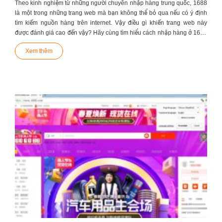
Theo kinh nghiệm từ những người
chuyên nhập hàng trung quốc
, 1688
cơ. Đầu tiên là vấn đề chất lượng. Như phần lớn các trang web online,
Về cơ bản, trình duyệt Cốc Cốc cũng được phát triển trên nền tảng nhân
là một trong những trang web mà bạn không thể bỏ qua nếu có ý định
hình ảnh sản phẩm trên 1688 thường được chỉnh sửa lung linh hơn khá
Chronium giống Chrome nên cũng có Extension tương tự là Cốc Cốc
tìm kiếm nguồn hàng trên internet. Vậy điều gì khiến trang web này
nhiều so với ảnh gốc. Trong khi đó, bạn không thể xem trực tiếp hàng
Translator. Cách thực hiện cũng tương tự như trên và cách này cũng có
được đánh giá cao đến vậy? Hãy cùng tìm hiểu cách nhập hàng ở 1688
hóa mà chỉ đánh giá thông qua các hình ảnh mà nhà sản xuất đưa lên.
Chưa kể, 1688 là một trang web của Trung Quốc, do đó khi sử dụng
ưu – nhược điểm giống với khi sử dụng dịch tự động của Google,
bằng tiếng Việt qua bài viết dưới đây để tìm ra câu trả lời cũng như
1. Giới thiệu 1688
Vì vậy, nếu chưa có kinh nghiệm, việc mua hàng đáp ứng được đủ các
bạn cần thông thạo tiếng Trung hoặc tiếng Anh bởi các công cụ dịch tự
Cách 3: Dùng Google Translate
Xem thêm
không bỏ lỡ cơ hội nhận được nhiều ưu đãi từ website đặc biệt này.
tiêu chí sẽ vô cùng khó khăn.
động trong nhiều trường hợp không được sát nghĩa, gây khó khăn cho
Đây là công cụ dịch câu được Google cung cấp miễn phí. Truy cập tên
Giao diện trang chủ 1688
việc hiểu chính xác nội dung, thuộc tính sản phẩm. Cuối cùng là vấn đề
miền
https://translate.google.com/
, copy + paste câu văn tiếng Trung
1688 (còn được nhắc đến với tên miền 1688.com) là một trong những
về khoảng cách địa lý. Nhập hàng online từ 1688, bạn cũng phải chấp
2. Hướng dẫn cách tự mua hàng tại 1688
muốn chuyển ngữ bên trái, bên phải sẽ hiện ra ngôn ngữ đích là tiếng
kênh thương mại điện tử rất được ưa chuộng tại thị trường nội địa Trung
nhận những rủi ro có thể mang lại do thời gian vận chuyển khá lâu, như
Việt. Ưu điểm của cách này là có độ chính xác cao hơn nhưng nhược
Quốc. Là một trong những công ty con của tập đoàn Alibaba nổi tiếng
chất lượng sản phẩm, uy tín với khách hàng hay giải quyết các vấn đề
Nên dịch trang web để thao tác dễ dàng hơn
điểm là tốn nhiều thời gian hơn hai cách trên.
4. Cách săn hàng sale trên 1688
với mạng lưới phân phối rộng do Chủ tịch Jack Ma là người sáng lập,
phát sinh.
Có thể bạn quan tâm:
Theo
kinh nghiệm nhập hàng 1688
, muốn săn hàng sale thì tìm mục 伙
trang web này mang đến rất nhiều cơ hội cho những người làm buôn
Có thể bạn quan tâm:
4 LƯU Ý QUAN TRỌNG KHI
VẬN CHUYỂN HÀNG TỪ TRUNG QUỐC
拼 (có nghĩa là “Hợp tác”) thứ ba từ trái sang phải trên thanh công cụ.
bán có nhu cầu nhập hàng số lượng lớn.
CHUYỂN ĐỔI TIỀN VIỆT – TRUNG
VỀ VIỆT NAM
Nhấn chọn vào đó thì sẽ được trình duyệt điều hướng về tên miền
3 ĐIỀU BẠN PHẢI BIẾT VỀ
NHẬP HÀNG TRUNG QUỐC
HƯỚNG DẪN
CHUYỂN TIỀN TRUNG QUỐC
CÓ LỢI VÀ AN TOÀN
https://huopin.1688.com/
dành cho nhà phân phối.
Tại đây, bạn không chỉ được tiếp cận khối lượng sản phẩm phong phú,
Để nắm được
cách nhập hàng từ 1688
, đầu tiên, bạn cần truy cập web
đa dạng với nhiều phân khúc giá khác nhau phục vụ cho nhiều đối
1688 và dịch trang sang tiếng Việt hoặc một ngôn ngữ mà mình thành
Truy cập huopin.1688.com để mua sản phẩm giảm giá
tượng khách hàng mà còn dễ dàng tìm thấy mặt hàng mong muốn với
thạo để tiện sử dụng nếu không thành thạo tiếng Trung. Lúc này, giao
Đây là
cách nhập hàng 1688
giá sỉ và bạn sẽ tìm thấy những chương
đủ các tiêu chí từ kiểu dáng, chất liệu, màu sắc đến size. Chưa kể, nếu
diện trang sẽ trở nên thân thiện hơn nhiều. Tại trang chủ 1688, nhập
trình ưu đãi từ nhà cung cấp được chọn lọc hiển thị kỹ càng. Một cách
tìm được nhà cung cấp uy tín và đặt đơn hàng lớn, bạn còn có cơ hội
2. Cách nhập hàng Trung Quốc ở 1688 bằng tiếng Việt
vào ô tìm kiếm tên sản phẩm mà bạn cần mua (chú ý dịch từ tiếng Việt
Tiếp theo, cần phân loại kết quả thu được này theo những tiêu chí có
khác đó là truy cập
http://tao.1688.com/
để nhập hàng bán lẻ với giá
nhận rất nhiều ưu đãi về giá sản phẩm, chi phí hay thời gian vận
Dùng trình duyệt Chrome
sang tiếng Trung trước khi nhập tìm kiếm để đạt kết quả cao nhất).
sẵn như sắp xếp giá từ cao xuống thấp hoặc từ thấp lên cao, định
nhập sỉ. Bạn vào link này đặt mua thử vài sản phẩm để kiểm tra chất
chuyển. Điều này không chỉ giúp bạn xây dựng uy tín với khách hàng
khung tầm giá sản phẩm mà bạn có thể lựa chọn, cũng như chọn đính
lượng trước khi đặt mua hàng hóa với số lượng lớn.
5. Cách mua hàng trên app
mà còn tạo điều kiện thuận lợi cho những lần hợp tác kinh doanh sau.
Dịch web với Google Chrome
tag phù hợp. Đây là những thao tác cơ bản, đơn giản nhưng vô cùng
Bên cạnh trang 1688.com, bạn hoàn toàn có thể sử dụng app để mua
Là kênh bán hàng Trung, viết bằng tiếng Trung, vì vậy lần đầu truy cập