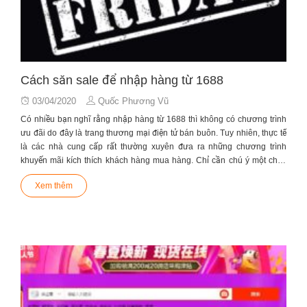
chúng tôi tự tin có thể hỗ trợ bạn nhập hàng thành công.
lớn như Bắc Kinh, Thượng Hải, hay nơi vô cùng quen thuộc với người
1688 có một đặc điểm có thể gây khó khăn như quy định số lượng hàng
xuất phát từ trải nghiệm thực tế của chính những người đã mua thành
Hy vọng những thông tin trên có thể giúp bạn phần nào trong hành trình
Việt – Quảng Châu, do đó mức giá hàng hóa luôn vô cùng cạnh tranh
tối thiểu thường phải từ 2 trở lên. Do đó nếu bạn muốn kiểm tra chất
công. Tại đây, bạn có thể theo dõi số lượng đơn và mức độ đặt hàng, số
nhập hàng Trung Quốc hiện tại và tương lai.
và đi theo hướng có lợi cho khách
lượng sản phẩm cũng như đánh giá độ uy tín của shop trước khi
nhập hàng 1688
.
nhập
lượng khách hàng thân thiết cũng như tỷ lệ phản hồi để cân nhắc và
Ngoài ra, nếu gặp khó khăn trong vấn đề nhập hàng Trung Quốc, bạn
hàng 1688
bằng cách mua lẻ thì khó có thể đặt hàng tại kênh này. Để
đưa ra lựa chọn hợp lý.
có thể liên hệ Cadavan.com. Với nhiều năm kinh nghiệm trong nghề
giải quyết khó khăn ấy, những người
Thương lượng với người bán là một cách mua lẻ hàng tại 1688
chuyên nhập hàng Trung Quốc
đã
cùng nhiều đơn hàng được đánh giá cao, chúng tôi tự tin có thể giúp
Cách săn sale để nhập hàng từ 1688
đề ra và sử dụng thành công 2 mẹo dưới đây:
>> XEM NGAY:
KINH NGHIỆM NHẬP HÀNG 1688 CHO NGƯỜI MUỐN
bạn chọn ra đơn vị cung cấp phù hợp và nhập hàng 1688 thành công
TRỞ THÀNH DÂN BUÔN
với mức giá ưu đãi và chất lượng đảm bảo.
Posted
03/04/2020
Quốc Phương Vũ
Trao đổi trực tiếp với người bán
on
Có nhiều bạn nghĩ rằng
nhập hàng từ 1688
thì không có chương trình
Tìm sản phẩm phù hợp với yêu cầu trước, đặt theo số lượng tối thiểu và
ưu đãi do đây là trang thương mại điện tử bán buôn. Tuy nhiên, thực tế
thêm vào giỏ hàng, sau đó ở bước thanh toán, sử dụng công cụ chat để
là các nhà cung cấp rất thường xuyên đưa ra những chương trình
trao đổi với người bán. Hoặc nếu có sẵn vốn tiếng Trung cơ bản, bạn có
khuyến mãi kích thích khách hàng mua hàng. Chỉ cần chú ý một chút,
thể gọi cho nhà phân phối theo số được cung cấp ở phần thông tin
bạn sẽ không bỏ lỡ cơ hội “ngàn vàng” để mua được những món hàng
1. Săn sale 1688 là gì?
được đăng trên website
Ghép đơn cùng bên thứ ba
nhập hàng 1688
. Phần lớn các nhà cung cấp
Xem thêm
giá rẻ bất ngờ tại đây.
Bên cạnh Taobao, 1688.com là trang thương mại điện tử rất nổi tiếng
đều không muốn bỏ qua những khách hàng tiềm năng, do đó, nếu đủ
Bên thứ ba có thể là người thân, bạn bè hoặc một người quen đáng tin
của Trung Quốc. Đây là trang thuộc quản lý của Tập đoàn Alibaba do tỷ
khéo léo để cho họ thấy thành ý của bạn cũng như tiềm năng lợi ích
cậy cũng đang có nhu cầu mua lẻ hoặc nhập mặt hàng mà bạn đang
phú Jack Ma sáng lập nên. Trang phát triển nhanh chóng thu hút nhiều
bạn có thể cho họ (nhập hàng số lượng lớn, hợp tác lâu dài) nếu hàng
quan tâm. Bạn có thể hỏi riêng từng người, hoặc tìm kiếm bằng cách
nhà cung cấp mỡ gian hàng online cung cấp sản phẩm đa dạng về chất
mẫu đạt yêu cầu thì điều này chắc chắn sẽ thuyết phục được họ cho
đăng bài trên các trang mạng xã hội.
lượng, kiểu dáng và giá cả. Trang 1688 là nơi bạn có thể nhập sỉ nguồn
bạn mua lẻ sản phẩm trong lần đầu tiên.
hàng để kinh doanh bán lẻ với số lượng và chất lượng đảm bảo.
Trang 1688.com là sàn thương mại điện tử chuyên bán buôn nổi tiếng
Ghép đơn với những người cùng nhu cầu mua lẻ để đạt số lượng tối
tại Trung Quốc
thiểu
Có thể bạn quan tâm::
Có thể bạn quan tâm:
CHUYỂN ĐỔI TIỀN VIỆT – TRUNG
4 LƯU Ý QUAN TRỌNG KHI
VẬN CHUYỂN HÀNG TỪ TRUNG QUỐC