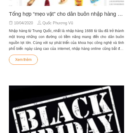
mức giá của các đại lý thường phụ thuộc khá nhiều vào giá từ nhà phân
ĐỌC THÊM:
Tổng hợp “mẹo vặt” cho dân buôn nhập hàng 1688
Có thể bạn quan tâm:
phối.
Tại 1688, sau khi tìm kiếm sản phẩm và nhận được kết quả từ nhiều nhà
4 LƯU Ý QUAN TRỌNG KHI
VẬN CHUYỂN HÀNG TỪ TRUNG QUỐC
Tổng hợp “mẹo vặt” cho dân buôn nhập hàng 1688
Cá nhân, shop bán lẻ: các nhà cung cấp có bậc đơn vị thấp nhất, chỉ
cung cấp khác nhau, theo
kinh nghiệm nhập hàng 1688
được chia sẻ,
VỀ VIỆT NAM
tiến hành buôn bán nhỏ lẻ nên mức giá kém ưu đãi hơn so với 3 loại
bạn có thể nhanh chóng chọn ra những nhà cung cấp uy tín nhờ vào
HƯỚNG DẪN
CHUYỂN TIỀN TRUNG QUỐC
CÓ LỢI VÀ AN TOÀN
Posted
10/04/2020
Quốc Phương Vũ
nhà cung cấp lớn trên.
huy hiệu đầu trâu ở góc dưới bên trái thông tin sản phẩm (như hình
Bước 1: Tải và cài đặt phần mềm Aliwangwang.
on
Nhập hàng từ Trung Quốc, nhất là
nhập hàng 1688
từ lâu đã trở thành
trên). Với hệ thống đánh giá nghiêm ngặt, khắt khe, để đạt được huy
Ngoài huy hiệu đầu trâu, bạn cũng nên quan tâm đến các thông tin cơ
Bước 2: Tìm kiếm mặt hàng muốn nhập và shop, chọn đầy đủ các tiêu
một trong những con đường có tiềm năng mang đến cho dân buôn
hiệu này, nhà cung cấp phải đáp ứng nhiều yêu cầu về lượng vốn và
bản khác như xếp hạng sản phẩm, thời gian hoạt động của shop, tiêu
chí cần thiết như mẫu mã, kiểu dáng, size, màu sắc… và thêm vào giỏ
nguồn lợi lớn. Cùng với sự phát triển của khoa học công nghệ và tính
công nhân với những con số rất lớn, đồng thời tiến hành cam kết đầy đủ
chuẩn chất lượng, vị trí kho hàng… và đặc biệt là hình ảnh thực đối với
hàng.
phổ biến ngày càng cao của internet, nhập hàng online cũng bắt đầu
về chất lượng sản phẩm, yêu cầu đúng mô tả, không gây ảnh hưởng
nhà cung cấp là nhà sản xuất.
Bước 3: Ghi chú lại mã đơn hàng.
nhận được nhiều sự quan tâm của người buôn bán. Đừng bỏ qua con
1. Cách mua lẻ ở shop bán buôn
xấu đến sức khỏe người dùng… Do đó bạn có thể hoàn toàn yên tâm
– Dựa vào đánh giá của khách hàng
Bước 4: Chọn biểu tượng Aliwangwang (màu xanh) tại phần nội dung
Xem thêm
đường thuận lợi này và hãy theo dõi bài viết dưới đây để “bỏ túi” những
khi mua hàng tại những shop này.
đơn hàng để mở giao diện trao đổi với shop.
“mẹo vặt” giúp dân
chuyên nhập hàng Trung Quốc
hiệu quả và thành
Ô nhận xét sản phẩm từ khách hàng được đặt ngay đầu trang thông tin
Bước 5: Gửi lời chào, gửi mã đơn hàng cho shop tiện theo dõi và tiến
công.
Giao diện 1688 – một trong những kênh thương mại điện tử uy tín tại
sản phẩm
hành thương lượng giá.
Trung Quốc
Có thể bạn quan tâm:
Bước 6: Cảm ơn shop và thực hiện các bước thanh toán còn lại theo
Có thể bạn quan tâm:
3 ĐIỀU BẠN PHẢI BIẾT VỀ
NHẬP HÀNG TRUNG QUỐC
hướng dẫn của 1688.com.
LIST
SẢN PHẨM ĐÁNG ĐẦU TƯ VỐN ĐỂ NHẬP HÀNG TỪ TRUNG
4 LƯU Ý QUAN TRỌNG KHI
VẬN CHUYỂN HÀNG TỪ TRUNG QUỐC
Trên đây là một số
kinh nghiệm nhập hàng 1688
giúp bạn mặc cả giá
QUỐC
VỀ VIỆT NAM
với bên cung cấp để nhận được mức ưu đãi khi nhập hàng Trung Quốc.
CHUYỂN ĐỔI TIỀN VIỆT – TRUNG
HƯỚNG DẪN
Là một kênh giao dịch lớn với hàng triệu người dùng mỗi năm không chỉ
CHUYỂN TIỀN TRUNG QUỐC
CÓ LỢI VÀ AN TOÀN
Đừng quên ghi lại để sử dụng trong những lần nhập hàng tới và xem xét
Tuy không có độ phổ biến cao như Taobao nhưng cùng thành lập “dưới
tại Trung Quốc, 1688.com luôn luôn nỗ lực trong việc cung cấp cho
hiệu quả bạn nhé.
trướng” của tập đoàn Alibaba do Chủ tịch Jack Ma sáng lập năm 1999,
khách truy cập những thông tin khách quan và chính xác nhất về các
Trong quá trình nhập hàng Trung Quốc, nếu còn bất cứ khó khăn nào
1688 cũng không phải cái tên xa lạ với những ai đã quen nghề bán
nhà cung cấp. Tuy nhiên bên cạnh những thông tin từ website, bạn còn
liên quan đến việc chọn shop, vận chuyển… đừng ngần ngại liên hệ
buôn. Đây là nơi tập trung rất nhiều nhà cung cấp uy tín, chất lượng,
có thể tiếp cận một nguồn đánh giá khác có mức uy tín khá cao là từ
Trên đây là một số
kinh nghiệm nhập hàng 1688
về việc phân loại nhà
Cadavan.com. Với đội ngũ nhân viên nhiệt tình, giàu kinh nghiệm,
đến từ mọi miền Trung Quốc, trong đó có thể kể đến những thị trường
Tuy nhiên khi trả lời câu hỏi
nên nhập hàng từ Taobao hay 1688
thì
khách hàng. Đây là một trong những nguồn đánh giá tin cậy bởi chúng
cung cấp để giúp bạn chọn được những shop uy tín trên website này.