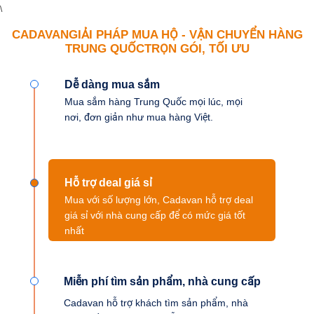
\
CADAVAN
GIẢI PHÁP MUA HỘ - VẬN CHUYỂN HÀNG
TRUNG QUỐC
TRỌN GÓI, TỐI ƯU
Dễ dàng mua sắm
Mua sắm hàng Trung Quốc mọi lúc, mọi
nơi, đơn giản như mua hàng Việt.
Hỗ trợ deal giá sỉ
Mua với số lượng lớn, Cadavan hỗ trợ deal
giá sỉ với nhà cung cấp để có mức giá tốt
nhất
Miễn phí tìm sản phẩm, nhà cung cấp
Cadavan hỗ trợ khách tìm sản phẩm, nhà