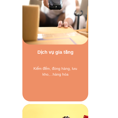
Dịch vụ gia tăng
Kiểm đếm, đòng hàng, lưu
kho,...hàng hóa