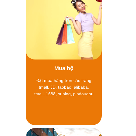
Mua hộ
Đặt mua hàng trên các trang
tmall, JD, taobao, alibaba,
tmall, 1688, suning, pindoudou