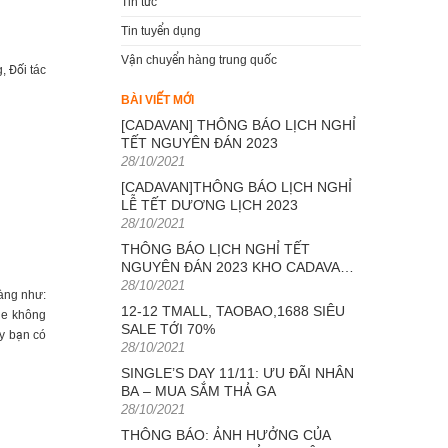
Tin tức
Tin tuyển dụng
Vận chuyển hàng trung quốc
, Đối tác
BÀI VIẾT MỚI
[CADAVAN] THÔNG BÁO LỊCH NGHỈ
TẾT NGUYÊN ĐÁN 2023
 đãi. Mọi
Posted
28/10/2021
on
[CADAVAN]THÔNG BÁO LỊCH NGHỈ
LỄ TẾT DƯƠNG LỊCH 2023
Posted
28/10/2021
on
THÔNG BÁO LỊCH NGHỈ TẾT
NGUYÊN ĐÁN 2023 KHO CADAVAN
Posted
TRUNG QUỐC
28/10/2021
hàng như:
on
12-12 TMALL, TAOBAO,1688 SIÊU
le không
SALE TỚI 70%
ậy bạn có
Posted
28/10/2021
on
SINGLE’S DAY 11/11: ƯU ĐÃI NHÂN
BA – MUA SẮM THẢ GA
t lượng.
Posted
28/10/2021
 kế hiện
on
THÔNG BÁO: ẢNH HƯỞNG CỦA