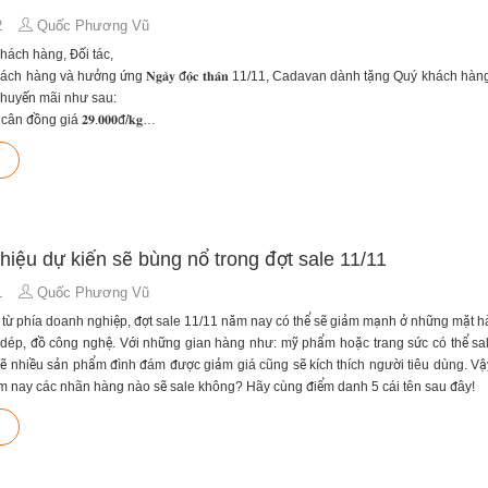
2
Quốc Phương Vũ
hách hàng, Đối tác,
ch hàng và hưởng ứng 𝐍𝐠𝐚̀𝐲 đ𝐨̣̂𝐜 𝐭𝐡𝐚̂𝐧 11/11, Cadavan dành tặng Quý khách hàng
khuyến mãi như sau:
n đồng giá 𝟐𝟗.𝟎𝟎𝟎đ/𝐤𝐠
đồng giá 1%
 tất cả đơn hàng dưới 100kg
g, Đối tác hãy nhanh tay gửi hàng về kho Cadavan trong thời gian này để nhận ưu
p dụng 11/11 – 15/11/2022
ương trình khuyến mãi vui lòng liên hệ hotline 0886 006 247 để được giải đáp
van.
hiệu dự kiến sẽ bùng nổ trong đợt sale 11/11
1
Quốc Phương Vũ
n từ phía doanh nghiệp, đợt sale 11/11 năm nay có thể sẽ giảm mạnh ở những mặt 
 dép, đồ công nghệ. Với những gian hàng như: mỹ phẩm hoặc trang sức có thể sa
lẽ nhiều sản phẩm đình đám được giảm giá cũng sẽ kích thích người tiêu dùng. V
 nay các nhãn hàng nào sẽ sale không? Hãy cùng điểm danh 5 cái tên sau đây!
hiệu thời trang dự kiến sale 11/11 lớn
g với nhiều dòng sản phẩm quần áo bình dân, giá cả phải chăng nhưng cực kỳ chấ
hế các mẫu quần áo mà Zara tung ra thị trường cũng đều bán chạy bởi cách thiết
i lứa tuổi và giới tính.