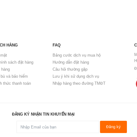
ÁCH HÀNG
FAQ
C
M
 mật
Bảng cước dịch vụ mua hộ
H
hính sách đặt hàng
Hướng dẫn đặt hàng
Đ
o hàng
Câu hỏi thường gặp
 bù và bảo hiểm
Lưu ý khi sử dụng dịch vụ
h thức thanh toán
Nhập hàng theo đường TMĐT
ĐĂNG KÝ NHẬN TIN KHUYẾN MẠI
Đăng ký