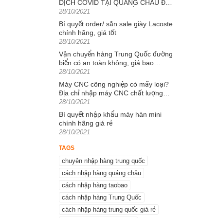
DỊCH COVID TẠI QUẢNG CHÂU ĐẾN
c biệt là
Posted
TÌNH HÌNH VẬN CHUYỂN HÀNG
28/10/2021
on
HÓA
Bí quyết order/ săn sale giày Lacoste
chính hãng, giá tốt
Posted
28/10/2021
on
 sẽ là cơ
Vận chuyển hàng Trung Quốc đường
hàng giày
biển có an toàn không, giá bao
Posted
nhiêu?
28/10/2021
on
Máy CNC công nghiệp có mấy loại?
Địa chỉ nhập máy CNC chất lượng
Posted
nhất hiện nay
28/10/2021
on
Bí quyết nhập khẩu máy hàn mini
 son bán
chính hãng giá rẻ
Posted
28/10/2021
on
TAGS
 đến 40%
y bạn cần
chuyên nhập hàng trung quốc
cách nhập hàng quảng châu
cách nhập hàng taobao
c chắn sẽ
cách nhập hàng Trung Quốc
ắc chân,
cách nhập hàng trung quốc giá rẻ
 may mắn