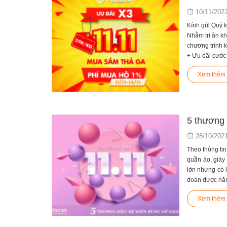
Posted
10/11/202
on
Kính gửi Quý k
Nhằm tri ân khá
chương trình 
+ Ưu đãi cước câ
+ Phí mua hộ 
Xem thêm
+ Áp dụng với
Quý khách hàn
+ Thời gian á
thắc mắc về ch
Trân trọng,
Đội ngũ Cada
5 thương 
Posted
28/10/202
on
Theo thông ti
quần áo, giày
lớn nhưng có 
đoán được năm
Zara – thương 
Xem thêm
Zara nổi tiến
Không những t
đại, phù hợp vớ