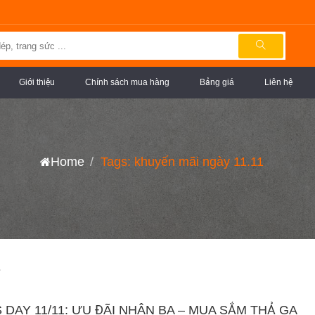
Giới thiệu
Chính sách mua hàng
Bảng giá
Liên hệ
Home
Tags: khuyến mãi ngày 11.11
1
 DAY 11/11: ƯU ĐÃI NHÂN BA – MUA SẮM THẢ GA