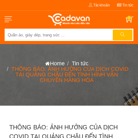
Tài khoản
Tin tức
0
Home
Tin tức
THÔNG BÁO: ẢNH HƯỞNG CỦA DỊCH COVID
TẠI QUẢNG CHÂU ĐẾN TÌNH HÌNH VẬN
CHUYỂN HÀNG HÓA
THÔNG BÁO: ẢNH HƯỞNG CỦA DỊCH
COVID TẠI QUẢNG CHÂU ĐẾN TÌNH