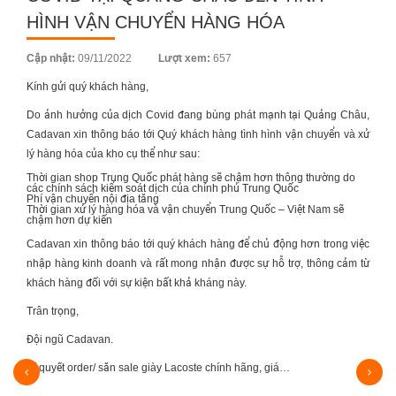
HÌNH VẬN CHUYỂN HÀNG HÓA
Posted
Cập nhật:
09/11/2022
Lượt xem:
657
on
Kính gửi quý khách hàng,
Do ảnh hưởng của dịch Covid đang bùng phát mạnh tại Quảng Châu,
Cadavan xin thông báo tới Quý khách hàng tình hình vận chuyển và xử
lý hàng hóa của kho cụ thể như sau:
Thời gian shop Trung Quốc phát hàng sẽ chậm hơn thông thường do
các chính sách kiểm soát dịch của chính phủ Trung Quốc
Phí vận chuyển nội địa tăng
Thời gian xử lý hàng hóa và vận chuyển Trung Quốc – Việt Nam sẽ
chậm hơn dự kiến
Cadavan xin thông báo tới quý khách hàng để chủ động hơn trong việc
nhập hàng kinh doanh và rất mong nhận được sự hỗ trợ, thông cảm từ
khách hàng đối với sự kiện bất khả kháng này.
Trân trọng,
Đội ngũ Cadavan.
Bí quyết order/ săn sale giày Lacoste chính hãng, giá…
SING