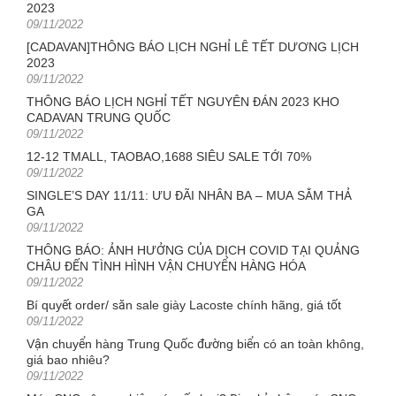
2023
Posted
09/11/2022
on
[CADAVAN]THÔNG BÁO LỊCH NGHỈ LỄ TẾT DƯƠNG LỊCH
2023
Posted
09/11/2022
on
THÔNG BÁO LỊCH NGHỈ TẾT NGUYÊN ĐÁN 2023 KHO
CADAVAN TRUNG QUỐC
Posted
09/11/2022
on
12-12 TMALL, TAOBAO,1688 SIÊU SALE TỚI 70%
Posted
09/11/2022
on
SINGLE’S DAY 11/11: ƯU ĐÃI NHÂN BA – MUA SẮM THẢ
GA
Posted
09/11/2022
on
THÔNG BÁO: ẢNH HƯỞNG CỦA DỊCH COVID TẠI QUẢNG
CHÂU ĐẾN TÌNH HÌNH VẬN CHUYỂN HÀNG HÓA
Posted
09/11/2022
on
Bí quyết order/ săn sale giày Lacoste chính hãng, giá tốt
Posted
09/11/2022
on
Vận chuyển hàng Trung Quốc đường biển có an toàn không,
giá bao nhiêu?
Posted
09/11/2022
on