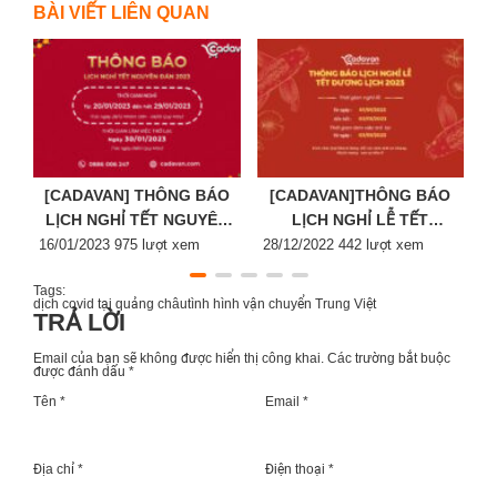
BÀI VIẾT LIÊN QUAN
[CADAVAN] THÔNG BÁO
[CADAVAN]THÔNG BÁO
LỊCH NGHỈ TẾT NGUYÊN
LỊCH NGHỈ LỄ TẾT
Posted
ĐÁN 2023
Posted
DƯƠNG LỊCH 2023
P
16/01/2023
975 lượt xem
28/12/2022
442 lượt xem
2
on
on
o
Tags:
dịch covid tại quảng châu
tình hình vận chuyển Trung Việt
TRẢ LỜI
Email của bạn sẽ không được hiển thị công khai.
Các trường bắt buộc
được đánh dấu
*
Tên *
Email *
Địa chỉ *
Điện thoại *