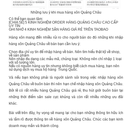
Những lưu ý khi mua hàng xôn Quảng Châu
Có thể bạn quan tâm:
[CHIA SẺ] 5 KINH NGHIỆM
ORDER HÀNG QUẢNG CHÂU CAO CẤP
UY TÍN
GHI NHỚ 4 KINH NGHIỆM
SĂN HÀNG GIÁ RẺ TRÊN TAOBAO
Hàng xôn mang đến nhiều rủi ro cho người bán do đó những khi nhập
hàng xôn Quảng Châu
về bán bạn cần lưu ý:
Chọn địa chỉ uy tín để nhập hàng về bán. Nên tìm hiểu thật kỹ về shop,
về sản phẩm
Nên nhập đa dạng các mẫu mã, chủng loại. Không nên chỉ nhập 1 loại
với số lượng lớn.
Nếu có nguồn hàng uy tín nhưng không biết cách mua hàng, bạn nên
sử dụng dịch vụ mua hộ hàng Trung Quốc.
Và nếu bạn không phải là người sành sỏi trong việc nhập
hàng xôn
Quảng Châu
về buôn bán thì nên hạn chế nhập hàng xôn Quảng Châu.
Bởi lẽ có rất nhiều hàng Quảng Châu giá rẻ, thu hút giới buôn bán tại
những thời điểm săn sale cực khủng và còn rất nhiều những ưu đãi
khác.
Bài viết trên đây, hy vọng sẽ mang lại cho bạn những thông tin hữu ích
và lắm rõ được thông tin về
hàng xôn Quảng Châu
. Chúc các bạn kinh
doanh may mắn và thành công.