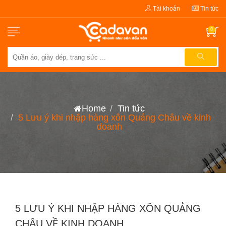
Tài khoản
Tin tức
0
Home
Tin tức
5 Lưu ý khi nhập hàng xôn Quảng Châu về kinh
doanh
5 LƯU Ý KHI NHẬP HÀNG XÔN QUẢNG
CHÂU VỀ KINH DOANH