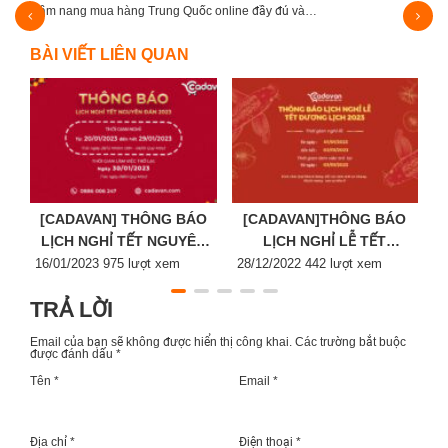
ng mua hàng Trung Quốc online đầy đủ và…
4 Nguồn hàng phụ 
BÀI VIẾT LIÊN QUAN
[CADAVAN] THÔNG BÁO
[CADAVAN]THÔNG BÁO
LỊCH NGHỈ TẾT NGUYÊN
LỊCH NGHỈ LỄ TẾT
Posted
ĐÁN 2023
Posted
DƯƠNG LỊCH 2023
P
16/01/2023
975 lượt xem
28/12/2022
442 lượt xem
2
on
on
o
TRẢ LỜI
Email của bạn sẽ không được hiển thị công khai.
Các trường bắt buộc
được đánh dấu
*
Tên *
Email *
Địa chỉ *
Điện thoại *