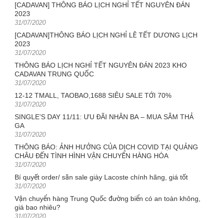
[CADAVAN] THÔNG BÁO LỊCH NGHỈ TẾT NGUYÊN ĐÁN
2023
Posted
31/07/2020
on
[CADAVAN]THÔNG BÁO LỊCH NGHỈ LỄ TẾT DƯƠNG LỊCH
2023
Posted
31/07/2020
on
THÔNG BÁO LỊCH NGHỈ TẾT NGUYÊN ĐÁN 2023 KHO
CADAVAN TRUNG QUỐC
Posted
31/07/2020
on
12-12 TMALL, TAOBAO,1688 SIÊU SALE TỚI 70%
Posted
31/07/2020
on
SINGLE’S DAY 11/11: ƯU ĐÃI NHÂN BA – MUA SẮM THẢ
GA
Posted
31/07/2020
on
THÔNG BÁO: ẢNH HƯỞNG CỦA DỊCH COVID TẠI QUẢNG
CHÂU ĐẾN TÌNH HÌNH VẬN CHUYỂN HÀNG HÓA
Posted
31/07/2020
on
Bí quyết order/ săn sale giày Lacoste chính hãng, giá tốt
Posted
31/07/2020
on
Vận chuyển hàng Trung Quốc đường biển có an toàn không,
giá bao nhiêu?
Posted
31/07/2020