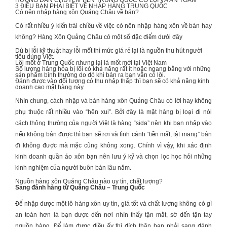
3 ĐIỀU BẠN PHẢI BIẾT VỀ
NHẬP HÀNG TRUNG QUỐC
Có nên nhập hàng xôn Quảng Châu về bán?
Có rất nhiều ý kiến trái chiều về việc có nên nhập hàng xôn về bán hay
không?
Hàng Xôn Quảng Châu
có một số đặc điểm dưới đây
Dù bị lỗi kỹ thuật hay lỗi mốt thì mức giá rẻ lại là nguồn thu hút người
tiêu dùng Việt.
Lỗi mốt ở Trung Quốc nhưng lại là mốt mới tại Việt Nam
Số lượng hàng hóa bị lỗi có khả năng rất ít hoặc ngang bằng với những
sản phẩm bình thường do đó khi bán ra bạn vẫn có lời.
Đánh được vào đối tượng có thu nhập thấp thì bạn sẽ có khả năng kinh
doanh cao mặt hàng này.
Nhìn chung, cách nhập và bán
hàng xôn Quảng Châu
có lời hay không
phụ thuộc rất nhiều vào “hên xui”. Bởi đây là mặt hàng bị loại đi nói
cách thông thường của người Việt là hàng “sida” nên khi bạn nhập vào
nếu không bán được thì bạn sẽ rơi và tình cảnh “tiền mất, tật mang” bán
đi không được mà mặc cũng không xong. Chính vì vậy, khi xác định
kinh doanh quần áo xôn bạn nên lưu ý kỹ và chọn lọc học hỏi những
kinh nghiệm của người buôn bán lâu năm.
Nguồn hàng xôn Quảng Châu nào uy tín, chất lượng?
Sang đánh hàng từ Quảng Châu – Trung Quốc
Để nhập được một lô hàng xôn uy tín, giá tốt và chất lượng không có gì
an toàn hơn là bạn được đến nơi nhìn thấy tận mắt, sờ đến tận tay
nguồn hàng. Để làm được điều ấy thì đích thân bạn phải sang đánh