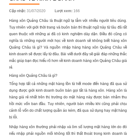
Posted
Cập nhật:
31/07/2020
Lượt xem:
166
on
Hàng xôn Quảng Châu
là thuật ngữ lạ lẫm với nhiều người tiêu dùng.
Tuy nhiên với giới thời trang và buôn bán thì thuật ngữ này từ lâu đã rất
quen thuộc với những ai đã có kinh nghiệm dày dặn. Điều đó cũng có
nghĩa là những người mới học về kinh doanh sẽ không biết hàng xôn
Quảng Châu là gì? Và nguồn nhập hàng
hàng xôn Quảng Châu
về
kinh doanh sẽ được lấy từ đâu. Bài viết dưới đây sẽ giải đáp những thắc
mắc giúp bạn đọc hiểu rõ hơn về kinh doanh
hàng xôn Quảng Châu
giá
rẻ.
Hàng xôn Quảng Châu là gì?
Tổng hợp tất cả những mặt hàng tồn từ hết mode đến hàng đã qua sử
dụng được giới kinh doanh buôn bán gọi tắt là hàng xôn. Hàng xôn là
hàng giá rẻ nhất trên thị trường do mặt hàng này được bán nhằm thu
hồi mức vốn ban đầu. Tuy nhiên, người bán nhiều khi cũng phải chịu
cảnh lỗ vốn do chất lượng quần áo kém, đã qua sử dụng hay mặt hàng
bị lỗi.
Nhập hàng xôn thường phải nhập và ôm số lượng mặt hàng lớn do đó
nếu nhập phải nguồn mối không tốt thì thất thoát trong kinh doanh là