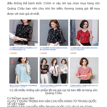
điều không thể tránh khỏi. Chính vì vậy, khi lựa chọn mua
hàng xôn
Quảng Châu
bạn nên chịu khó tìm kiếm, thương lượng giá để mua
được với mức giá rẻ nhất.
Có rất nhiều những sản phẩm tốt mà giá cực kỳ bèo đến từ hàng xôn
Quảng Châu
Có thể bạn quan tâm:
4 LƯU Ý QUAN TRỌNG KHI
VẬN CHUYỂN HÀNG TỪ TRUNG QUỐC
VỀ VIỆT NAM
HƯỚNG DẪN
CHUYỂN TIỀN TRUNG QUỐC
CÓ LỢI VÀ AN TOÀN