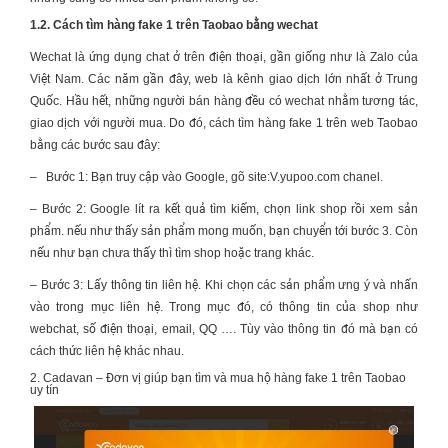
1.2.
Cách tìm hàng fake 1 trên Taobao bằng wechat
Wechat là ứng dụng chat ở trên điện thoại, gần giống như là Zalo của
Việt Nam. Các năm gần đây, web là kênh giao dịch lớn nhất ở Trung
Quốc. Hầu hết, những người bán hàng đều có wechat nhằm tương tác,
giao dịch với người mua. Do đó, cách tìm hàng fake 1 trên web Taobao
bằng các bước sau đây:
–
Bước 1: Bạn truy cập vào Google, gõ site:V.yupoo.com chanel.
–
Bước 2: Google lít ra kết quả tìm kiếm, chọn link shop rồi xem sản
phẩm. nếu như thấy sản phẩm mong muốn, bạn chuyển tới bước 3. Còn
nếu như bạn chưa thấy thì tìm shop hoặc trang khác.
–
Bước 3: Lấy thông tin liên hệ. Khi chọn các sản phẩm ưng ý và nhấn
vào trong mục liên hệ. Trong mục đó, có thông tin của shop như
webchat, số điện thoại, email, QQ …. Tùy vào thông tin đó mà bạn có
cách thức liên hệ khác nhau.
2. Cadavan – Đơn vị giúp bạn tìm và mua hộ hàng fake 1 trên Taobao
uy tín