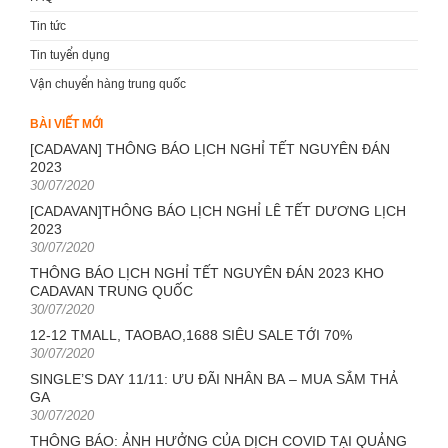
Tin tức
Tin tuyển dụng
Vận chuyển hàng trung quốc
BÀI VIẾT MỚI
[CADAVAN] THÔNG BÁO LỊCH NGHỈ TẾT NGUYÊN ĐÁN
2023
Posted
30/07/2020
on
[CADAVAN]THÔNG BÁO LỊCH NGHỈ LỄ TẾT DƯƠNG LỊCH
2023
Posted
30/07/2020
on
THÔNG BÁO LỊCH NGHỈ TẾT NGUYÊN ĐÁN 2023 KHO
CADAVAN TRUNG QUỐC
Posted
30/07/2020
on
12-12 TMALL, TAOBAO,1688 SIÊU SALE TỚI 70%
Posted
30/07/2020
on
SINGLE’S DAY 11/11: ƯU ĐÃI NHÂN BA – MUA SẮM THẢ
GA
Posted
30/07/2020
on
THÔNG BÁO: ẢNH HƯỞNG CỦA DỊCH COVID TẠI QUẢNG