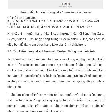
Hướng dẫn tìm kiếm hàng fake 1 trên website Taobao
Có thể bạn quan tâm:
[CHIA SẺ] 5 KINH NGHIỆM
ORDER HÀNG QUẢNG CHÂU CAO CẤP
UY TÍN
GHI NHỚ 4 KINH NGHIỆM
SĂN HÀNG GIÁ RẺ TRÊN TAOBAO
Nhu cầu tìm nguồn hàng fake 1 của thương hiệu nổi tiếng như Zara,
Gucci, Adidas … khi nhập hàng Trung Quốc là nhiều. Vì thế, các cách sẽ
giúp bạn dễ dàng tìm được hàng fake giá rẻ mà chất lượng:
1.1.
Tìm kiếm hàng fake 1 trên web Taobao thông qua hình ảnh
Tìm kiếm bằng hình ảnh trên Taobao là một trong những cách tìm kiếm
fake 1 trên website Taobao đang được nhiều người áp dụng. Các bạn
có thể tham khảo bài viết “
Tìm kiếm sản phẩm bằng hình ảnh trên
taobao
” để thực hiện các bước tìm kiếm dễ dàng. Khi trả về kết quả, bạn
sẽ thấy có các mẫu sản phẩm giống hoặc là gần giống. Đây chính là
hàng fake.
Hoặc bạn cũng có thể copy hình ảnh sản phẩm vào ô tìm kiếm, trang
web Taobao sẽ tự động trả kết quả giúp bạn chọn mẫu. Tuy nhiên, khi
bạn tìm hàng fake trên Taobao bằng hình ảnh thì có sản phẩm có
nhưng cũng có nhiều sản phẩm không có.