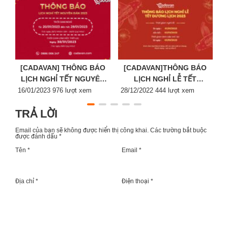
[CADAVAN] THÔNG BÁO
[CADAVAN]THÔNG BÁO
LỊCH NGHỈ TẾT NGUYÊN
LỊCH NGHỈ LỄ TẾT
Posted
ĐÁN 2023
Posted
DƯƠNG LỊCH 2023
P
16/01/2023
976 lượt xem
28/12/2022
444 lượt xem
2
on
on
o
TRẢ LỜI
Email của bạn sẽ không được hiển thị công khai.
Các trường bắt buộc
được đánh dấu
*
Tên *
Email *
Địa chỉ *
Điện thoại *