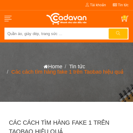
Tài khoản
Tin tức
0
Home
Tin tức
Các cách tìm hàng fake 1 trên Taobao hiệu quả
CÁC CÁCH TÌM HÀNG FAKE 1 TRÊN
TAOBAO HIỆU QUẢ