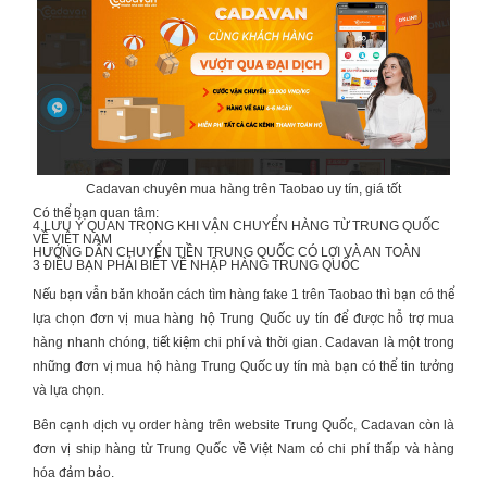
Cadavan chuyên mua hàng trên Taobao uy tín, giá tốt
Có thể bạn quan tâm:
4 LƯU Ý QUAN TRỌNG KHI
VẬN CHUYỂN HÀNG TỪ TRUNG QUỐC
VỀ VIỆT NAM
HƯỚNG DẪN
CHUYỂN TIỀN TRUNG QUỐC
CÓ LỢI VÀ AN TOÀN
3 ĐIỀU BẠN PHẢI BIẾT VỀ
NHẬP HÀNG TRUNG QUỐC
Nếu bạn vẫn băn khoăn cách tìm hàng fake 1 trên Taobao thì bạn có thể
lựa chọn đơn vị mua hàng hộ Trung Quốc uy tín để được hỗ trợ mua
hàng nhanh chóng, tiết kiệm chi phí và thời gian. Cadavan là một trong
những đơn vị mua hộ hàng Trung Quốc uy tín mà bạn có thể tin tưởng
và lựa chọn.
Bên cạnh dịch vụ order hàng trên website Trung Quốc, Cadavan còn là
đơn vị ship hàng từ Trung Quốc về Việt Nam có chi phí thấp và hàng
hóa đảm bảo.