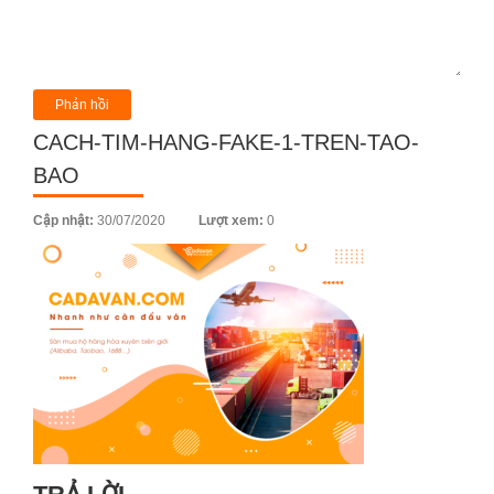
CACH-TIM-HANG-FAKE-1-TREN-TAO-
BAO
Posted
Cập nhật:
30/07/2020
Lượt xem:
0
on