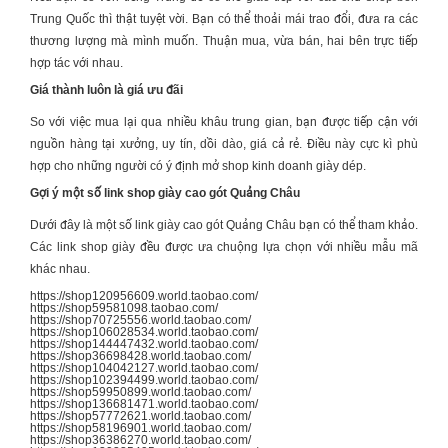
Trung Quốc thì thật tuyệt vời. Bạn có thể thoải mái trao đổi, đưa ra các
thương lượng mà mình muốn. Thuận mua, vừa bán, hai bên trực tiếp
hợp tác với nhau.
Giá thành luôn là giá ưu đãi
So với việc mua lại qua nhiều khâu trung gian, bạn được tiếp cận với
nguồn hàng tại xưởng, uy tín, dồi dào, giá cả rẻ. Điều này cực kì phù
hợp cho những người có ý định mở shop kinh doanh giày dép.
Gợi ý một số link shop giày cao gót Quảng Châu
Dưới đây là một số link giày cao gót Quảng Châu bạn có thể tham khảo.
Các link shop giày đều được ưa chuộng lựa chọn với nhiều mẫu mã
khác nhau.
https://shop120956609.world.taobao.com/
https://shop59581098.taobao.com/
https://shop70725556.world.taobao.com/
https://shop106028534.world.taobao.com/
https://shop144447432.world.taobao.com/
https://shop36698428.world.taobao.com/
https://shop104042127.world.taobao.com/
https://shop102394499.world.taobao.com/
https://shop59950899.world.taobao.com/
https://shop136681471.world.taobao.com/
https://shop57772621.world.taobao.com/
https://shop58196901.world.taobao.com/
https://shop36386270.world.taobao.com/