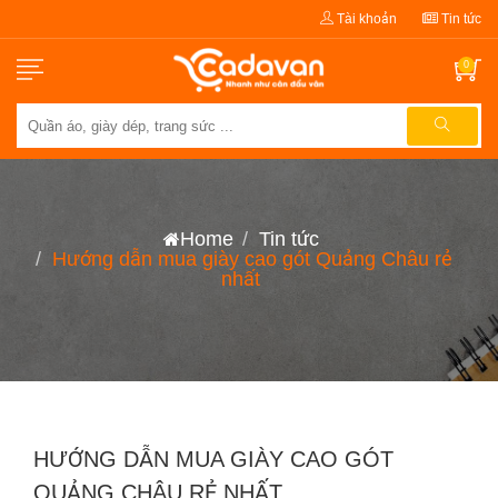
Tài khoản
Tin tức
0
Home
Tin tức
Hướng dẫn mua giày cao gót Quảng Châu rẻ
nhất
HƯỚNG DẪN MUA GIÀY CAO GÓT
QUẢNG CHÂU RẺ NHẤT