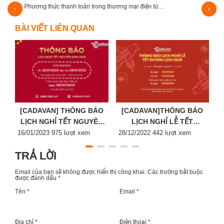
5 Phương thức thanh toán trong thương mại điện tử…
Kinh
BÀI VIẾT LIÊN QUAN
[CADAVAN] THÔNG BÁO
[CADAVAN]THÔNG BÁO
LỊCH NGHỈ TẾT NGUYÊN
LỊCH NGHỈ LỄ TẾT
Posted
ĐÁN 2023
Posted
DƯƠNG LỊCH 2023
P
16/01/2023
975 lượt xem
28/12/2022
442 lượt xem
2
on
on
o
TRẢ LỜI
Email của bạn sẽ không được hiển thị công khai.
Các trường bắt buộc
được đánh dấu
*
Tên *
Email *
Địa chỉ *
Điện thoại *