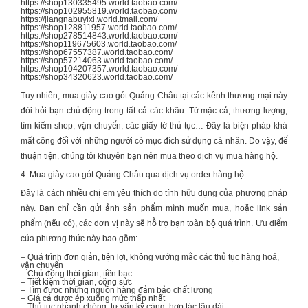
https://shop130335495.world.taobao.com/
https://shop102955819.world.taobao.com/
https://jiangnabuyixl.world.tmall.com/
https://shop128811957.world.taobao.com/
https://shop278514843.world.taobao.com/
https://shop119675603.world.taobao.com/
https://shop67557387.world.taobao.com/
https://shop57214063.world.taobao.com/
https://shop104207357.world.taobao.com/
https://shop34320623.world.taobao.com/
Tuy nhiên, mua giày cao gót Quảng Châu tại các kênh thương mại này
đòi hỏi bạn chủ động trong tất cả các khâu. Từ mặc cả, thương lượng,
tìm kiếm shop, vận chuyển, các giấy tờ thủ tục… Đây là biện pháp khá
mất công đối với những người có mục đích sử dụng cá nhân. Do vậy, để
thuận tiện, chúng tôi khuyên bạn nên mua theo dịch vụ mua hàng hộ.
4. Mua giày cao gót Quảng Châu qua dịch vụ order hàng hộ
Đây là cách nhiều chị em yêu thích do tính hữu dụng của phương pháp
này. Bạn chỉ cần gửi ảnh sản phẩm mình muốn mua, hoặc link sản
phẩm (nếu có), các đơn vị này sẽ hỗ trợ bạn toàn bộ quá trình. Ưu điểm
của phương thức này bao gồm:
– Quá trình đơn giản, tiện lợi, không vướng mắc các thủ tục hàng hoá,
vận chuyển
– Chủ động thời gian, tiền bạc
– Tiết kiệm thời gian, công sức
– Tìm được những nguồn hàng đảm bảo chất lượng
– Giá cả được ép xuống mức thấp nhất
– Thủ tục nhanh chóng, tư vấn kỹ càng, hợp tác lâu dài