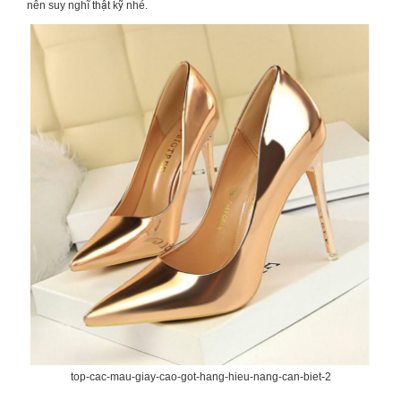
nên suy nghĩ thật kỹ nhé.
top-cac-mau-giay-cao-got-hang-hieu-nang-can-biet-2