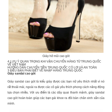
Giày hở mũi cao gót
4 LƯU Ý QUAN TRỌNG KHI
VẬN CHUYỂN HÀNG TỪ TRUNG QUỐC
VỀ VIỆT NAM
HƯỚNG DẪN
CHUYỂN TIỀN TRUNG QUỐC
CÓ LỢI VÀ AN TOÀN
3 ĐIỀU BẠN PHẢI BIẾT VỀ
NHẬP HÀNG TRUNG QUỐC
Giày sandal cao gót
Giày sandal cao gót là kiểu giày được các bạn nữ yêu thích nhất vì nó
rất thoải mái, ngoài ra được các cô gái yêu thích phong cách năng động
lựa chọn nhiều. Với ưu điểm là các dây quai thanh mảnh, giày sandal
cao gót hoàn toàn giúp các bạn gái khoe ra đôi bàn chân xinh xắn của
mình.