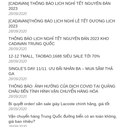
[CADAVAN] THÔNG BÁO LỊCH NGHỈ TẾT NGUYÊN ĐÁN
2023
Posted
28/09/2020
on
[CADAVAN]THÔNG BÁO LỊCH NGHỈ LỄ TẾT DƯƠNG LỊCH
2023
Posted
28/09/2020
on
THÔNG BÁO LỊCH NGHỈ TẾT NGUYÊN ĐÁN 2023 KHO
CADAVAN TRUNG QUỐC
Posted
28/09/2020
on
12-12 TMALL, TAOBAO,1688 SIÊU SALE TỚI 70%
Posted
28/09/2020
on
SINGLE’S DAY 11/11: ƯU ĐÃI NHÂN BA – MUA SẮM THẢ
GA
Posted
28/09/2020
on
THÔNG BÁO: ẢNH HƯỞNG CỦA DỊCH COVID TẠI QUẢNG
CHÂU ĐẾN TÌNH HÌNH VẬN CHUYỂN HÀNG HÓA
Posted
28/09/2020
on
Bí quyết order/ săn sale giày Lacoste chính hãng, giá tốt
Posted
28/09/2020
on
Vận chuyển hàng Trung Quốc đường biển có an toàn không,
giá bao nhiêu?
Posted
28/09/2020