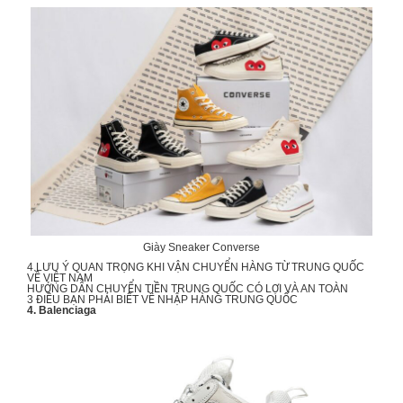
Giày Sneaker Converse
4 LƯU Ý QUAN TRỌNG KHI
VẬN CHUYỂN HÀNG TỪ TRUNG QUỐC
VỀ VIỆT NAM
HƯỚNG DẪN
CHUYỂN TIỀN TRUNG QUỐC
CÓ LỢI VÀ AN TOÀN
3 ĐIỀU BẠN PHẢI BIẾT VỀ
NHẬP HÀNG TRUNG QUỐC
4. Balenciaga