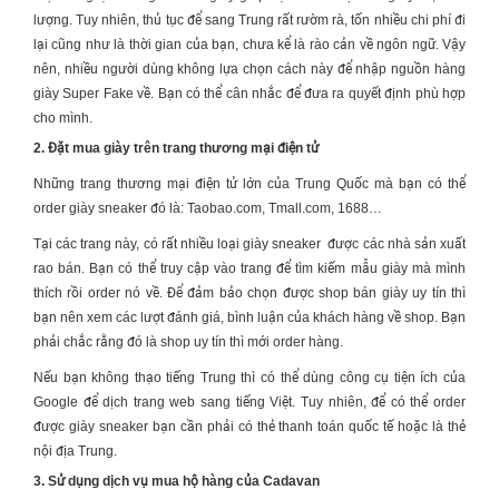
lượng. Tuy nhiên, thủ tục để sang Trung rất rườm rà, tốn nhiều chi phí đi
lại cũng như là thời gian của bạn, chưa kể là rào cản về ngôn ngữ. Vậy
nên, nhiều người dùng không lựa chọn cách này để nhập nguồn hàng
giày Super Fake về. Bạn có thể cân nhắc để đưa ra quyết định phù hợp
cho mình.
2. Đặt mua giày trên trang thương mại điện tử
Những trang thương mại điện tử lớn của Trung Quốc mà bạn có thể
order giày sneaker đó là: Taobao.com, Tmall.com, 1688…
Tại các trang này, có rất nhiều loại giày sneaker được các nhà sản xuất
rao bán. Bạn có thể truy cập vào trang để tìm kiếm mẫu giày mà mình
thích rồi order nó về. Để đảm bảo chọn được shop bán giày uy tín thì
bạn nên xem các lượt đánh giá, bình luận của khách hàng về shop. Bạn
phải chắc rằng đó là shop uy tín thì mới order hàng.
Nếu bạn không thạo tiếng Trung thì có thể dùng công cụ tiện ích của
Google để dịch trang web sang tiếng Việt. Tuy nhiên, để có thể order
được giày sneaker bạn cần phải có thẻ thanh toán quốc tế hoặc là thẻ
nội địa Trung.
3. Sử dụng dịch vụ mua hộ hàng của Cadavan