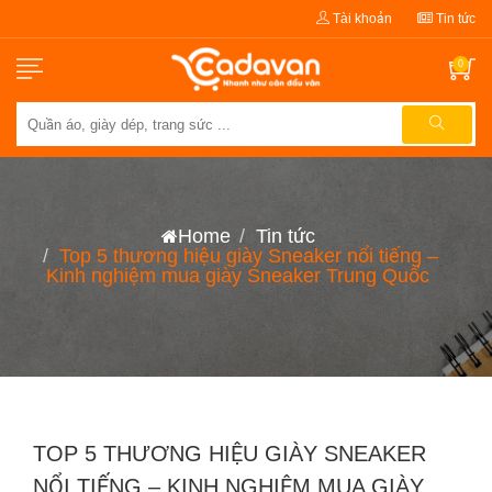
Tài khoản
Tin tức
0
Home
Tin tức
Top 5 thương hiệu giày Sneaker nổi tiếng –
Kinh nghiệm mua giày Sneaker Trung Quốc
TOP 5 THƯƠNG HIỆU GIÀY SNEAKER
NỔI TIẾNG – KINH NGHIỆM MUA GIÀY