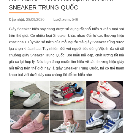
SNEAKER TRUNG QUỐC
Posted
Cập nhật:
28/09/2020
Lượt xem:
546
on
Giày Sneaker
hiện nay đang được sử dụng rất phổ biến ở khắp mọi nơi
trên thế giới. Có nhiều loại Sneaker khác nhau đến từ các thương hiệu
khác nhau. Tùy vào sở thích của mỗi người mà
giày Sneaker
cũng được
lựa chọn khác nhau. Tuy nhiên, đối với người tiêu dùng Việt thì đa số rất
chuộng
giày Sneaker Trung Quốc
. Bởi mẫu mã đẹp, chất lượng tốt mà
giá cả lại hợp lý. Nếu bạn đang muốn tìm hiểu về các thương hiệu giày
nổi tiếng trên thế giới hay là
giày Sneaker Trung Quốc
, thì có thể tham
khảo bài viết dưới đây của chúng tôi để tìm hiểu nhé.