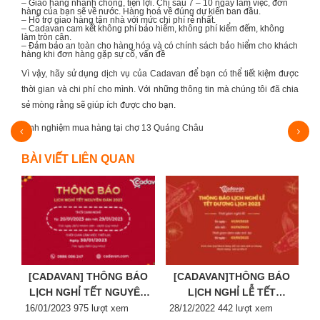
– Giao hàng nhanh chóng, tiện lợi. Chỉ sau 7 – 10 ngày làm việc, đơn
hàng của bạn sẽ về nước. Hàng hoá về đúng dự kiến ban đầu.
– Hỗ trợ giao hàng tận nhà với mức chi phí rẻ nhất.
– Cadavan cam kết không phí bảo hiểm, không phí kiểm đếm, không
làm tròn cân.
– Đảm bảo an toàn cho hàng hóa và có chính sách bảo hiểm cho khách
hàng khi đơn hàng gặp sự cố, vấn đề
Vì vậy, hãy sử dụng dịch vụ của Cadavan để bạn có thể tiết kiệm được
thời gian và chi phí cho mình. Với những thông tin mà chúng tôi đã chia
sẻ mòng rằng sẽ giúp ích được cho bạn.
3 cách mua giày boot nữ Quảng Châu giá rẻ
BÀI VIẾT LIÊN QUAN
[CADAVAN] THÔNG BÁO
[CADAVAN]THÔNG BÁO
LỊCH NGHỈ TẾT NGUYÊN
LỊCH NGHỈ LỄ TẾT
Posted
ĐÁN 2023
Posted
DƯƠNG LỊCH 2023
P
16/01/2023
975 lượt xem
28/12/2022
442 lượt xem
2
on
on
o