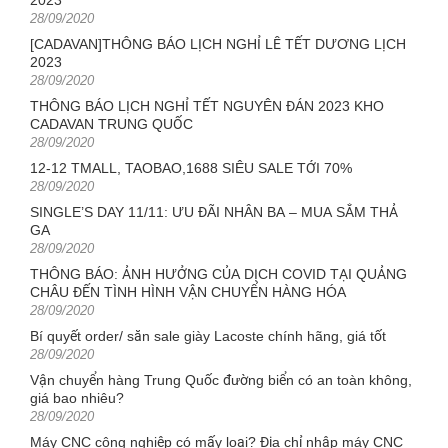
Posted
28/09/2020
on
[CADAVAN]THÔNG BÁO LỊCH NGHỈ LỄ TẾT DƯƠNG LỊCH
2023
Posted
28/09/2020
on
THÔNG BÁO LỊCH NGHỈ TẾT NGUYÊN ĐÁN 2023 KHO
CADAVAN TRUNG QUỐC
Posted
28/09/2020
on
12-12 TMALL, TAOBAO,1688 SIÊU SALE TỚI 70%
Posted
28/09/2020
on
SINGLE’S DAY 11/11: ƯU ĐÃI NHÂN BA – MUA SẮM THẢ
GA
Posted
28/09/2020
on
THÔNG BÁO: ẢNH HƯỞNG CỦA DỊCH COVID TẠI QUẢNG
CHÂU ĐẾN TÌNH HÌNH VẬN CHUYỂN HÀNG HÓA
Posted
28/09/2020
on
Bí quyết order/ săn sale giày Lacoste chính hãng, giá tốt
Posted
28/09/2020
on
Vận chuyển hàng Trung Quốc đường biển có an toàn không,
giá bao nhiêu?
Posted
28/09/2020
on
Máy CNC công nghiệp có mấy loại? Địa chỉ nhập máy CNC