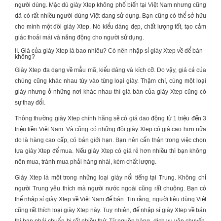
người dùng. Mặc dù
giày Xtep
không phổ biến tại Việt Nam nhưng cũng
đã có rất nhiều người dùng Việt đang sử dụng. Bạn cũng có thể sở hữu
cho mình một đôi
giày Xtep
. Nó kiểu dáng đẹp, chất lượng tốt, tạo cảm
giác thoải mái và năng động cho người sử dụng.
II. Giá của giày Xtep là bao nhiêu? Có nên nhập sỉ giày Xtep về để bán
không?
Giày Xtep
đa dạng về mẫu mã, kiểu dáng và kích cỡ. Do vậy, giá cả của
chúng cũng khác nhau tùy vào từng loại giày. Thậm chí, cùng một loại
giày nhưng ở những nơi khác nhau thì giá bán của
giày Xtep
cũng có
sự thay đổi.
Thông thường
giày Xtep
chính hãng sẽ có giá dao động từ 1 triệu đến 3
triệu tiền Việt Nam. Và cũng có những đôi
giày Xtep
có giá cao hơn nữa
do là hàng cao cấp, có bản giới hạn. Bạn nên cẩn thận trong việc chọn
lựa
giày Xtep
để mua. Nếu
giày Xtep
có giá rẻ hơn nhiều thì bạn không
nên mua, tránh mua phải hàng nhái, kém chất lượng.
Giày Xtep
là một trong những loại giày nổi tiếng tại Trung. Không chỉ
người Trung yêu thích mà người nước ngoài cũng rất chuộng. Bạn có
thể nhập sỉ
giày Xtep
về Việt Nam để bán. Tin rằng, người tiêu dùng Việt
cũng rất thích loại giày Xtep này. Tuy nhiên, để nhập sỉ
giày Xtep
về bán
thì bạn phải chuẩn bị rất nhiều thứ. Từ nguồn hàng, dịch vụ vận chuyển,