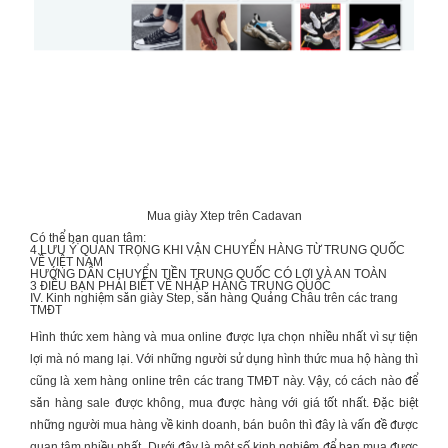
Mua giày Xtep trên Cadavan
Có thể bạn quan tâm:
4 LƯU Ý QUAN TRỌNG KHI
VẬN CHUYỂN HÀNG TỪ TRUNG QUỐC
VỀ VIỆT NAM
HƯỚNG DẪN
CHUYỂN TIỀN TRUNG QUỐC
CÓ LỢI VÀ AN TOÀN
3 ĐIỀU BẠN PHẢI BIẾT VỀ
NHẬP HÀNG TRUNG QUỐC
IV. Kinh nghiệm săn giày Step, săn hàng Quảng Châu trên các trang
TMĐT
Hình thức xem hàng và mua online được lựa chọn nhiều nhất vì sự tiện
lợi mà nó mang lại. Với những người sử dụng hình thức mua hộ hàng thì
cũng là xem hàng online trên các trang TMĐT này. Vậy, có cách nào để
săn hàng sale được không, mua được hàng với giá tốt nhất. Đặc biệt
những người mua hàng về kinh doanh, bán buôn thì đây là vấn đề được
quan tâm nhiều nhất. Dưới đây là một số kinh nghiệm để bạn mua được