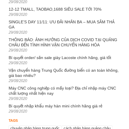
Posted
29/08/2020
on
12-12 TMALL, TAOBAO,1688 SIÊU SALE TỚI 70%
Posted
29/08/2020
on
SINGLE’S DAY 11/11: ƯU ĐÃI NHÂN BA – MUA SẮM THẢ
GA
Posted
29/08/2020
on
THÔNG BÁO: ẢNH HƯỞNG CỦA DỊCH COVID TẠI QUẢNG
CHÂU ĐẾN TÌNH HÌNH VẬN CHUYỂN HÀNG HÓA
Posted
29/08/2020
on
Bí quyết order/ săn sale giày Lacoste chính hãng, giá tốt
Posted
29/08/2020
on
Vận chuyển hàng Trung Quốc đường biển có an toàn không,
giá bao nhiêu?
Posted
29/08/2020
on
Máy CNC công nghiệp có mấy loại? Địa chỉ nhập máy CNC
chất lượng nhất hiện nay
Posted
29/08/2020
on
Bí quyết nhập khẩu máy hàn mini chính hãng giá rẻ
Posted
29/08/2020
on
TAGS
chuyên nhập hàng trung quốc
cách nhập hàng quảng châu