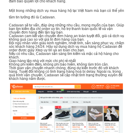
đảm bảo quyền lợi cho khách hàng.
Một trong những dịch vụ mua hàng hộ tại Việt Nam mà bạn có thể yên
tâm tin tưởng đó là Cadavan.
Cadavan sẽ tư vấn, đáp ứng những nhu cầu, mong muốn của bạn. Giúp
bạn tìm kiếm địa chỉ order uy tín, hỗ trợ thanh toán quốc tế và vận
chuyển đơn hàng đến tận tay bạn.
Cadavan cam kết vận chuyển đơn hàng an toàn tuyệt đối, giá cả dịch vụ
không quá cao so với giá trị đơn hàng của bạn.
Đội ngũ nhân viên giàu kinh nghiệm, nhiệt tình, sẵn sàng phục vụ, chăm
sóc khách hàng 24/24. Hãy sử dụng dịch vụ mua hàng hộ Cadavan để
order được
giày Xtep
uy tín và an toàn cho bạn.
Nếu có nhu cầu, Cadavan sẵn sàng tìm kiếm và mặc cả hộ hàng cho
khách.
Giao hàng tận nhà với mức chi phí rẻ nhất
Không phí kiểm đếm, không phí bảo hiểm, không làm tròn cân.
Thời gian vận chuyển nhanh chóng, đúng dự kiến trước đó với khách
hàng. Tuyệt đối không có tình trạng hàng hoá bị delay. Ngoài ra, trong
quá trình vận chuyển, Cadavan sẽ cập nhật tình trạng thường xuyên để
khách hàng nắm được.