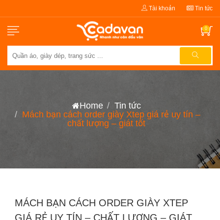
Tài khoản
Tin tức
0
Home
Tin tức
Mách bạn cách order giày Xtep giá rẻ uy tín –
chất lượng – giát tốt
MÁCH BẠN CÁCH ORDER GIÀY XTEP
GIÁ RẺ UY TÍN – CHẤT LƯỢNG – GIÁT