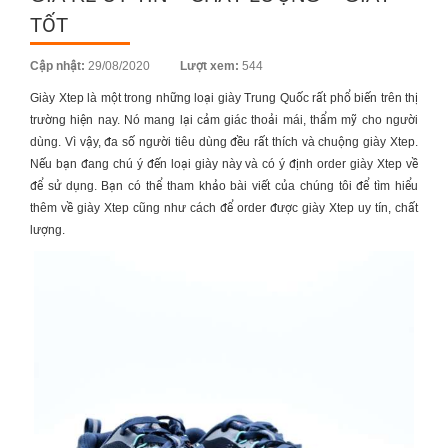
TỐT
Posted
Cập nhật:
29/08/2020
Lượt xem:
544
on
Giày Xtep
là một trong những loại giày Trung Quốc rất phổ biến trên thị
trường hiện nay. Nó mang lại cảm giác thoải mái, thẩm mỹ cho người
dùng. Vì vậy, đa số người tiêu dùng đều rất thích và chuộng
giày Xtep
.
Nếu bạn đang chú ý đến loại giày này và có ý định order
giày Xtep
về
để sử dụng. Bạn có thể tham khảo bài viết của chúng tôi để tìm hiểu
thêm về
giày Xtep
cũng như cách để order được
giày Xtep
uy tín, chất
lượng.