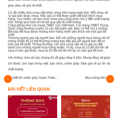
giày step với giá rẻ nhất:
Có rất nhiều nhà cung cấp khác nhau trên trang web bán. Mỗi shop sẽ
có giá bán khác nhau. Mức giá có thể được giảm để kích thích mua
hàng. Tuy nhiên, dù lựa chọn shop nào cũng phải chú ý đến chất lượng
nhé. Đừng quá ham rẻ mà bỏ qua yếu tố chất lượng
Cũng giống như các trang TMĐT của Việt Nam. Các trang TMĐT Trung
Quốc cũng thường xuyên có các đợt giảm giá. Bạn có thể chú ý những
đợt này để mua được những món hàng mình yêu thích với mức giá tốt
nhất.
Thương lượng giá với người bán: Đối với những người mua hàng với số
lượng nhiều thì có thể thương lượng trực tiếp giá với người bán để có
mức giá tốt nhất. Thông thường, các nhà cung cấp sẽ có giá ưu đãi
dành cho những người mua hàng nhiều. Ví dụ, mua từ 10 đôi trở lên sẽ
mua ở mức giá khác, mua từ 20 đôi trở lên thì lại có mức giá tốt hơn…
Với những chia sẻ của chúng tôi về
giày Xtep
ở trên. Mong rằng sẽ giúp
ích được cho bạn trong việc lựa chọn, order
giày Xtep
giá rẻ uy tín và
chất lượng.
Mua hàng trên Pinduoduo - Bạn đã biết chưa?
BÀI VIẾT LIÊN QUAN