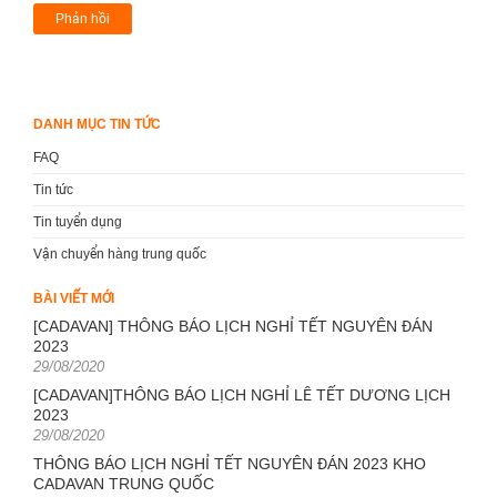
DANH MỤC TIN TỨC
FAQ
Tin tức
Tin tuyển dụng
Vận chuyển hàng trung quốc
BÀI VIẾT MỚI
[CADAVAN] THÔNG BÁO LỊCH NGHỈ TẾT NGUYÊN ĐÁN
2023
Posted
29/08/2020
on
[CADAVAN]THÔNG BÁO LỊCH NGHỈ LỄ TẾT DƯƠNG LỊCH
2023
Posted
29/08/2020
on
THÔNG BÁO LỊCH NGHỈ TẾT NGUYÊN ĐÁN 2023 KHO
CADAVAN TRUNG QUỐC