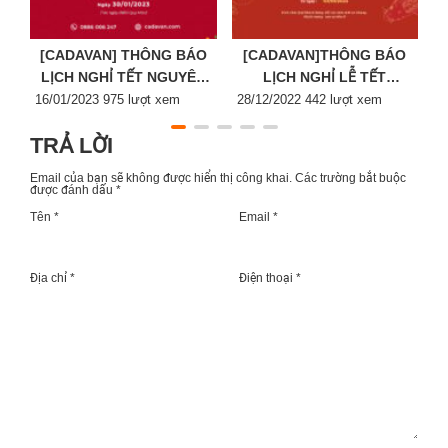
[CADAVAN] THÔNG BÁO
[CADAVAN]THÔNG BÁO
LỊCH NGHỈ TẾT NGUYÊN
LỊCH NGHỈ LỄ TẾT
Posted
ĐÁN 2023
Posted
DƯƠNG LỊCH 2023
P
16/01/2023
975 lượt xem
28/12/2022
442 lượt xem
2
on
on
o
TRẢ LỜI
Email của bạn sẽ không được hiển thị công khai.
Các trường bắt buộc
được đánh dấu
*
Tên *
Email *
Địa chỉ *
Điện thoại *