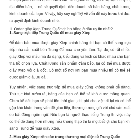
địa điểm bán,… nó sẽ quyết định đến doanh số bán hàng, chất lượng
kinh doanh của bạn. Vì vậy, hãy suy nghĩ kỹ về vấn đề này trước khi đưa
ra quyết định kinh doanh nhé.
III. Order giày Xtep Trung Quốc chính hãng ở đâu uy tín nhất?
1. Sang trực tiếp Trung Quốc để mua giày Xtep
Để đảm bảo mua được
giày Xtep
chính hãng thì bạn có thể sang trực
tiếp nhà sản xuất bên Trung để mua cho yên tâm. Tại đó, có rất nhiều
giày Xtep
với mẫu mã đa dạng, kiểu dáng và kích cỡ khác nhau cho bạn
tha hồ chọn lựa. Chất lượng sản phẩm đảm bảo, lại có thể mua được
giày Xtep
với giá gốc. Có một số nơi khi bạn mua nhiều thì có thể sẽ
được giảm giá, ưu đãi.
Tuy nhiên, việc sang trực tiếp để mua giày cũng không phải dễ dàng.
Thủ tục khá rườm rà, hàng của bạn có thể sẽ khó được thông quan.
Chưa kể đến bạn sẽ phải tốn thời gian, chi phí cho việc đi lại và có thể
gặp khó khăn trong vấn đề giao tiếp, thương lượng giá với chủ sản xuất
do bất đồng ngôn ngữ. Nếu bạn là người thạo tiếng Trung thì việc này
có thể dễ dàng hơn nhưng nếu không thạo thì là một bất lợi cho bạn khi
sang Trung để mua giày Xtep.
2. Mua giày Xtep trên các trang thương mại điện tử Trung Quốc