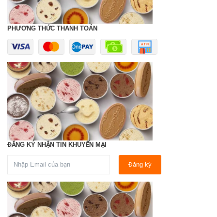
PHƯƠNG THỨC THANH TOÁN
ĐĂNG KÝ NHẬN TIN KHUYẾN MẠI
Đăng ký