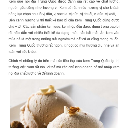
Kem que nội địa Trung Quốc
được đánh giá rất cao về chất lượng,
nguồn gốc cũng như hương vị. Kem có rất nhiều hương vị cho khách
hàng lựa chọn như là vị dâu, vị socola, vị dừa, vị chuối, vị dứa, vị xoài,…
Bên cạnh hương vị thì thiết kế bao bì của kem Trung Quốc cũng được
chú ý tới. Các sản phẩm kem que, kem hộp đều được đựng trong bao bì
rất hấp dẫn với nhiều thiết kế đa dạng, màu sắc bắt mắt. Ăn kem vào
mùa hè là một trong những trải nghiệm mà bất cứ ai cũng mong muốn.
Kem Trung Quốc thường rất ngon, ít ngọt có mùi hương dịu nhẹ và an
toàn với sức khỏe.
Chính vì những lý do trên mà sức tiêu thụ của kem Trung Quốc tại thị
trường Việt Nam rất lớn. Vì thế mà các chủ kinh doanh có thể nhập kem
nội địa chất lượng về để kinh doanh.