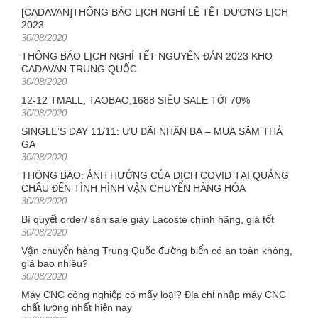
on
[CADAVAN]THÔNG BÁO LỊCH NGHỈ LỄ TẾT DƯƠNG LỊCH
2023
Posted
30/08/2020
on
THÔNG BÁO LỊCH NGHỈ TẾT NGUYÊN ĐÁN 2023 KHO
CADAVAN TRUNG QUỐC
Posted
30/08/2020
on
12-12 TMALL, TAOBAO,1688 SIÊU SALE TỚI 70%
Posted
30/08/2020
on
SINGLE’S DAY 11/11: ƯU ĐÃI NHÂN BA – MUA SẮM THẢ
GA
Posted
30/08/2020
on
THÔNG BÁO: ẢNH HƯỞNG CỦA DỊCH COVID TẠI QUẢNG
CHÂU ĐẾN TÌNH HÌNH VẬN CHUYỂN HÀNG HÓA
Posted
30/08/2020
on
Bí quyết order/ săn sale giày Lacoste chính hãng, giá tốt
Posted
30/08/2020
on
Vận chuyển hàng Trung Quốc đường biển có an toàn không,
giá bao nhiêu?
Posted
30/08/2020
on
Máy CNC công nghiệp có mấy loại? Địa chỉ nhập máy CNC
chất lượng nhất hiện nay