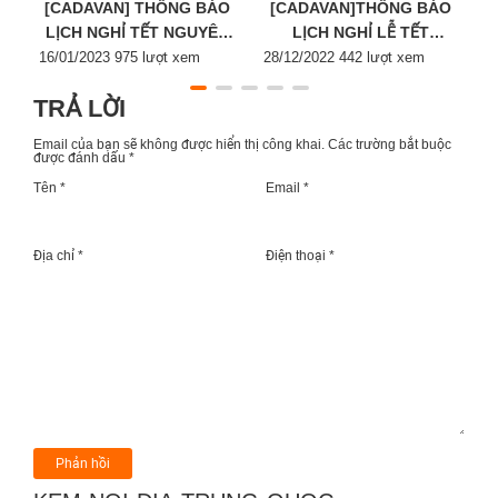
[CADAVAN] THÔNG BÁO
[CADAVAN]THÔNG BÁO
LỊCH NGHỈ TẾT NGUYÊN
LỊCH NGHỈ LỄ TẾT
Posted
ĐÁN 2023
Posted
DƯƠNG LỊCH 2023
P
16/01/2023
975 lượt xem
28/12/2022
442 lượt xem
2
on
on
o
TRẢ LỜI
Email của bạn sẽ không được hiển thị công khai.
Các trường bắt buộc
được đánh dấu
*
Tên *
Email *
Địa chỉ *
Điện thoại *