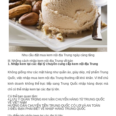
Nhu cầu đặt mua kem nội địa Trung ngày càng tăng
III. Những cách nhập kem nội địa Trung về bán
1. Nhập kem tại các đại lý chuyên cung cấp kem nội địa Trung
Không giống như các mặt hàng như quần áo, giày dép, mỹ phẩm Trung
Quốc, việc nhập mua
kem nội địa Trung
thường rất khó khăn. Vì thế chủ
kinh doanh không thể trực tiếp sang Trung Quốc nhập hàng được mà
chỉ có thể nhập kem tại các đại lý lớn.
Có thể bạn quan tâm:
4 LƯU Ý QUAN TRỌNG KHI
VẬN CHUYỂN HÀNG TỪ TRUNG QUỐC
VỀ VIỆT NAM
HƯỚNG DẪN
CHUYỂN TIỀN TRUNG QUỐC
CÓ LỢI VÀ AN TOÀN
3 ĐIỀU BẠN PHẢI BIẾT VỀ
NHẬP HÀNG TRUNG QUỐC
Ưu điểm khi nhập kem tại các đại lý lớn: