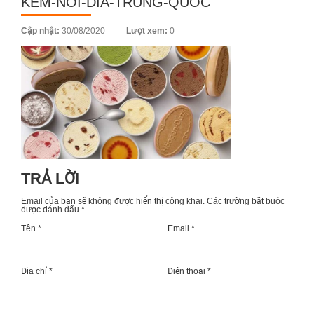
KEM-NOI-DIA-TRUNG-QUOC
Posted
Cập nhật:
30/08/2020
Lượt xem:
0
on
TRẢ LỜI
Email của bạn sẽ không được hiển thị công khai.
Các trường bắt buộc
được đánh dấu
*
Tên *
Email *
Địa chỉ *
Điện thoại *