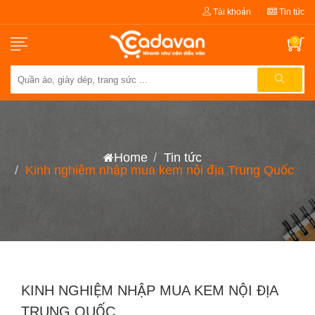
Tài khoản
Tin tức
0
Home
Tin tức
Kinh nghiệm nhập mua kem nội địa Trung Quốc
KINH NGHIỆM NHẬP MUA KEM NỘI ĐỊA
TRUNG QUỐC