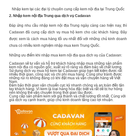
Nhập kem tại các đại lý chuyên cung cấp kem nội địa tại Trung Quốc
2. Nhập kem nội địa Trung qua dịch vụ Cadavan
Đáp ứng nhu cầu nhập
kem nội địa Trung
ngày càng cao hiện nay, thì
Cadavan đã cung cấp dịch vụ mua hộ kem cho các khách hàng. Đây
được xem là cách mua hàng tối ưu nhất đối với những chủ kinh doanh
chưa có nhiều kinh nghiệm nhập mua kem Trung Quốc.
Những ưu điểm khi nhập mua kem nội địa qua dịch vụ của Cadavan:
Cadavan sẽ tư vấn và hỗ trợ khách hàng nhập mua những sản phẩm
kem nội địa có nguồn gốc, xuất xứ rõ ràng và đảm bảo về chất lượng.
Sử dụng dịch vụ mua hộ kem tại Cadavan giúp bạn tiết kiệm được rất
nhiều thời gian, công sức và chi phí mua hàng. Cũng như tránh được
những rủi ro không đáng có khi đặt mua và vận chuyển hàng về Việt
Nam.
Đảm bảo thời gian vận chuyển cực kỳ nhanh chóng và an toàn đến tận
tay khách hàng. Vì kem là loại hàng hóa đặc biệt và rất dễ bị hư hỏng
nên không thể vận chuyển trong thời gian lâu được.
Cung cấp sản phẩm kem với giá thành và chất lượng tốt nhất. Cùng với
giá dịch vụ cạnh tranh, giúp chủ kinh doanh tăng cao lợi nhuận.