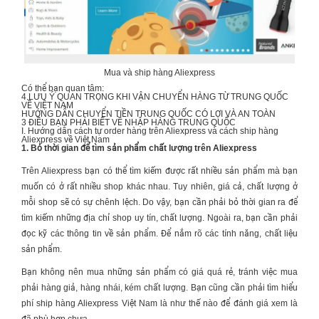
Mua và ship hàng Aliexpress
Có thể bạn quan tâm:
4 LƯU Ý QUAN TRỌNG KHI
VẬN CHUYỂN HÀNG TỪ TRUNG QUỐC
VỀ VIỆT NAM
HƯỚNG DẪN
CHUYỂN TIỀN TRUNG QUỐC
CÓ LỢI VÀ AN TOÀN
3 ĐIỀU BẠN PHẢI BIẾT VỀ
NHẬP HÀNG TRUNG QUỐC
I. Hướng dẫn cách tự order hàng trên Aliexpress và cách ship hàng
Aliexpress về Việt Nam
1. Bỏ thời gian để tìm sản phẩm chất lượng trên Aliexpress
Trên Aliexpress bạn có thể tìm kiếm được rất nhiều sản phẩm mà bạn
muốn có ở rất nhiều shop khác nhau. Tuy nhiên, giá cả, chất lượng ở
mỗi shop sẽ có sự chênh lệch. Do vậy, bạn cần phải bỏ thời gian ra để
tìm kiếm những địa chỉ shop uy tín, chất lượng. Ngoài ra, bạn cần phải
đọc kỹ các thông tin về sản phẩm. Để nắm rõ các tính năng, chất liệu
sản phẩm.
Bạn không nên mua những sản phẩm có giá quá rẻ, tránh việc mua
phải hàng giả, hàng nhái, kém chất lượng. Bạn cũng cần phải tìm hiểu
phí ship hàng Aliexpress Việt Nam là như thế nào để đánh giá xem là
đã phù hợp chưa.