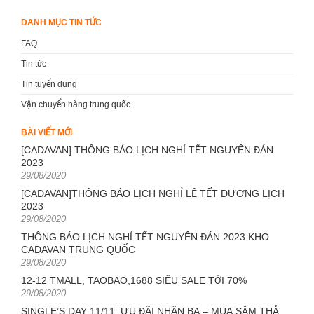
DANH MỤC TIN TỨC
FAQ
Tin tức
Tin tuyển dụng
Vận chuyển hàng trung quốc
BÀI VIẾT MỚI
[CADAVAN] THÔNG BÁO LỊCH NGHỈ TẾT NGUYÊN ĐÁN
2023
Posted
29/08/2020
on
[CADAVAN]THÔNG BÁO LỊCH NGHỈ LỄ TẾT DƯƠNG LỊCH
2023
Posted
29/08/2020
on
THÔNG BÁO LỊCH NGHỈ TẾT NGUYÊN ĐÁN 2023 KHO
CADAVAN TRUNG QUỐC
Posted
29/08/2020
on
12-12 TMALL, TAOBAO,1688 SIÊU SALE TỚI 70%
Posted
29/08/2020
on
SINGLE’S DAY 11/11: ƯU ĐÃI NHÂN BA – MUA SẮM THẢ