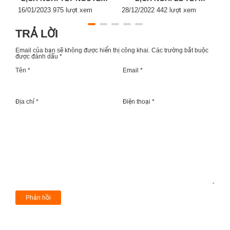
Posted
ĐÁN 2023
Posted
DƯƠNG LỊCH 2023
P
16/01/2023
975 lượt xem
28/12/2022
442 lượt xem
2
on
on
o
TRẢ LỜI
Email của bạn sẽ không được hiển thị công khai.
Các trường bắt buộc
được đánh dấu
*
Tên *
Email *
Địa chỉ *
Điện thoại *