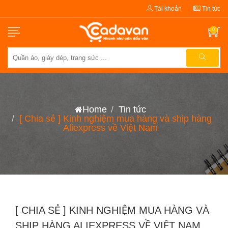
Tài khoản
Tin tức
0
Home
Tin tức
[ Chia sẻ ] Kinh nghiệm mua hàng và ship hàng
Aliexpress về Việt Nam
[ CHIA SẺ ] KINH NGHIỆM MUA HÀNG VÀ
SHIP HÀNG ALIEXPRESS VỀ VIỆT NAM