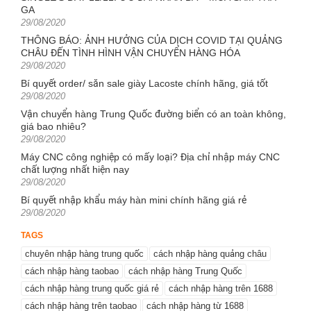
GA
Posted
29/08/2020
on
THÔNG BÁO: ẢNH HƯỞNG CỦA DỊCH COVID TẠI QUẢNG
CHÂU ĐẾN TÌNH HÌNH VẬN CHUYỂN HÀNG HÓA
Posted
29/08/2020
on
Bí quyết order/ săn sale giày Lacoste chính hãng, giá tốt
Posted
29/08/2020
on
Vận chuyển hàng Trung Quốc đường biển có an toàn không,
giá bao nhiêu?
Posted
29/08/2020
on
Máy CNC công nghiệp có mấy loại? Địa chỉ nhập máy CNC
chất lượng nhất hiện nay
Posted
29/08/2020
on
Bí quyết nhập khẩu máy hàn mini chính hãng giá rẻ
Posted
29/08/2020
on
TAGS
chuyên nhập hàng trung quốc
cách nhập hàng quảng châu
cách nhập hàng taobao
cách nhập hàng Trung Quốc
cách nhập hàng trung quốc giá rẻ
cách nhập hàng trên 1688
cách nhập hàng trên taobao
cách nhập hàng từ 1688