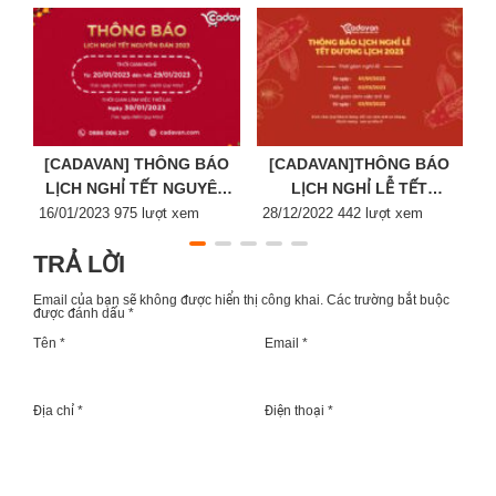
[CADAVAN] THÔNG BÁO
[CADAVAN]THÔNG BÁO
LỊCH NGHỈ TẾT NGUYÊN
LỊCH NGHỈ LỄ TẾT
Posted
ĐÁN 2023
Posted
DƯƠNG LỊCH 2023
P
16/01/2023
975 lượt xem
28/12/2022
442 lượt xem
2
on
on
o
TRẢ LỜI
Email của bạn sẽ không được hiển thị công khai.
Các trường bắt buộc
được đánh dấu
*
Tên *
Email *
Địa chỉ *
Điện thoại *