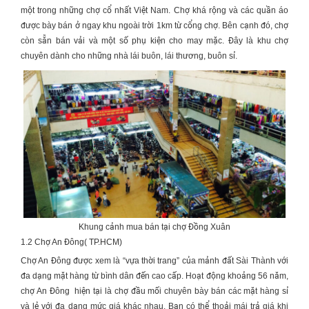
một trong những chợ cổ nhất Việt Nam. Chợ khá rộng và các quần áo
được bày bán ở ngay khu ngoài trời 1km từ cổng chợ. Bên cạnh đó, chợ
còn sẵn bán vải và một số phụ kiện cho may mặc. Đây là khu chợ
chuyên dành cho những nhà lái buôn, lái thương, buôn sỉ.
Khung cảnh mua bán tại chợ Đồng Xuân
1.2 Chợ An Đông( TP.HCM)
Chợ An Đông được xem là “vựa thời trang” của mảnh đất Sài Thành với
đa dạng mặt hàng từ bình dân đến cao cấp. Hoạt động khoảng 56 năm,
chợ An Đông hiện tại là chợ đầu mối chuyên bày bán các mặt hàng sỉ
và lẻ với đa dạng mức giá khác nhau. Bạn có thể thoải mái trả giá khi