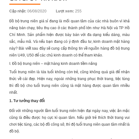
Posted
Cập nhật:
06/08/2020
Lượt xem:
255
on
Đồ bộ trung niên giá sỉ
đang là mối quan tâm của các nhà buôn vì khả
năng bán chạy, tiêu thụ cao ở các thành phố lớn như Hà Nội và TP Hồ
Chí Minh. Sản phẩm hiện được bày bán với đa dạng kiểu dáng, màu
sắc, mẫu mã. Và nếu bạn đang có ý định đầu tư, kinh doanh mặt hàng
này? Bài viết sau đây sẽ cung cấp thông tin về nguồn hàng đồ bộ trung
niên U49, U50 để các chủ kinh doanh có thể tham khảo.
I. Đồ bộ trung niên – mặt hàng kinh doanh tiềm năng
Tuổi trung niên là lứa tuổi không còn trẻ, cũng không quá già để nhận
thức về cái đẹp. Hiện nay, ngoài những trang phục thời trang, tiệc tùng
thì đồ bộ cho tuổi trung niên cũng là mặt hàng được quan tâm nhiều
nhất.
1. Tư tưởng thay đổi
Đối với những người tầm tuổi trung niên hiện đại ngày nay, việc ăn mặc
cũng là điều được họ cực kì quan tâm. Nếu giới trẻ thích thời trang vui
chơi tiệc tùng, các bộ đồ công sở, thì độ tuổi trung niên quan tâm nhất là
đồ bộ.