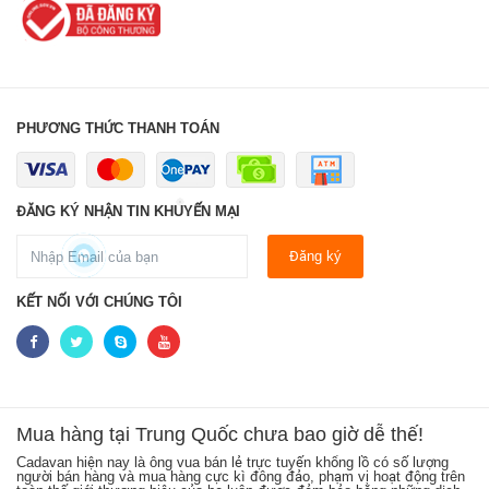
PHƯƠNG THỨC THANH TOÁN
LIÊN HỆ NGAY
ĐĂNG KÝ NHẬN TIN KHUYẾN MẠI
Đăng ký
KẾT NỐI VỚI CHÚNG TÔI
Mua hàng tại Trung Quốc chưa bao giờ dễ thế!
Cadavan hiện nay là ông vua bán lẻ trực tuyến khổng lồ có số lượng
Mua hàng trên Cadavan từ lâu đã trở thành xu hướng của hàng triệu tín
Sh
người bán hàng và mua hàng cực kì đông đảo, phạm vi hoạt động trên
đồ mua sắm trên thế giới bởi hàng hóa chất lượng, đa dạng, giá cả lại
kh