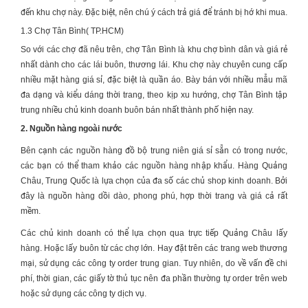
đến khu chợ này. Đặc biệt, nên chú ý cách trả giá để tránh bị hớ khi mua.
1.3 Chợ Tân Bình( TP.HCM)
So với các chợ đã nêu trên, chợ Tân Bình là khu chợ bình dân và giá rẻ
nhất dành cho các lái buôn, thương lái. Khu chợ này chuyên cung cấp
nhiều mặt hàng giá sỉ, đặc biệt là quần áo. Bày bán với nhiều mẫu mã
đa dạng và kiểu dáng thời trang, theo kịp xu hướng, chợ Tân Bình tập
trung nhiều chủ kinh doanh buôn bán nhất thành phố hiện nay.
2. Nguồn hàng ngoài nước
Bên cạnh các nguồn hàng
đồ bộ trung niên giá sỉ
sẵn có trong nước,
các bạn có thể tham khảo các nguồn hàng nhập khẩu. Hàng Quảng
Châu, Trung Quốc là lựa chọn của đa số các chủ shop kinh doanh. Bởi
đây là nguồn hàng dồi dào, phong phú, hợp thời trang và giá cả rất
mềm.
Các chủ kinh doanh có thể lựa chọn qua trực tiếp Quảng Châu lấy
hàng. Hoặc lấy buôn từ các chợ lớn. Hay đặt trên các trang web thương
mại, sử dụng các công ty order trung gian. Tuy nhiên, do về vấn đề chi
phí, thời gian, các giấy tờ thủ tục nên đa phần thường tự order trên web
hoặc sử dụng các công ty dịch vụ.