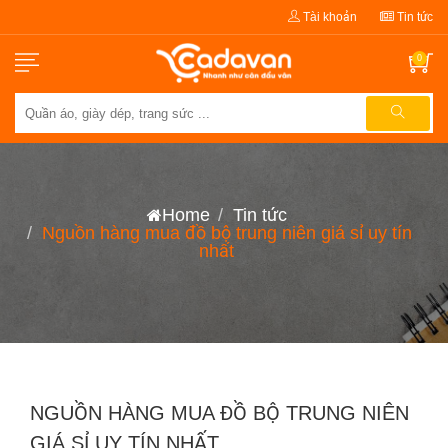
Tài khoản
Tin tức
0
Home
Tin tức
Nguồn hàng mua đồ bộ trung niên giá sỉ uy tín
nhất
NGUỒN HÀNG MUA ĐỒ BỘ TRUNG NIÊN
GIÁ SỈ UY TÍN NHẤT