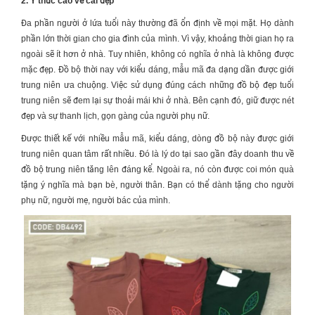
2. Ý thức cao về cái đẹp
Đa phần người ở lứa tuổi này thường đã ổn định về mọi mặt. Họ dành
phần lớn thời gian cho gia đình của mình. Vì vậy, khoảng thời gian họ ra
ngoài sẽ ít hơn ở nhà. Tuy nhiên, không có nghĩa ở nhà là không được
mặc đẹp. Đồ bộ thời nay với kiểu dáng, mẫu mã đa dạng dần được giới
trung niên ưa chuộng. Việc sử dụng đúng cách những đồ bộ đẹp tuổi
trung niên sẽ đem lại sự thoải mái khi ở nhà. Bên cạnh đó, giữ được nét
đẹp và sự thanh lịch, gọn gàng của người phụ nữ.
Được thiết kế với nhiều mẫu mã, kiểu dáng, dòng đồ bộ này được giới
trung niên quan tâm rất nhiều. Đó là lý do tại sao gần đây doanh thu về
đồ bộ trung niên tăng lên đáng kể. Ngoài ra, nó còn được coi món quà
tặng ý nghĩa mà bạn bè, người thân. Bạn có thể dành tặng cho người
phụ nữ, người mẹ, người bác của mình.