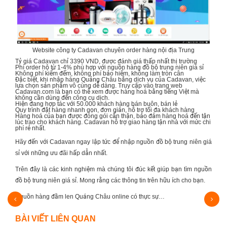
Website công ty Cadavan chuyên order hàng nội địa Trung
Tỷ giá Cadavan chỉ 3390 VND, được đánh giá thấp nhất thị trường
Phí order hộ từ 1-4% phù hợp với nguồn hàng đồ bộ trung niên giá sỉ
Không phí kiểm đếm, không phí bảo hiểm, không làm tròn cân
Đặc biệt, khi nhập hàng Quảng Châu bằng dịch vụ của Cadavan, việc
lựa chọn sản phẩm vô cùng dễ dàng. Truy cập vào trang web
Cadavan.com
là bạn có thể xem được hàng hoá bằng tiếng Việt mà
không cần dùng đến công cụ dịch.
Hiện đang hợp tác với 50.000 khách hàng bán buôn, bán lẻ
Quy trình đặt hàng nhanh gọn, đơn giản, hỗ trợ tối đa khách hàng
Hàng hoá của bạn được đóng gói cẩn thận, bảo đảm hàng hoá đến tận
lúc trao cho khách hàng. Cadavan hỗ trợ giao hàng tận nhà với mức chi
phí rẻ nhất.
Hãy đến với Cadavan ngay lập tức để nhập nguồn
đồ bộ trung niên giá
sỉ
với những ưu đãi hấp dẫn nhất.
Trên đây là các kinh nghiệm mà chúng tôi đúc kết giúp bạn tìm nguồn
đồ bộ trung niên giá sỉ
. Mong rằng các thông tin trên hữu ích cho bạn.
Nguồn hàng đầm len Quảng Châu online có thực sự…
Kinh
BÀI VIẾT LIÊN QUAN