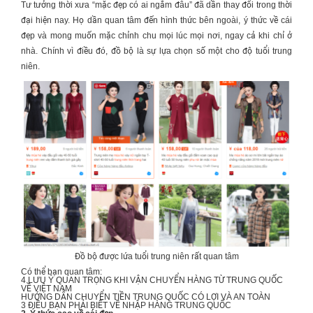
Tư tưởng thời xưa “mặc đẹp có ai ngắm đâu” đã dần thay đổi trong thời
đại hiện nay. Họ dần quan tâm đến hình thức bên ngoài, ý thức về cái
đẹp và mong muốn mặc chỉnh chu mọi lúc mọi nơi, ngay cả khi chỉ ở
nhà. Chính vì điều đó, đồ bộ là sự lựa chọn số một cho độ tuổi trung
niên.
Đồ bộ được lứa tuổi trung niên rất quan tâm
Có thể bạn quan tâm:
4 LƯU Ý QUAN TRỌNG KHI
VẬN CHUYỂN HÀNG TỪ TRUNG QUỐC
VỀ VIỆT NAM
HƯỚNG DẪN
CHUYỂN TIỀN TRUNG QUỐC
CÓ LỢI VÀ AN TOÀN
3 ĐIỀU BẠN PHẢI BIẾT VỀ
NHẬP HÀNG TRUNG QUỐC