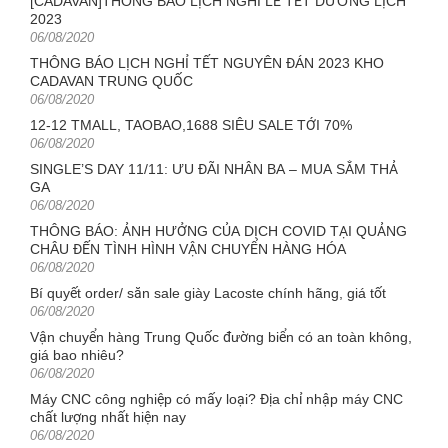
[CADAVAN]THÔNG BÁO LỊCH NGHỈ LỄ TẾT DƯƠNG LỊCH
2023
Posted
06/08/2020
on
THÔNG BÁO LỊCH NGHỈ TẾT NGUYÊN ĐÁN 2023 KHO
CADAVAN TRUNG QUỐC
Posted
06/08/2020
on
12-12 TMALL, TAOBAO,1688 SIÊU SALE TỚI 70%
Posted
06/08/2020
on
SINGLE’S DAY 11/11: ƯU ĐÃI NHÂN BA – MUA SẮM THẢ
GA
Posted
06/08/2020
on
THÔNG BÁO: ẢNH HƯỞNG CỦA DỊCH COVID TẠI QUẢNG
CHÂU ĐẾN TÌNH HÌNH VẬN CHUYỂN HÀNG HÓA
Posted
06/08/2020
on
Bí quyết order/ săn sale giày Lacoste chính hãng, giá tốt
Posted
06/08/2020
on
Vận chuyển hàng Trung Quốc đường biển có an toàn không,
giá bao nhiêu?
Posted
06/08/2020
on
Máy CNC công nghiệp có mấy loại? Địa chỉ nhập máy CNC
chất lượng nhất hiện nay
Posted
06/08/2020
on