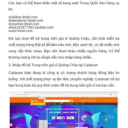
Các bạn có thể tham khảo một số trang web Trung Quốc bán hàng uy
tín:
yishibao.tmall.com
datangfuren.tmall.com
duoyeree.tmall.com
shop101877361.taobao.com
xuexi.tmall.com
Khi lựa chọn
đồ bộ trung niên giá sỉ
Quảng Châu, cần phải kiểm tra
chất lượng hàng thật kỹ để đảm bảo nhé. Bên cạnh đó, có rất nhiều nhà
cung cấp khác nhau. Bạn nên tham khảo nhiều nguồn hàng. Có thể
thương lượng với họ về giá nếu như nhập hàng nhiều.
3. Nhập đồ bộ Trung niên giá sỉ Quảng Châu tại Cadavan
Cadavan hiện đang là công ty có lượng khách hàng đông đảo tin
tưởng. Với chất lượng phục vụ tận tâm, chuyên nghiệp, Cadavan hỗ trợ
bạn trong toàn bộ quy trình order đồ bộ trung niên giá sỉ mà bạn cần.