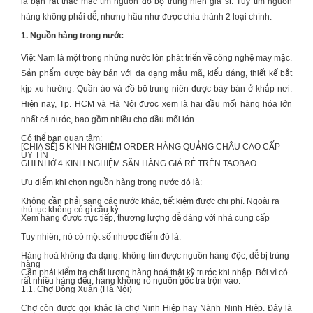
là bạn rất thắc mắc tìm nguồn đồ bộ trung niên giá sỉ. Tuy tìm nguồn
hàng không phải dễ, nhưng hầu như được chia thành 2 loại chính.
1. Nguồn hàng trong nước
Việt Nam là một trong những nước lớn phát triển về công nghệ may mặc.
Sản phẩm được bày bán với đa dạng mẫu mã, kiểu dáng, thiết kế bắt
kịp xu hướng. Quần áo và
đồ bộ trung niên
được bày bán ở khắp nơi.
Hiện nay, Tp. HCM và Hà Nội được xem là hai đầu mối hàng hóa lớn
nhất cả nước, bao gồm nhiều chợ đầu mối lớn.
Có thể bạn quan tâm:
[CHIA SẺ] 5 KINH NGHIỆM
ORDER HÀNG QUẢNG CHÂU CAO CẤP
UY TÍN
GHI NHỚ 4 KINH NGHIỆM
SĂN HÀNG GIÁ RẺ TRÊN TAOBAO
Ưu điểm khi chọn nguồn hàng trong nước đó là:
Không cần phải sang các nước khác, tiết kiệm được chi phí. Ngoài ra
thủ tục không có gì cầu kỳ
Xem hàng được trực tiếp, thương lượng dễ dàng với nhà cung cấp
Tuy nhiên, nó có một số nhược điểm đó là:
Hàng hoá không đa dạng, không tìm được nguồn hàng độc, dễ bị trùng
hàng
Cần phải kiểm tra chất lượng hàng hoá thật kỹ trước khi nhập. Bởi vì có
rất nhiều hàng đểu, hàng không rõ nguồn gốc trà trộn vào.
1.1. Chợ Đồng Xuân (Hà Nội)
Chợ còn được gọi khác là chợ Ninh Hiệp hay Nành Ninh Hiệp. Đây là