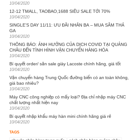
Posted
10/04/2020
on
12-12 TMALL, TAOBAO,1688 SIÊU SALE TỚI 70%
Posted
10/04/2020
on
SINGLE’S DAY 11/11: ƯU ĐÃI NHÂN BA – MUA SẮM THẢ
GA
Posted
10/04/2020
on
THÔNG BÁO: ẢNH HƯỞNG CỦA DỊCH COVID TẠI QUẢNG
CHÂU ĐẾN TÌNH HÌNH VẬN CHUYỂN HÀNG HÓA
Posted
10/04/2020
on
Bí quyết order/ săn sale giày Lacoste chính hãng, giá tốt
Posted
10/04/2020
on
Vận chuyển hàng Trung Quốc đường biển có an toàn không,
giá bao nhiêu?
Posted
10/04/2020
on
Máy CNC công nghiệp có mấy loại? Địa chỉ nhập máy CNC
chất lượng nhất hiện nay
Posted
10/04/2020
on
Bí quyết nhập khẩu máy hàn mini chính hãng giá rẻ
Posted
10/04/2020
on
TAGS