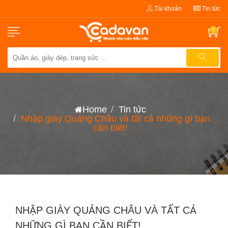
Tài khoản
Tin tức
0
Home
Tin tức
Nhập giày Quảng Châu và tất cả những gì bạn
cần biết!
NHẬP GIÀY QUẢNG CHÂU VÀ TẤT CẢ
NHỮNG GÌ BẠN CẦN BIẾT!