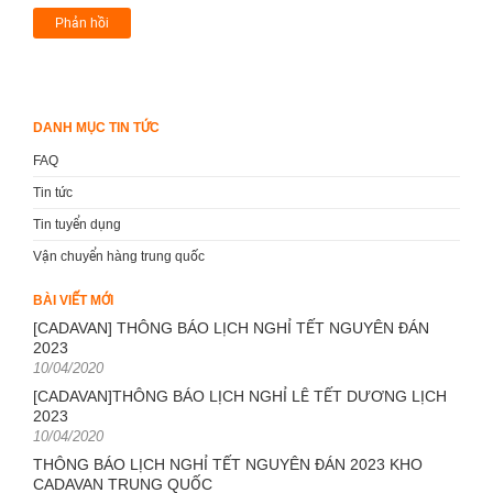
DANH MỤC TIN TỨC
FAQ
Tin tức
Tin tuyển dụng
Vận chuyển hàng trung quốc
BÀI VIẾT MỚI
[CADAVAN] THÔNG BÁO LỊCH NGHỈ TẾT NGUYÊN ĐÁN
2023
Posted
10/04/2020
on
[CADAVAN]THÔNG BÁO LỊCH NGHỈ LỄ TẾT DƯƠNG LỊCH
2023
Posted
10/04/2020
on
THÔNG BÁO LỊCH NGHỈ TẾT NGUYÊN ĐÁN 2023 KHO
CADAVAN TRUNG QUỐC