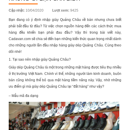
Posted
Cập nhật:
10/04/2020
Lượt xem:
9425
on
Bạn đang có ý định
nhập giày Quảng Châu
về bán nhưng chưa biết
phải bắt đầu từ đâu? Từ việc chọn nguồn hàng đến các cách thức mua
hàng đều khiến bạn phải đau đầu? Vậy thì trong bài viết này,
Cadavan.com sẽ chia sẻ đến bạn những kiến thức quan trọng nhất dành
cho những người lần đầu
nhập hàng giày dép Quảng Châu
. Cùng theo
dõi nhé!
1. Tại sao nên nhập giày Quảng Châu?
Giày dép Quảng Châu là một trong những mặt hàng được tiêu thụ nhiều
ở thị trường Việt Nam. Chính vì thế, những người làm kinh doanh, buôn
bán cũng không thể bỏ qua mặt hàng tiềm năng này. Vậy, nhờ những
ưu điểm gì mà giày dép Quảng Châu lại “đắt hàng” như vậy?
– Mẫu mã đa dạng