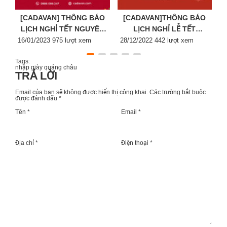
[CADAVAN] THÔNG BÁO
[CADAVAN]THÔNG BÁO
LỊCH NGHỈ TẾT NGUYÊN
LỊCH NGHỈ LỄ TẾT
Posted
ĐÁN 2023
Posted
DƯƠNG LỊCH 2023
P
16/01/2023
975 lượt xem
28/12/2022
442 lượt xem
2
on
on
o
Tags:
nhập giày quảng châu
TRẢ LỜI
Email của bạn sẽ không được hiển thị công khai.
Các trường bắt buộc
được đánh dấu
*
Tên *
Email *
Địa chỉ *
Điện thoại *