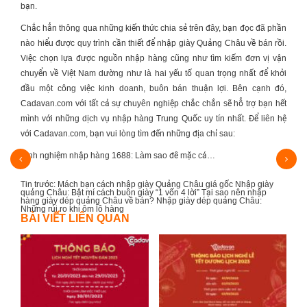
bạn.
Chắc hẳn thông qua những kiến thức chia sẻ trên đây, bạn đọc đã phần
nào hiểu được quy trình cần thiết để
nhập giày Quảng Châu
về bán rồi.
Việc chọn lựa được nguồn nhập hàng cũng như tìm kiếm đơn vị vận
chuyển về Việt Nam dường như là hai yếu tố quan trọng nhất để khởi
đầu một công việc kinh doanh, buôn bán thuận lợi. Bên cạnh đó,
Cadavan.com với tất cả sự chuyên nghiệp chắc chắn sẽ hỗ trợ bạn hết
mình với những dịch vụ nhập hàng Trung Quốc uy tín nhất. Để liên hệ
với Cadavan.com, bạn vui lòng tìm đến những địa chỉ sau:
g 1688: Làm sao để mặc cả…
Lưu nhanh địa chỉ 12 xưởng để 
Tin trước:
Mách bạn cách nhập giày Quảng Châu giá gốc
Nhập giày
quảng Châu: Bật mí cách buôn giày “1 vốn 4 lời”
Tại sao nên nhập
hàng giày dép quảng Châu về bán?
Nhập giày dép quảng Châu:
Những rủi ro khi ôm lô hàng
BÀI VIẾT LIÊN QUAN