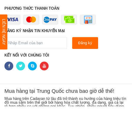
PHƯƠNG THỨC THANH TOÁN
LIÊN HỆ NGAY
ĐĂNG KÝ NHẬN TIN KHUYẾN MẠI
Đăng ký
KẾT NỐI VỚI CHÚNG TÔI
Mua hàng tại Trung Quốc chưa bao giờ dễ thế!
Mua hàng trên Cadavan từ lâu đã trở thành xu hướng của hàng triệu tín
Sh
ên
đồ mua sắm trên thế giới bởi hàng hóa chất lượng, đa dạng, giá cả lại
kh
h
rẻ hơn nhiều so với những nơi khác. Tuy nhiên, nhiều người tiêu dùng
cá
Việt Nam đang gặp phải rất nhiều khó khăn khi mua hàng trên Taobao,
từ
i
Tmall vì nhiều lý do như chưa có kinh nghiệm mua hàng, không có thẻ
hà
ng
Visa, Master để thanh toán trực tuyến hoặc không biết cách chuyển
cậ
hàng về Việt Nam… Cadavan ra đời giúp bạn giải quyết những khó
hà
khăn khi mua hàng trên Taobao, Tmall. Giờ đây bạn chỉ ngồi tại nhà và
mu
click chuột mà vẫn sở hữu các sản phẩm chất
Na