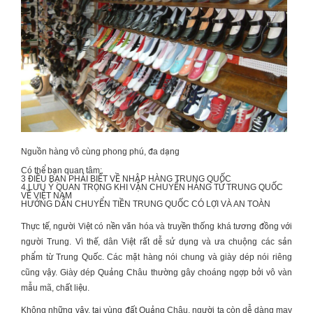
Nguồn hàng vô cùng phong phú, đa dạng
Có thể bạn quan tâm:
3 ĐIỀU BẠN PHẢI BIẾT VỀ
NHẬP HÀNG TRUNG QUỐC
4 LƯU Ý QUAN TRỌNG KHI
VẬN CHUYỂN HÀNG TỪ TRUNG QUỐC
VỀ VIỆT NAM
HƯỚNG DẪN
CHUYỂN TIỀN TRUNG QUỐC
CÓ LỢI VÀ AN TOÀN
Thực tế, người Việt có nền văn hóa và truyền thống khá tương đồng với
người Trung. Vì thế, dân Việt rất dễ sử dụng và ưa chuộng các sản
phẩm từ Trung Quốc. Các mặt hàng nói chung và giày dép nói riêng
cũng vậy. Giày dép Quảng Châu thường gây choáng ngợp bởi vô vàn
mẫu mã, chất liệu.
Không những vậy, tại vùng đất Quảng Châu, người ta còn dễ dàng may