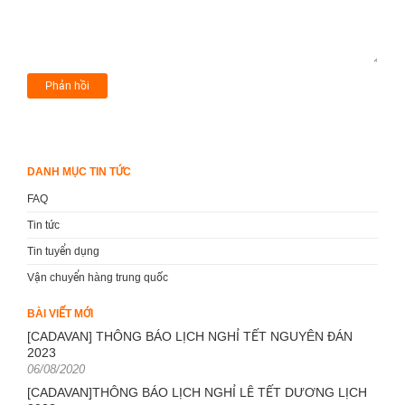
DANH MỤC TIN TỨC
FAQ
Tin tức
Tin tuyển dụng
Vận chuyển hàng trung quốc
BÀI VIẾT MỚI
[CADAVAN] THÔNG BÁO LỊCH NGHỈ TẾT NGUYÊN ĐÁN
2023
Posted
06/08/2020
on
[CADAVAN]THÔNG BÁO LỊCH NGHỈ LỄ TẾT DƯƠNG LỊCH