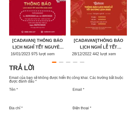
[CADAVAN] THÔNG BÁO
[CADAVAN]THÔNG BÁO
LỊCH NGHỈ TẾT NGUYÊN
LỊCH NGHỈ LỄ TẾT
Posted
ĐÁN 2023
Posted
DƯƠNG LỊCH 2023
P
16/01/2023
975 lượt xem
28/12/2022
442 lượt xem
2
on
on
o
TRẢ LỜI
Email của bạn sẽ không được hiển thị công khai.
Các trường bắt buộc
được đánh dấu
*
Tên *
Email *
Địa chỉ *
Điện thoại *