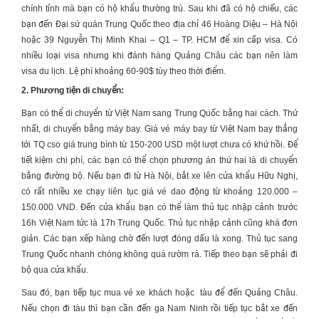
chính tỉnh mà bạn có hộ khẩu thường trú. Sau khi đã có hộ chiếu, các
bạn đến Đại sứ quán Trung Quốc theo địa chỉ 46 Hoàng Diệu – Hà Nội
hoặc 39 Nguyễn Thị Minh Khai – Q1 – TP. HCM để xin cấp visa. Có
nhiều loại visa nhưng khi đánh hàng Quảng Châu các bạn nên làm
visa du lịch. Lệ phí khoảng 60-90$ tùy theo thời điểm.
2. Phương tiện di chuyển:
Bạn có thể di chuyển từ Việt Nam sang Trung Quốc bằng hai cách. Thứ
nhất, di chuyển bằng máy bay. Giá vé máy bay từ Việt Nam bay thẳng
tới TQ cso giá trung bình từ 150-200 USD một lượt chưa có khứ hồi. Để
tiết kiệm chi phí, các bạn có thể chọn phương án thứ hai là di chuyển
bằng đường bộ. Nếu bạn đi từ Hà Nội, bắt xe lên cửa khẩu Hữu Nghị,
có rất nhiều xe chạy liên tục giá vé dao động từ khoảng 120.000 –
150.000 VND. Đến cửa khẩu bạn có thể làm thủ tục nhập cảnh trước
16h Việt Nam tức là 17h Trung Quốc. Thủ tục nhập cảnh cũng khá đơn
giản. Các bạn xếp hàng chờ đến lượt đóng dấu là xong. Thủ tục sang
Trung Quốc nhanh chóng không quá rườm rà. Tiếp theo bạn sẽ phải đi
bộ qua cửa khẩu.
Sau đó, bạn tiếp tục mua vé xe khách hoặc tàu để đến Quảng Châu.
Nếu chọn đi tàu thì bạn cần đến ga Nam Ninh rồi tiếp tục bắt xe đến