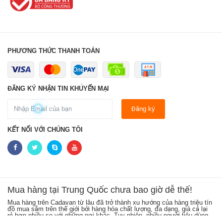
PHƯƠNG THỨC THANH TOÁN
LIÊN HỆ NGAY
ĐĂNG KÝ NHẬN TIN KHUYẾN MẠI
Đăng ký
KẾT NỐI VỚI CHÚNG TÔI
Mua hàng tại Trung Quốc chưa bao giờ dễ thế!
Mua hàng trên Cadavan từ lâu đã trở thành xu hướng của hàng triệu tín
Sh
ên
đồ mua sắm trên thế giới bởi hàng hóa chất lượng, đa dạng, giá cả lại
kh
h
rẻ hơn nhiều so với những nơi khác. Tuy nhiên, nhiều người tiêu dùng
cá
Việt Nam đang gặp phải rất nhiều khó khăn khi mua hàng trên Taobao,
từ