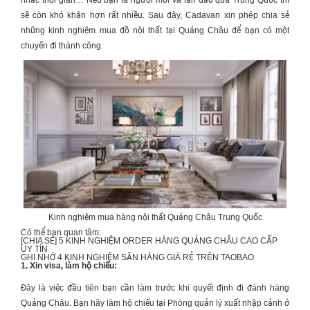
nhắc thời gian… Nếu bạn là người mới và lần đầu qua Trung Quốc thì
sẽ còn khó khăn hơn rất nhiều. Sau đây, Cadavan xin phép chia sẻ
những kinh nghiệm mua đồ nội thất tại Quảng Châu để bạn có một
chuyến đi thành công.
Kinh nghiệm mua hàng nội thất Quảng Châu Trung Quốc
Có thể bạn quan tâm:
[CHIA SẺ] 5 KINH NGHIỆM
ORDER HÀNG QUẢNG CHÂU CAO CẤP
UY TÍN
GHI NHỚ 4 KINH NGHIỆM
SĂN HÀNG GIÁ RẺ TRÊN TAOBAO
1. Xin visa, làm hộ chiếu:
Đây là việc đầu tiên bạn cần làm trước khi quyết định đi đánh hàng
Quảng Châu. Bạn hãy làm hộ chiếu tại Phòng quản lý xuất nhập cảnh ở