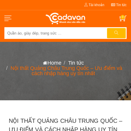
Tài khoản
Tin tức
0
Home
Tin tức
Nội thất Quảng Châu Trung Quốc – Ưu điểm và
cách nhập hàng uy tín nhất
NỘI THẤT QUẢNG CHÂU TRUNG QUỐC –
ƯU ĐIỂM VÀ CÁCH NHẬP HÀNG UY TÍN