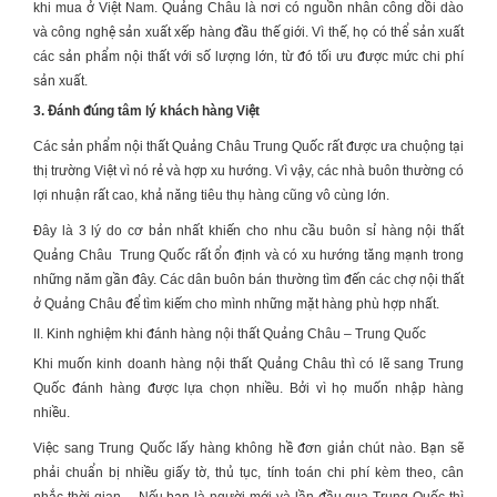
khi mua ở Việt Nam. Quảng Châu là nơi có nguồn nhân công dồi dào
và công nghệ sản xuất xếp hàng đầu thế giới. Vì thế, họ có thể sản xuất
các sản phẩm nội thất với số lượng lớn, từ đó tối ưu được mức chi phí
sản xuất.
3. Đánh đúng tâm lý khách hàng Việt
Các sản phẩm
nội thất Quảng Châu
Trung Quốc rất được ưa chuộng tại
thị trường Việt vì nó rẻ và hợp xu hướng. Vì vậy, các nhà buôn thường có
lợi nhuận rất cao, khả năng tiêu thụ hàng cũng vô cùng lớn.
Đây là 3 lý do cơ bản nhất khiến cho nhu cầu buôn sỉ hàng
nội thất
Quảng Châu
Trung Quốc rất ổn định và có xu hướng tăng mạnh trong
những năm gần đây. Các dân buôn bán thường tìm đến các chợ
nội thất
ở Quảng Châu
để tìm kiếm cho mình những mặt hàng phù hợp nhất.
II. Kinh nghiệm khi đánh hàng nội thất Quảng Châu – Trung Quốc
Khi muốn kinh doanh hàng
nội thất Quảng Châu
thì có lẽ sang Trung
Quốc đánh hàng được lựa chọn nhiều. Bởi vì họ muốn nhập hàng
nhiều.
Việc sang Trung Quốc lấy hàng không hề đơn giản chút nào. Bạn sẽ
phải chuẩn bị nhiều giấy tờ, thủ tục, tính toán chi phí kèm theo, cân