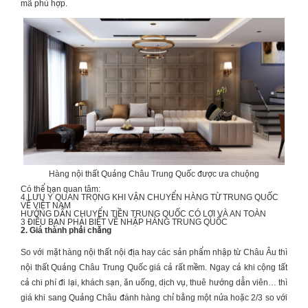
mã phù hợp.
Hàng nội thất Quảng Châu Trung Quốc được ưa chuộng
Có thể bạn quan tâm:
4 LƯU Ý QUAN TRỌNG KHI
VẬN CHUYỂN HÀNG TỪ TRUNG QUỐC
VỀ VIỆT NAM
HƯỚNG DẪN
CHUYỂN TIỀN TRUNG QUỐC
CÓ LỢI VÀ AN TOÀN
3 ĐIỀU BẠN PHẢI BIẾT VỀ
NHẬP HÀNG TRUNG QUỐC
2. Giá thành phải chăng
So với mặt hàng nội thất nội địa hay các sản phẩm nhập từ Châu Âu thì
nội thất Quảng Châu
Trung Quốc giá cả rất mềm. Ngay cả khi cộng tất
cả chi phí đi lại, khách sạn, ăn uống, dịch vụ, thuê hướng dẫn viên… thì
giá khi sang Quảng Châu đánh hàng chỉ bằng một nửa hoặc 2/3 so với