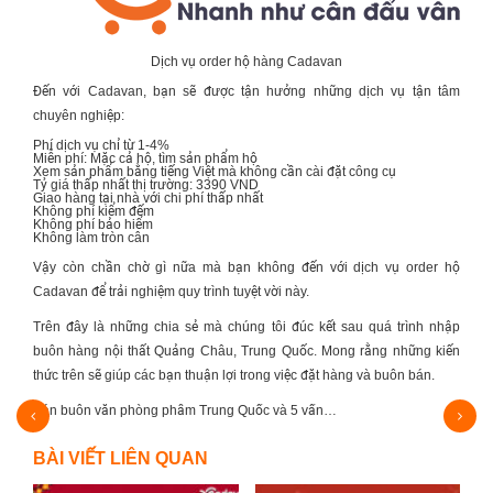
Dịch vụ order hộ hàng Cadavan
Đến với Cadavan, bạn sẽ được tận hưởng những dịch vụ tận tâm
chuyên nghiệp:
Phí dịch vụ chỉ từ 1-4%
Miễn phí: Mặc cả hộ, tìm sản phẩm hộ
Xem sản phẩm bằng tiếng Việt mà không cần cài đặt công cụ
Tỷ giá thấp nhất thị trường: 3390 VND
Giao hàng tại nhà với chi phí thấp nhất
Không phí kiểm đếm
Không phí bảo hiểm
Không làm tròn cân
Vậy còn chần chờ gì nữa mà bạn không đến với dịch vụ order hộ
Cadavan để trải nghiệm quy trình tuyệt vời này.
Trên đây là những chia sẻ mà chúng tôi đúc kết sau quá trình nhập
buôn hàng
nội thất Quảng Châu
, Trung Quốc. Mong rằng những kiến
thức trên sẽ giúp các bạn thuận lợi trong việc đặt hàng và buôn bán.
Quốc và 5 vấn…
Tổng hợp link 1688 theo ngành hàng - Cách 
BÀI VIẾT LIÊN QUAN