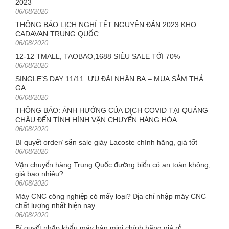
2023
Posted
06/08/2020
on
THÔNG BÁO LỊCH NGHỈ TẾT NGUYÊN ĐÁN 2023 KHO
CADAVAN TRUNG QUỐC
Posted
06/08/2020
on
12-12 TMALL, TAOBAO,1688 SIÊU SALE TỚI 70%
Posted
06/08/2020
on
SINGLE’S DAY 11/11: ƯU ĐÃI NHÂN BA – MUA SẮM THẢ
GA
Posted
06/08/2020
on
THÔNG BÁO: ẢNH HƯỞNG CỦA DỊCH COVID TẠI QUẢNG
CHÂU ĐẾN TÌNH HÌNH VẬN CHUYỂN HÀNG HÓA
Posted
06/08/2020
on
Bí quyết order/ săn sale giày Lacoste chính hãng, giá tốt
Posted
06/08/2020
on
Vận chuyển hàng Trung Quốc đường biển có an toàn không,
giá bao nhiêu?
Posted
06/08/2020
on
Máy CNC công nghiệp có mấy loại? Địa chỉ nhập máy CNC
chất lượng nhất hiện nay
Posted
06/08/2020
on
Bí quyết nhập khẩu máy hàn mini chính hãng giá rẻ