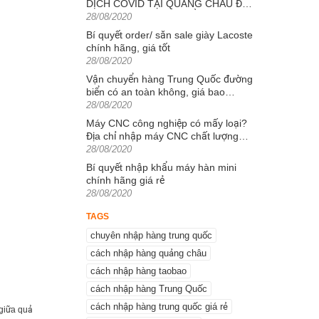
DỊCH COVID TẠI QUẢNG CHÂU ĐẾN
Posted
TÌNH HÌNH VẬN CHUYỂN HÀNG
28/08/2020
on
HÓA
Bí quyết order/ săn sale giày Lacoste
chính hãng, giá tốt
Posted
28/08/2020
on
Vận chuyển hàng Trung Quốc đường
biển có an toàn không, giá bao
Posted
nhiêu?
28/08/2020
on
Máy CNC công nghiệp có mấy loại?
Địa chỉ nhập máy CNC chất lượng
Posted
nhất hiện nay
28/08/2020
on
Bí quyết nhập khẩu máy hàn mini
chính hãng giá rẻ
Posted
28/08/2020
on
TAGS
chuyên nhập hàng trung quốc
cách nhập hàng quảng châu
cách nhập hàng taobao
cách nhập hàng Trung Quốc
cách nhập hàng trung quốc giá rẻ
 giữa quả