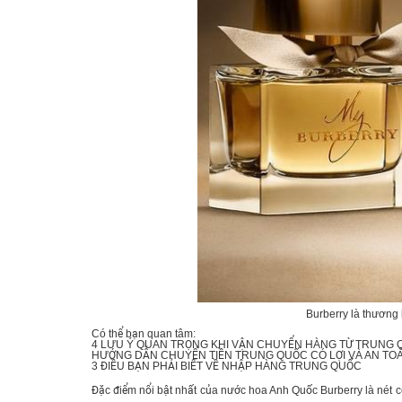
Burberry là thương
Có thể bạn quan tâm:
4 LƯU Ý QUAN TRỌNG KHI
VẬN CHUYỂN HÀNG TỪ TRUNG Q
HƯỚNG DẪN
CHUYỂN TIỀN TRUNG QUỐC
CÓ LỢI VÀ AN TO
3 ĐIỀU BẠN PHẢI BIẾT VỀ
NHẬP HÀNG TRUNG QUỐC
Đặc điểm nổi bật nhất của
nước hoa Anh Quốc
Burberry là nét c