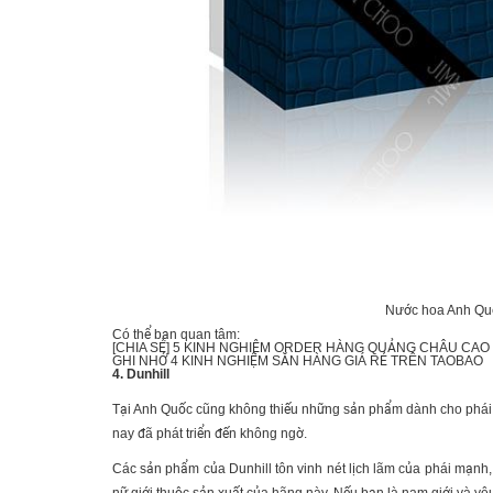
Nước hoa Anh Quốc
Có thể bạn quan tâm:
[CHIA SẺ] 5 KINH NGHIỆM
ORDER HÀNG QUẢNG CHÂU CAO
GHI NHỚ 4 KINH NGHIỆM
SĂN HÀNG GIÁ RẺ TRÊN TAOBAO
4. Dunhill
Tại Anh Quốc cũng không thiếu những sản phẩm dành cho phái m
nay đã phát triển đến không ngờ.
Các sản phẩm của Dunhill tôn vinh nét lịch lãm của phái mạnh, 