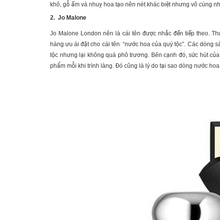
khô, gỗ ấm và nhuỵ hoa tạo nên nét khác biệt nhưng vô cùng 
2. Jo Malone
Jo Malone London nên là cái tên được nhắc đến tiếp theo. T
hàng ưu ái đặt cho cái tên “nước hoa của quý tộc”. Các dòng
tộc nhưng lại không quá phô trương. Bên cạnh đó, sức hút của 
phẩm mỗi khi trình làng. Đó cũng là lý do tại sao dòng nước hoa