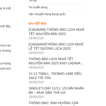
Tin tức
Tin tuyển dụng
ng là một
Vận chuyển hàng trung quốc
BÀI VIẾT MỚI
ưới đây,
[CADAVAN] THÔNG BÁO LỊCH NGHỈ
TẾT NGUYÊN ĐÁN 2023
Posted
28/08/2020
on
[CADAVAN]THÔNG BÁO LỊCH NGHỈ
c hoa cao
LỄ TẾT DƯƠNG LỊCH 2023
mùi hương
Posted
28/08/2020
on
THÔNG BÁO LỊCH NGHỈ TẾT
NGUYÊN ĐÁN 2023 KHO CADAVAN
oi trọng
Posted
TRUNG QUỐC
28/08/2020
anh lịch
on
12-12 TMALL, TAOBAO,1688 SIÊU
SALE TỚI 70%
Posted
28/08/2020
on
SINGLE’S DAY 11/11: ƯU ĐÃI NHÂN
BA – MUA SẮM THẢ GA
Posted
28/08/2020
on
THÔNG BÁO: ẢNH HƯỞNG CỦA