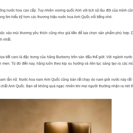
rường nước hoa cao cấp. Tuy nhiên vương quốc Anh với lịch sử lâu đời của mình cũ
 cùng tìm hiểu kỹ hơn các thương hiệu
nước hoa Anh Quốc
nổi tiếng nhé.
uộc vào mùi thương yêu thích cũng như giá tiền để lựa chọn sản phẩm phù hợp. D
ch nhất.
Họa tiết caro là đặc trưng của hãng Burberry trên sàn đấu thế giới. Với ngành nướ
or men. Từ đó đến nay, hãng luôn theo kịp xu hướng và liên tục sáng tạo ra các 
am lẫn nữ. Nước hoa nam Anh Quốc cũng bán rất chạy do nam giới nước này rất c
hất Anh Quốc. Bạn sẽ không quá ngạc nhiên khi mọi người thường nhận ra nét th