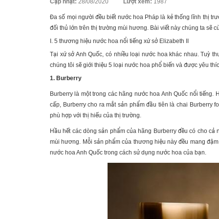
Posted
Cập nhật:
28/08/2020
Lượt xem:
1987
on
Đa số mọi người đều biết nước hoa Pháp là kẻ thống lĩnh thị t
đối thủ lớn trên thị trường mùi hương. Bài viết này chúng ta sẽ
I. 5 thương hiệu nước hoa nổi tiếng xứ sở Elizabeth II
Tại xứ sở Anh Quốc, có nhiều loại nước hoa khác nhau. Tuỳ th
chúng tôi sẽ giới thiệu 5 loại nước hoa phổ biến và được yêu thí
1. Burberry
Burberry là một trong các hãng
nước hoa Anh Quốc
nổi tiếng. 
cấp, Burberry cho ra mắt sản phẩm đầu tiên là chai Burberry f
phù hợp với thị hiếu của thị trường.
Hầu hết các dòng sản phẩm của hãng Burberry đều có cho cả n
mùi hương. Mỗi sản phẩm của thương hiệu này đều mang đậm c
nước hoa Anh Quốc
trong cách sử dụng nước hoa của bạn.