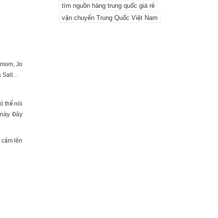
tìm nguồn hàng trung quốc giá rẻ
vận chuyển Trung Quốc Việt Nam
amom, Jo
a Salt…
 thể nói
 này. Đây
 cảm lên