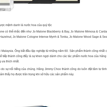
ược mệnh danh là nước hoa của quý tộc
lone có thể nhắc đến như Jo Malone Blackberry & Bay, Jo Malone Mimosa & Card
& Hazelnut, Jo Malone Cologne Intense Myrrh & Tonka, Jo Malone Wood Sage & Se
 Malaysia. Ông bắt đầu lập nghiệp từ những năm 60. Sản phẩm thành công nhất có
Kế tiếp thành công đấy là sự khen ngợi dành cho các tác phẩm nước hoa của hãng
 ưa thích nhất.
 do sự nổi tiếng của chúng. Hãng Jimmy Choo thành công do luôn đặt tâm tư tình
cảm thấy họ được trân trọng khi sở hữu các sản phẩm này.