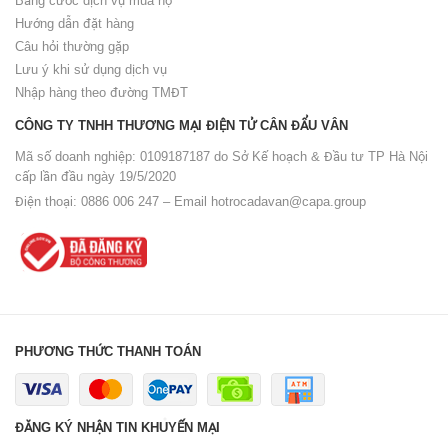
Bảng cước dịch vụ mua hộ
Hướng dẫn đặt hàng
Câu hỏi thường gặp
Lưu ý khi sử dụng dịch vụ
Nhập hàng theo đường TMĐT
CÔNG TY TNHH THƯƠNG MẠI ĐIỆN TỬ CÂN ĐẨU VÂN
Mã số doanh nghiệp: 0109187187 do Sở Kế hoạch & Đầu tư TP Hà Nội
cấp lần đầu ngày 19/5/2020
Điện thoại: 0886 006 247 – Email
hotrocadavan@capa.group
PHƯƠNG THỨC THANH TOÁN
LIÊN HỆ NGAY
ĐĂNG KÝ NHẬN TIN KHUYẾN MẠI