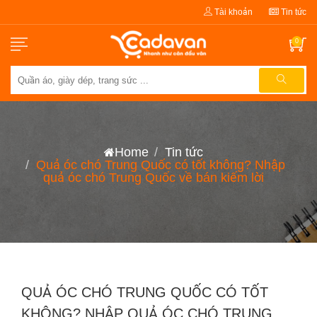
Tài khoản
Tin tức
0
Home
Tin tức
Quả óc chó Trung Quốc có tốt không? Nhập
quả óc chó Trung Quốc về bán kiếm lời
QUẢ ÓC CHÓ TRUNG QUỐC CÓ TỐT
KHÔNG? NHẬP QUẢ ÓC CHÓ TRUNG