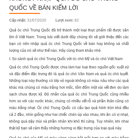
QUỐC VỀ BÁN KIẾM LỜI
Posted
Cập nhật:
31/07/2020
Lượt xem:
82
on
Quả óc chó Trung Quốc
đã trở thành một loại thực phẩm rất được săn
tìm ở Việt Nam. Trong bài viết dưới đây chúng tôi sẽ giới thiệu đến các
bạn có nên nhập
quả óc chó Trung Quốc
về bán hay không và chất
lượng của nó sẽ như thế nào. Hãy cùng tham khảo nhé.
I. So sánh quả óc chó Trung Quốc với óc chó Mỹ và óc chó Việt Nam
Quả óc chó Trung Quốc
được chia làm hai loại theo nguồn gốc xuất xứ
và đặc điểm đặc trưng đó là quả óc chó Vân Nam và quả óc chó tuyết.
Những loại này thường có lớp vỏ ngoài không có màu nâu như các quả
khác mà chúng có màu trắng hơi mốc, lốm đốm một vài vết đen do làm
sạch chưa được kỹ. Độ nhắn của
quả óc chó Trung Quốc
cũng nhiều
hơn so với các nước khác, chúng có nhiều vết rỗ và phần thân cũng có
màu trắng nhạt.
Óc chó Trung Quốc
có cấu tạo quả hình tròn khá đều
cả 2 đầu, nhìn giống như hai chiếc chén úp vào nhau, khi ăn có vị nhạt,
không quá dậy mùi và phần nhân khi khô thì cứng. Tuy nhiên, khi nhai
thật kỹ bạn sẽ cảm thấy những hương vị đặc trưng của loại quả này.