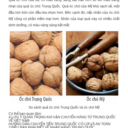
Quả óc chó của Mỹ có màu vàng sáng bắt mắt hơn so với màu trắng
nhạt của
quả óc chó Trung Quốc
. Quả óc chó của Mỹ khá sạch sẽ, một
đầu hơi tròn còn đầu kia nhọn hơn. Bên cạnh đó, nếp nhăn của óc chó
Mỹ cũng có phần mềm mại hơn. Nhân của loại quả này có nhiều chất
dinh dưỡng, có màu vàng sáng bắt mắt.
So sánh quả óc chó Trung Quốc và óc chó Mỹ
Có thể bạn quan tâm:
4 LƯU Ý QUAN TRỌNG KHI
VẬN CHUYỂN HÀNG TỪ TRUNG QUỐC
VỀ VIỆT NAM
HƯỚNG DẪN
CHUYỂN TIỀN TRUNG QUỐC
CÓ LỢI VÀ AN TOÀN
3 ĐIỀU BẠN PHẢI BIẾT VỀ
NHẬP HÀNG TRUNG QUỐC