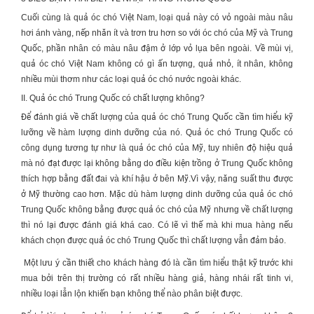
Cuối cùng là quả óc chó Việt Nam, loại quả này có vỏ ngoài màu nâu
hơi ánh vàng, nếp nhăn ít và trơn tru hơn so với óc chó của Mỹ và Trung
Quốc, phần nhân có màu nâu đậm ở lớp vỏ lụa bên ngoài. Về mùi vị,
quả óc chó Việt Nam không có gì ấn tượng, quả nhỏ, ít nhân, không
nhiều mùi thơm như các loại quả óc chó nước ngoài khác.
II. Quả óc chó Trung Quốc có chất lượng không?
Để đánh giá về chất lượng của
quả óc chó Trung Quốc
cần tìm hiểu kỹ
lưỡng về hàm lượng dinh dưỡng của nó.
Quả óc chó Trung Quốc
có
công dụng tương tự như là quả óc chó của Mỹ, tuy nhiên độ hiệu quả
mà nó đạt được lại không bằng do điều kiện trồng ở Trung Quốc không
thích hợp bằng đất đai và khí hậu ở bên Mỹ.Vì vậy, năng suất thu được
ở Mỹ thường cao hơn. Mặc dù hàm lượng dinh dưỡng của
quả óc chó
Trung Quốc
không bằng được quả óc chó của Mỹ nhưng về chất lượng
thì nó lại được đánh giá khá cao. Có lẽ vì thế mà khi mua hàng nếu
khách chọn được
quả óc chó Trung Quốc
thì chất lượng vẫn đảm bảo.
Một lưu ý cần thiết cho khách hàng đó là cần tìm hiểu thật kỹ trước khi
mua bởi trên thị trường có rất nhiều hàng giả, hàng nhái rất tinh vi,
nhiều loại lẫn lộn khiến bạn không thể nào phân biệt được.