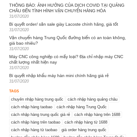
on
THÔNG BÁO: ẢNH HƯỞNG CỦA DỊCH COVID TẠI QUẢNG
CHÂU ĐẾN TÌNH HÌNH VẬN CHUYỂN HÀNG HÓA
Posted
31/07/2020
on
Bí quyết order/ săn sale giày Lacoste chính hãng, giá tốt
Posted
31/07/2020
on
Vận chuyển hàng Trung Quốc đường biển có an toàn không,
giá bao nhiêu?
Posted
31/07/2020
on
Máy CNC công nghiệp có mấy loại? Địa chỉ nhập máy CNC
chất lượng nhất hiện nay
Posted
31/07/2020
on
Bí quyết nhập khẩu máy hàn mini chính hãng giá rẻ
Posted
31/07/2020
on
TAGS
chuyên nhập hàng trung quốc
cách nhập hàng quảng châu
cách nhập hàng taobao
cách nhập hàng Trung Quốc
cách nhập hàng trung quốc giá rẻ
cách nhập hàng trên 1688
cách nhập hàng trên taobao
cách nhập hàng từ 1688
cách nhập hàng từ taobao
giá order hàng trung quốc