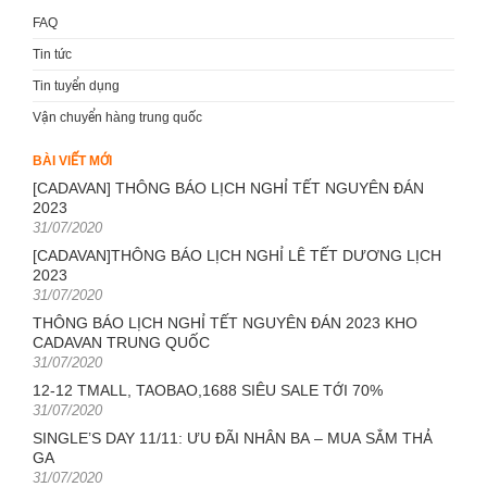
FAQ
Tin tức
Tin tuyển dụng
Vận chuyển hàng trung quốc
BÀI VIẾT MỚI
[CADAVAN] THÔNG BÁO LỊCH NGHỈ TẾT NGUYÊN ĐÁN
2023
Posted
31/07/2020
on
[CADAVAN]THÔNG BÁO LỊCH NGHỈ LỄ TẾT DƯƠNG LỊCH
2023
Posted
31/07/2020
on
THÔNG BÁO LỊCH NGHỈ TẾT NGUYÊN ĐÁN 2023 KHO
CADAVAN TRUNG QUỐC
Posted
31/07/2020
on
12-12 TMALL, TAOBAO,1688 SIÊU SALE TỚI 70%
Posted
31/07/2020
on
SINGLE’S DAY 11/11: ƯU ĐÃI NHÂN BA – MUA SẮM THẢ
GA
Posted
31/07/2020