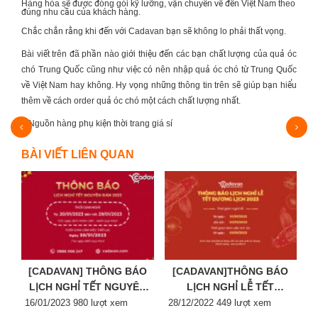
Hàng hóa sẽ được đóng gói kỹ lưỡng, vận chuyển về đến Việt Nam theo
đúng nhu cầu của khách hàng.
Chắc chắn rằng khi đến với Cadavan bạn sẽ không lo phải thất vọng.
Bài viết trên đã phần nào giới thiệu đến các bạn chất lượng của
quả óc
chó Trung Quốc
cũng như việc có nên nhập quả óc chó từ Trung Quốc
về Việt Nam hay không. Hy vọng những thông tin trên sẽ giúp bạn hiểu
thêm về cách order quả óc chó một cách chất lượng nhất.
4 Nguồn hàng phụ kiện thời trang giá sỉ
Nhập 
BÀI VIẾT LIÊN QUAN
[CADAVAN] THÔNG BÁO
[CADAVAN]THÔNG BÁO
LỊCH NGHỈ TẾT NGUYÊN
LỊCH NGHỈ LỄ TẾT
Posted
ĐÁN 2023
Posted
DƯƠNG LỊCH 2023
P
16/01/2023
980 lượt xem
28/12/2022
449 lượt xem
2
on
on
o