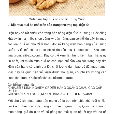
Order trực tiếp quả óc chó tại Trung Quốc
2. Đặt mua quả óc chó trên các trang thương mại điện tử
Hiện nay có rất nhiều các trang bán hàng điện tử của Trung Quốc cũng
khá uy tín mà nhiều shop đăng ký bán hàng, bạn có thể lên đây tìm mua
các loại quả óc chó đảm bảo. Một số trang web bán hàng của Trung
Quốc uy tín mà chúng ta có thể kể tên đến như: taobao.com, 1688.com,
tmall.com, alibaba.com… Đây có thể xem là những kênh bán hàng uy
tín nhất, khi muốn mua quả óc chó, bạn chỉ cần vào các trang này, tìm
kiếm cửa hàng có đánh giá tốt, chất lượng đảm bảo để đặt mua hàng.
Việc này sẽ giúp bạn tiết kiệm được thời gian, chi phí khi không cần
sang tận Trung Quốc mà vẫn có thể order được.
Có thể bạn quan tâm:
[CHIA SẺ] 5 KINH NGHIỆM
ORDER HÀNG QUẢNG CHÂU CAO CẤP
UY TÍN
GHI NHỚ 4 KINH NGHIỆM
SĂN HÀNG GIÁ RẺ TRÊN TAOBAO
Một chú ý khi mua hàng trên mạng đó là bạn nên chịu khó lướt nhiều,
tìm kiếm nhiều các cửa hàng có nhiều người Trung Quốc ưa chuộng
mua hàng, giá ổn định và cố gắng tạo mối quan hệ tốt đẹp với họ để