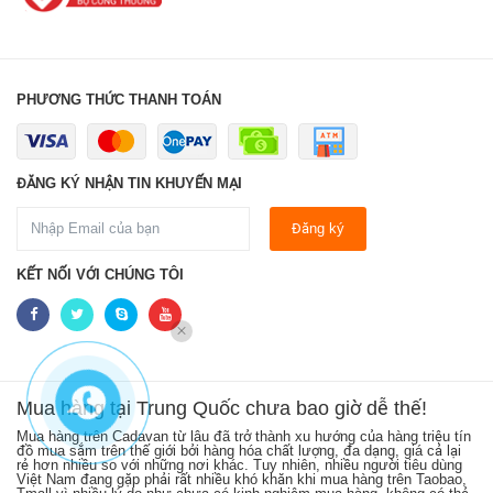
PHƯƠNG THỨC THANH TOÁN
ĐĂNG KÝ NHẬN TIN KHUYẾN MẠI
Đăng ký
KẾT NỐI VỚI CHÚNG TÔI
LIÊN HỆ NGAY
Mua hàng tại Trung Quốc chưa bao giờ dễ thế!
Mua hàng trên Cadavan từ lâu đã trở thành xu hướng của hàng triệu tín
Sh
ên
đồ mua sắm trên thế giới bởi hàng hóa chất lượng, đa dạng, giá cả lại
kh
h
rẻ hơn nhiều so với những nơi khác. Tuy nhiên, nhiều người tiêu dùng
cá
Việt Nam đang gặp phải rất nhiều khó khăn khi mua hàng trên Taobao,
từ