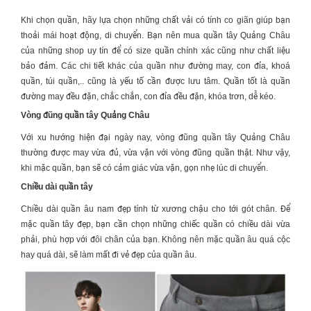
Khi chọn quần, hãy lựa chọn những chất vải có tính co giãn giúp bạn
thoải mái hoạt động, di chuyển. Bạn nên mua quần tây Quảng Châu
của những shop uy tín để có size quần chính xác cũng như chất liệu
bảo đảm. Các chi tiết khác của quần như đường may, con đỉa, khoá
quần, túi quần,.. cũng là yếu tố cần được lưu tâm. Quần tốt là quần
đường may đều đặn, chắc chắn, con đỉa đều đặn, khóa trơn, dễ kéo.
Vòng đũng quần tây Quảng Châu
Với xu hướng hiện đại ngày nay, vòng đũng quần tây Quảng Châu
thường được may vừa đủ, vừa vặn với vòng đũng quần thật. Như vậy,
khi mặc quần, bạn sẽ có cảm giác vừa vặn, gọn nhẹ lúc di chuyển.
Chiều dài quần tây
Chiều dài quần âu nam đẹp tính từ xương chậu cho tới gót chân. Để
mặc quần tây đẹp, bạn cần chọn những chiếc quần có chiều dài vừa
phải, phù hợp với đôi chân của bạn. Không nên mặc quần âu quá cộc
hay quá dài, sẽ làm mất đi vẻ đẹp của quần âu.