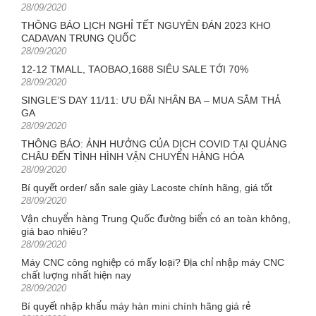
Posted
28/09/2020
on
THÔNG BÁO LỊCH NGHỈ TẾT NGUYÊN ĐÁN 2023 KHO
CADAVAN TRUNG QUỐC
Posted
28/09/2020
on
12-12 TMALL, TAOBAO,1688 SIÊU SALE TỚI 70%
Posted
28/09/2020
on
SINGLE’S DAY 11/11: ƯU ĐÃI NHÂN BA – MUA SẮM THẢ
GA
Posted
28/09/2020
on
THÔNG BÁO: ẢNH HƯỞNG CỦA DỊCH COVID TẠI QUẢNG
CHÂU ĐẾN TÌNH HÌNH VẬN CHUYỂN HÀNG HÓA
Posted
28/09/2020
on
Bí quyết order/ săn sale giày Lacoste chính hãng, giá tốt
Posted
28/09/2020
on
Vận chuyển hàng Trung Quốc đường biển có an toàn không,
giá bao nhiêu?
Posted
28/09/2020
on
Máy CNC công nghiệp có mấy loại? Địa chỉ nhập máy CNC
chất lượng nhất hiện nay
Posted
28/09/2020
on
Bí quyết nhập khẩu máy hàn mini chính hãng giá rẻ