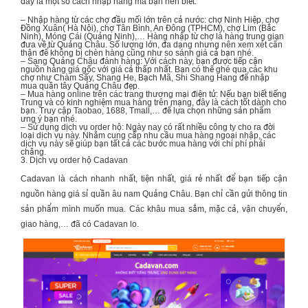
đây là một số cách nhập hàng mà bạn nên biết:
– Nhập hàng từ các chợ đầu mối lớn trên cả nước: chợ Ninh Hiệp, chợ
Đồng Xuân( Hà Nội), chợ Tân Bình, An Đông (TPHCM), chợ Lim (Bắc
Ninh), Móng Cái (Quảng Ninh),… Hàng nhập từ chợ là hàng trung gian
đưa về từ Quảng Châu. Số lượng lớn, đa dạng nhưng nên xem xét cẩn
thận để không bị chèn hàng cũng như so sánh giá cả bạn nhé.
– Sang Quảng Châu đánh hàng: Với cách này, bạn được tiếp cận
nguồn hàng giá gốc với giá cả thấp nhất. Bạn có thể ghé qua các khu
chợ như Chàm Sấy, Shang He, Bạch Mã, Shi Shang Hang để nhập
mua quần tây Quảng Châu đẹp.
– Mua hàng online trên các trang thương mại điện tử: Nếu bạn biết tiếng
Trung và có kinh nghiệm mua hàng trên mạng, đây là cách tốt dành cho
bạn. Truy cập Taobao, 1688, Tmall,… để lựa chọn những sản phẩm
ưng ý bạn nhé.
– Sử dụng dịch vụ order hộ: Ngày nay có rất nhiều công ty cho ra đời
loại dịch vụ này. Nhằm cung cấp nhu cầu mua hàng ngoại nhập, các
dịch vụ này sẽ giúp bạn tất cả các bước mua hàng với chi phí phải
chăng.
3. Dịch vụ order hộ Cadavan
Cadavan là cách nhanh nhất, tiện nhất, giá rẻ nhất để bạn tiếp cận
nguồn hàng giá sỉ quần âu nam Quảng Châu. Bạn chỉ cần gửi thông tin
sản phẩm mình muốn mua. Các khâu mua sắm, mặc cả, vận chuyển,
giao hàng,… đã có Cadavan lo.