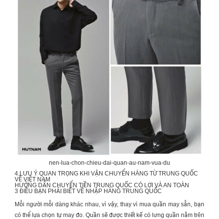
nen-lua-chon-chieu-dai-quan-au-nam-vua-du
4 LƯU Ý QUAN TRỌNG KHI
VẬN CHUYỂN HÀNG TỪ TRUNG QUỐC
VỀ VIỆT NAM
HƯỚNG DẪN
CHUYỂN TIỀN TRUNG QUỐC
CÓ LỢI VÀ AN TOÀN
3 ĐIỀU BẠN PHẢI BIẾT VỀ
NHẬP HÀNG TRUNG QUỐC
Mỗi người mỗi dàng khác nhau, vì vậy, thay vì mua quần may sẵn, bạn
có thể lựa chọn tự may đo. Quần sẽ được thiết kế có lưng quần nằm trên