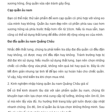
xương hông, ống quần vừa vặn tránh gãy ống.
Cạp quần âu nam
Bạn có thể mặc thử sản phẩm để xem cạp quần có phù hợp với vòng eo
của mình hay không. Quần âu nam đẹp nên có phần phía sau cao hơn
xương hông và phía trước thấp hơn rốn từ 10cm. Nếu là mua sẵn, bạn
cũng có thể sử dụng thắt lưng để điều chỉnh độ rộng vòng eo của mình.
Đai đỉa quần âu nam Quảng Châu
Nhắc đến thắt lưng, chúng ta phải kiểm tra dây đai đỉa quần có đều đặn
hay không, có được may chỉ đều đặn hay không. Tránh trường hợp bị
đứt đai khi sử dụng. Nếu muốn sử dụng thắt lưng, bạn nên chọn những
chiếc có chiều rộng vừa phải, không nên quá bé hay quá to. Đây là chi
tiết đơn giản nhưng lại tinh tế để tạo nên sự hoàn hảo cho chiếc quần.
Vì vậy, hãy nhớ kiểm tra khi chọn mua nhé.
2. Kinh nghiệm nhập hàng quần âu nam Quảng Châu giá sỉ
Để có thể kinh doanh lâu dài với sản phẩm quần âu nam, chúng tôi
khuyên bạn nên lựa chọn nhà cung cấp kỹ lưỡng, không nên ôm lô, ôm
sỉ mà nên lấy vừa đủ. Xu hướng thời trang bây giờ luôn được cập nhật
nhanh chóng. Do đó, ôm sỉ quần âu là lựa chọn không thông minh. Sau