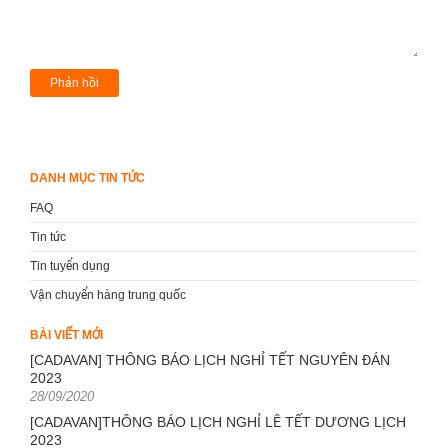
DANH MỤC TIN TỨC
FAQ
Tin tức
Tin tuyển dụng
Vận chuyển hàng trung quốc
BÀI VIẾT MỚI
[CADAVAN] THÔNG BÁO LỊCH NGHỈ TẾT NGUYÊN ĐÁN
2023
Posted
28/09/2020
on
[CADAVAN]THÔNG BÁO LỊCH NGHỈ LỄ TẾT DƯƠNG LỊCH
2023