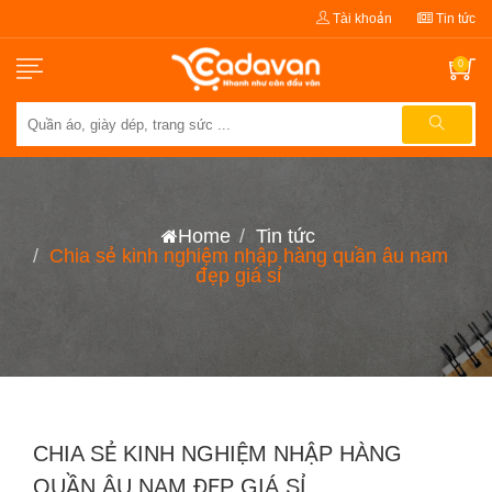
Tài khoản
Tin tức
0
Home
Tin tức
Chia sẻ kinh nghiệm nhập hàng quần âu nam
đẹp giá sỉ
CHIA SẺ KINH NGHIỆM NHẬP HÀNG
QUẦN ÂU NAM ĐẸP GIÁ SỈ