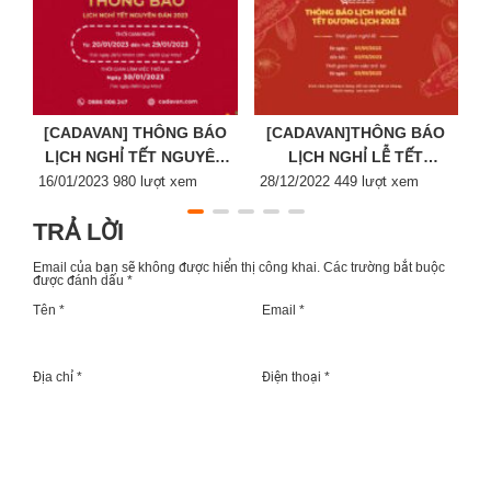
[CADAVAN] THÔNG BÁO
[CADAVAN]THÔNG BÁO
LỊCH NGHỈ TẾT NGUYÊN
LỊCH NGHỈ LỄ TẾT
Posted
ĐÁN 2023
Posted
DƯƠNG LỊCH 2023
P
16/01/2023
980 lượt xem
28/12/2022
449 lượt xem
2
on
on
o
TRẢ LỜI
Email của bạn sẽ không được hiển thị công khai.
Các trường bắt buộc
được đánh dấu
*
Tên *
Email *
Địa chỉ *
Điện thoại *