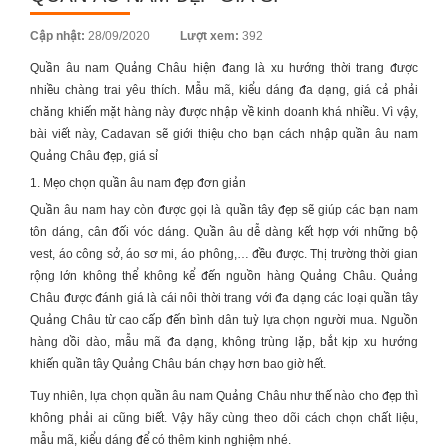
Posted
Cập nhật:
28/09/2020
Lượt xem:
392
on
Quần âu nam Quảng Châu hiện đang là xu hướng thời trang được
nhiều chàng trai yêu thích. Mẫu mã, kiểu dáng đa dạng, giá cả phải
chăng khiến mặt hàng này được nhập về kinh doanh khá nhiều. Vì vậy,
bài viết này, Cadavan sẽ giới thiệu cho bạn cách nhập quần âu nam
Quảng Châu đẹp, giá sỉ
1. Mẹo chọn quần âu nam đẹp đơn giản
Quần âu nam hay còn được gọi là quần tây đẹp sẽ giúp các bạn nam
tôn dáng, cân đối vóc dáng. Quần âu dễ dàng kết hợp với những bộ
vest, áo công sở, áo sơ mi, áo phông,… đều được. Thị trường thời gian
rộng lớn không thể không kể đến nguồn hàng Quảng Châu. Quảng
Châu được đánh giá là cái nôi thời trang với đa dạng các loại quần tây
Quảng Châu từ cao cấp đến bình dân tuỳ lựa chọn người mua. Nguồn
hàng dồi dào, mẫu mã đa dạng, không trùng lặp, bắt kịp xu hướng
khiến quần tây Quảng Châu bán chạy hơn bao giờ hết.
Tuy nhiên, lựa chọn quần âu nam Quảng Châu như thế nào cho đẹp thì
không phải ai cũng biết. Vậy hãy cùng theo dõi cách chọn chất liệu,
mẫu mã, kiểu dáng để có thêm kinh nghiệm nhé.