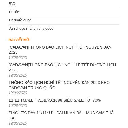
FAQ
Tin tức
Tin tuyển dụng
Vận chuyển hàng trung quốc
BÀI VIẾT MỚI
[CADAVAN] THÔNG BÁO LỊCH NGHỈ TẾT NGUYÊN ĐÁN
2023
Posted
19/06/2020
on
[CADAVAN]THÔNG BÁO LỊCH NGHỈ LỄ TẾT DƯƠNG LỊCH
2023
Posted
19/06/2020
on
THÔNG BÁO LỊCH NGHỈ TẾT NGUYÊN ĐÁN 2023 KHO
CADAVAN TRUNG QUỐC
Posted
19/06/2020
on
12-12 TMALL, TAOBAO,1688 SIÊU SALE TỚI 70%
Posted
19/06/2020
on
SINGLE’S DAY 11/11: ƯU ĐÃI NHÂN BA – MUA SẮM THẢ
GA
Posted
19/06/2020
on