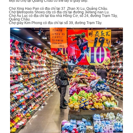
Một số chợ tại Quảng Châu có thể lấy sỉ giày dép:
Chợ Xing Hao Pan có địa chỉ tại 37 Zhan Xi Lu, Quảng Châu.
Chợ Metropolis Shoes city có địa chỉ tại đường Jiefang nan Lu.
Chợ Âu Lục có địa chỉ tại tòa nhà Hồng Cơ, số 24, đường Trạm Tây,
Quảng Châu.
Chợ giày Kim Phong có địa chỉ tại số 39, đường Trạm Tây.