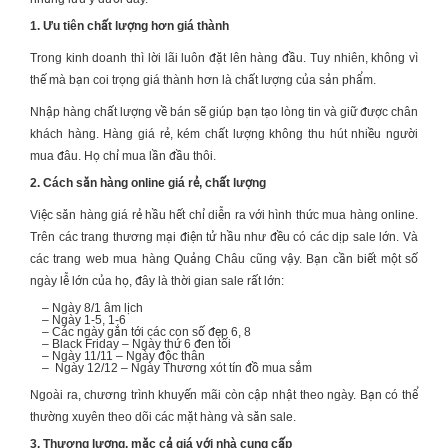
1. Ưu tiên chất lượng hơn giá thành
Trong kinh doanh thì lời lãi luôn đặt lên hàng đầu. Tuy nhiên, không vì
thế mà bạn coi trọng giá thành hơn là chất lượng của sản phẩm.
Nhập hàng chất lượng về bán sẽ giúp bạn tạo lòng tin và giữ được chân
khách hàng. Hàng giá rẻ, kém chất lượng không thu hút nhiều người
mua đâu. Họ chỉ mua lần đầu thôi.
2. Cách săn hàng online giá rẻ, chất lượng
Việc săn hàng giá rẻ hầu hết chỉ diễn ra với hình thức mua hàng online.
Trên các trang thương mại điện tử hầu như đều có các dịp sale lớn. Và
các trang web mua hàng Quảng Châu cũng vậy. Bạn cần biết một số
ngày lễ lớn của họ, đây là thời gian sale rất lớn:
– Ngày 8/1 âm lịch
– Ngày 1-5, 1-6
– Các ngày gắn tới các con số đẹp 6, 8
– Black Friday – Ngày thứ 6 đen tối
– Ngày 11/11 – Ngày độc thân
– Ngày 12/12 – Ngày Thương xót tín đồ mua sắm
Ngoài ra, chương trình khuyến mãi còn cập nhật theo ngày. Bạn có thể
thường xuyên theo dõi các mặt hàng và săn sale.
3. Thương lượng, mặc cả giá với nhà cung cấp