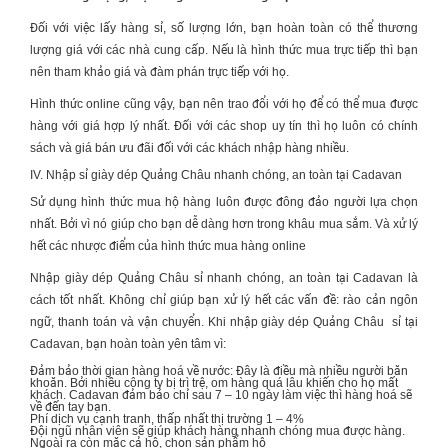
Đối với việc lấy hàng sỉ, số lượng lớn, bạn hoàn toàn có thể thương
lượng giá với các nhà cung cấp. Nếu là hình thức mua trực tiếp thì bạn
nên tham khảo giá và đàm phán trực tiếp với họ.
Hình thức online cũng vậy, bạn nên trao đổi với họ để có thể mua được
hàng với giá hợp lý nhất. Đối với các shop uy tín thì họ luôn có chính
sách và giá bán ưu đãi đối với các khách nhập hàng nhiều.
IV. Nhập sỉ giày dép Quảng Châu nhanh chóng, an toàn tại Cadavan
Sử dụng hình thức mua hộ hàng luôn được đông đảo người lựa chọn
nhất. Bởi vì nó giúp cho bạn dễ dàng hơn trong khâu mua sắm. Và xử lý
hết các nhược điểm của hình thức mua hàng online
Nhập giày dép Quảng Châu sỉ nhanh chóng, an toàn tại Cadavan là
cách tốt nhất. Không chỉ giúp bạn xử lý hết các vấn đề: rào cản ngôn
ngữ, thanh toán và vận chuyển. Khi nhập giày dép Quảng Châu sỉ tại
Cadavan, bạn hoàn toàn yên tâm vì:
Đảm bảo thời gian hàng hoá về nước: Đây là điều mà nhiều người băn
khoăn. Bởi nhiều công ty bị trì trệ, om hàng quá lâu khiến cho họ mất
khách. Cadavan đảm bảo chỉ sau 7 – 10 ngày làm việc thì hàng hoá sẽ
về đến tay bạn.
Phí dịch vụ cạnh tranh, thấp nhất thị trường 1 – 4%
Đội ngũ nhân viên sẽ giúp khách hàng nhanh chóng mua được hàng.
Ngoài ra còn mặc cả hộ, chọn sản phẩm hộ