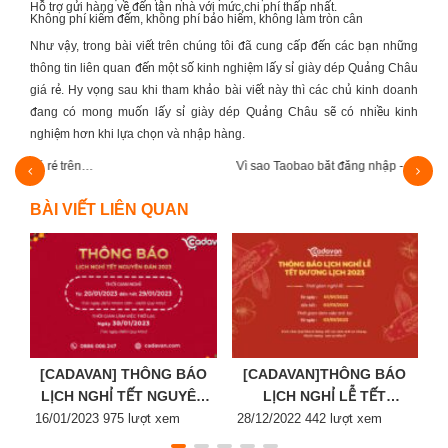
Hỗ trợ gửi hàng về đến tận nhà với mức chi phí thấp nhất.
Không phí kiểm đếm, không phí bảo hiểm, không làm tròn cân
Như vậy, trong bài viết trên chúng tôi đã cung cấp đến các bạn những
thông tin liên quan đến một số kinh nghiệm lấy sỉ giày dép Quảng Châu
giá rẻ. Hy vọng sau khi tham khảo bài viết này thì các chủ kinh doanh
đang có mong muốn lấy sỉ giày dép Quảng Châu sẽ có nhiều kinh
nghiệm hơn khi lựa chọn và nhập hàng.
Vì sao Taobao bắt đăng nhập - Cách sửa lỗi…
Ghi n
BÀI VIẾT LIÊN QUAN
[CADAVAN] THÔNG BÁO
[CADAVAN]THÔNG BÁO
LỊCH NGHỈ TẾT NGUYÊN
LỊCH NGHỈ LỄ TẾT
Posted
ĐÁN 2023
Posted
DƯƠNG LỊCH 2023
P
16/01/2023
975 lượt xem
28/12/2022
442 lượt xem
2
on
on
o