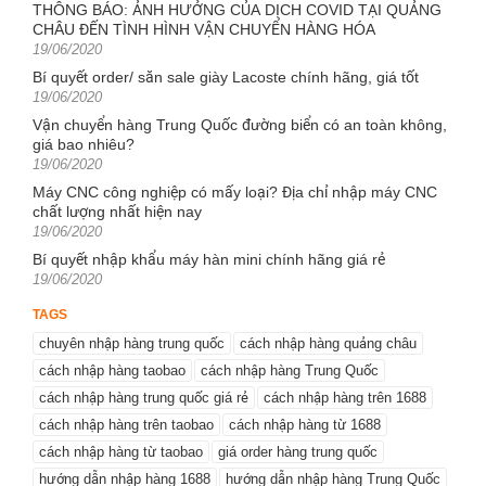
THÔNG BÁO: ẢNH HƯỞNG CỦA DỊCH COVID TẠI QUẢNG
CHÂU ĐẾN TÌNH HÌNH VẬN CHUYỂN HÀNG HÓA
Posted
19/06/2020
on
Bí quyết order/ săn sale giày Lacoste chính hãng, giá tốt
Posted
19/06/2020
on
Vận chuyển hàng Trung Quốc đường biển có an toàn không,
giá bao nhiêu?
Posted
19/06/2020
on
Máy CNC công nghiệp có mấy loại? Địa chỉ nhập máy CNC
chất lượng nhất hiện nay
Posted
19/06/2020
on
Bí quyết nhập khẩu máy hàn mini chính hãng giá rẻ
Posted
19/06/2020
on
TAGS
chuyên nhập hàng trung quốc
cách nhập hàng quảng châu
cách nhập hàng taobao
cách nhập hàng Trung Quốc
cách nhập hàng trung quốc giá rẻ
cách nhập hàng trên 1688
cách nhập hàng trên taobao
cách nhập hàng từ 1688
cách nhập hàng từ taobao
giá order hàng trung quốc
hướng dẫn nhập hàng 1688
hướng dẫn nhập hàng Trung Quốc