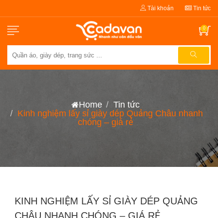
Tài khoản
Tin tức
0
Home
Tin tức
Kinh nghiệm lấy sỉ giày dép Quảng Châu nhanh
chóng – giá rẻ
KINH NGHIỆM LẤY SỈ GIÀY DÉP QUẢNG
CHÂU NHANH CHÓNG – GIÁ RẺ