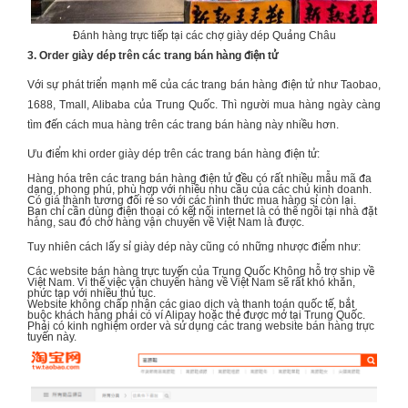
Đánh hàng trực tiếp tại các chợ giày dép Quảng Châu
3. Order giày dép trên các trang bán hàng điện tử
Với sự phát triển mạnh mẽ của các trang bán hàng điện tử như Taobao,
1688, Tmall, Alibaba của Trung Quốc. Thì người mua hàng ngày càng
tìm đến cách mua hàng trên các trang bán hàng này nhiều hơn.
Ưu điểm khi order giày dép trên các trang bán hàng điện tử:
Hàng hóa trên các trang bán hàng điện tử đều có rất nhiều mẫu mã đa
dạng, phong phú, phù hợp với nhiều nhu cầu của các chủ kinh doanh.
Có giá thành tương đối rẻ so với các hình thức mua hàng sỉ còn lại.
Bạn chỉ cần dùng điện thoại có kết nối internet là có thể ngồi tại nhà đặt
hàng, sau đó chờ hàng vận chuyển về Việt Nam là được.
Tuy nhiên cách lấy sỉ giày dép này cũng có những nhược điểm như:
Các website bán hàng trực tuyến của Trung Quốc Không hỗ trợ ship về
Việt Nam. Vì thế việc vận chuyển hàng về Việt Nam sẽ rất khó khăn,
phức tạp với nhiều thủ tục.
Website không chấp nhận các giao dịch và
thanh toán
quốc tế, bắt
buộc khách hàng phải có ví Alipay hoặc thẻ được mở tại Trung Quốc.
Phải có kinh nghiệm order và sử dụng các trang website bán hàng trực
tuyến này.