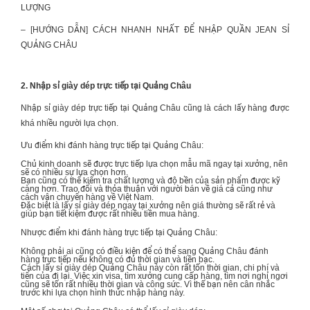
LƯỢNG
– [HƯỚNG DẪN] CÁCH NHANH NHẤT ĐỂ
NHẬP QUẦN JEAN SỈ
QUẢNG CHÂU
2. Nhập sỉ giày dép trực tiếp tại Quảng Châu
Nhập sỉ giày dép trực tiếp tại Quảng Châu cũng là cách lấy hàng được
khá nhiều người lựa chọn.
Ưu điểm khi đánh hàng trực tiếp tại Quảng Châu:
Chủ kinh doanh sẽ được trực tiếp lựa chọn mẫu mã ngay tại xưởng, nên
sẽ có nhiều sự lựa chọn hơn.
Bạn cũng có thể kiểm tra chất lượng và độ bền của sản phẩm được kỹ
càng hơn. Trao đổi và thỏa thuận với người bán về giá cả cũng như
cách vận chuyển hàng về Việt Nam.
Đặc biệt là lấy sỉ giày dép ngay tại xưởng nên giá thường sẽ rất rẻ và
giúp bạn tiết kiệm được rất nhiều tiền mua hàng.
Nhược điểm khi đánh hàng trực tiếp tại Quảng Châu:
Không phải ai cũng có điều kiện để có thể sang Quảng Châu đánh
hàng trực tiếp nếu không có đủ thời gian và tiền bạc.
Cách lấy sỉ giày dép Quảng Châu này còn rất tốn thời gian, chi phí và
tiển của đi lại. Việc xin visa, tìm xưởng cung cấp hàng, tìm nơi nghỉ ngơi
cũng sẽ tốn rất nhiều thời gian và công sức. Vì thế bạn nên cân nhắc
trước khi lựa chọn hình thức nhập hàng này.