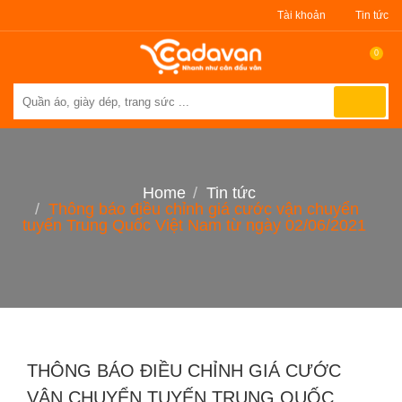
Tài khoản
Tin tức
0
Home
Tin tức
Thông báo điều chỉnh giá cước vận chuyển
tuyến Trung Quốc Việt Nam từ ngày 02/06/2021
THÔNG BÁO ĐIỀU CHỈNH GIÁ CƯỚC
VẬN CHUYỂN TUYẾN TRUNG QUỐC