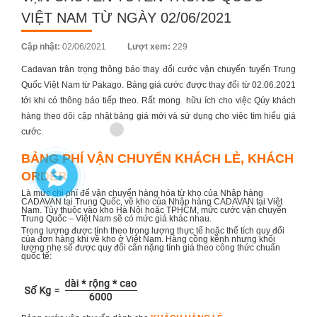
VIỆT NAM TỪ NGÀY 02/06/2021
Posted
Cập nhật:
02/06/2021
Lượt xem:
229
on
Cadavan trân trọng thông báo thay đổi cước vận chuyến tuyến Trung
Quốc Việt Nam từ Pakago. Bảng giá cước được thay đổi từ 02.06.2021
tới khi có thông báo tiếp theo. Rất mong hữu ích cho việc Qúy khách
hàng theo dõi cập nhật bảng giá mới và sử dụng cho việc tìm hiểu giá
cước.
BẢNG PHÍ VẬN CHUYỂN KHÁCH LẺ, KHÁCH
ORDER
Là mức chi phí để vận chuyển hàng hóa từ kho của Nhập hàng
CADAVAN tại Trung Quốc, về kho của Nhập hàng CADAVAN tại Việt
Nam. Tùy thuộc vào kho Hà Nội hoặc TPHCM, mức cước vận chuyển
Trung Quốc – Việt Nam sẽ có mức giá khác nhau.
Trọng lượng được tính theo trọng lượng thực tế hoặc thể tích quy đổi
của đơn hàng khi về kho ở Việt Nam. Hàng cồng kềnh nhưng khối
lượng nhẹ sẽ được quy đổi cân nặng tính giá theo công thức chuẩn
quốc tế: