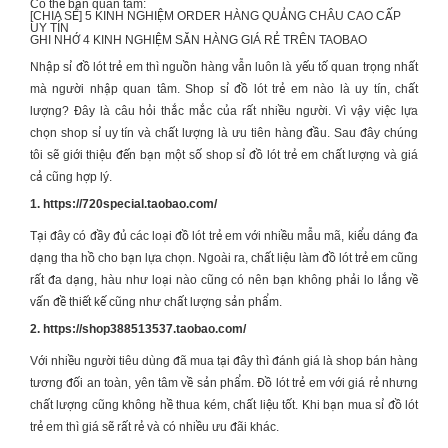
Có thể bạn quan tâm:
[CHIA SẺ] 5 KINH NGHIỆM
ORDER HÀNG QUẢNG CHÂU CAO CẤP
UY TÍN
GHI NHỚ 4 KINH NGHIỆM
SĂN HÀNG GIÁ RẺ TRÊN TAOBAO
Nhập sỉ
đồ lót trẻ em
thì nguồn hàng vẫn luôn là yếu tố quan trọng nhất
mà người nhập quan tâm. Shop sỉ đồ lót trẻ em nào là uy tín, chất
lượng? Đây là câu hỏi thắc mắc của rất nhiều người. Vì vậy việc lựa
chọn shop sỉ uy tín và chất lượng là ưu tiên hàng đầu. Sau đây chúng
tôi sẽ giới thiệu đến bạn một số shop sỉ
đồ lót trẻ em
chất lượng và giá
cả cũng hợp lý.
1. https://720special.taobao.com/
Tại đây có đầy đủ các loại
đồ lót trẻ em
với nhiều mẫu mã, kiểu dáng đa
dạng tha hồ cho bạn lựa chọn. Ngoài ra, chất liệu làm
đồ lót trẻ em
cũng
rất đa dạng, hàu như loại nào cũng có nên bạn không phải lo lắng về
vấn đề thiết kế cũng như chất lượng sản phẩm.
2. https://shop388513537.taobao.com/
Với nhiều người tiêu dùng đã mua tại đây thì đánh giá là shop bán hàng
tương đối an toàn, yên tâm về sản phẩm. Đồ lót trẻ em với giá rẻ nhưng
chất lượng cũng không hề thua kém, chất liệu tốt. Khi bạn mua sỉ
đồ lót
trẻ em
thì giá sẽ rất rẻ và có nhiều ưu đãi khác.