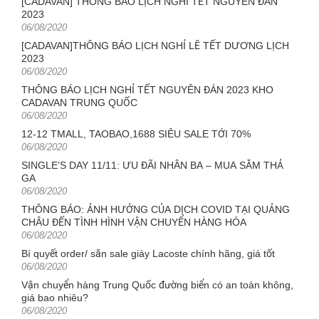
[CADAVAN] THÔNG BÁO LỊCH NGHỈ TẾT NGUYÊN ĐÁN
2023
Posted
06/08/2020
on
[CADAVAN]THÔNG BÁO LỊCH NGHỈ LỄ TẾT DƯƠNG LỊCH
2023
Posted
06/08/2020
on
THÔNG BÁO LỊCH NGHỈ TẾT NGUYÊN ĐÁN 2023 KHO
CADAVAN TRUNG QUỐC
Posted
06/08/2020
on
12-12 TMALL, TAOBAO,1688 SIÊU SALE TỚI 70%
Posted
06/08/2020
on
SINGLE’S DAY 11/11: ƯU ĐÃI NHÂN BA – MUA SẮM THẢ
GA
Posted
06/08/2020
on
THÔNG BÁO: ẢNH HƯỞNG CỦA DỊCH COVID TẠI QUẢNG
CHÂU ĐẾN TÌNH HÌNH VẬN CHUYỂN HÀNG HÓA
Posted
06/08/2020
on
Bí quyết order/ săn sale giày Lacoste chính hãng, giá tốt
Posted
06/08/2020
on
Vận chuyển hàng Trung Quốc đường biển có an toàn không,
giá bao nhiêu?
Posted
06/08/2020