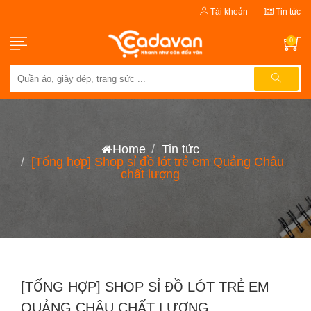
Tài khoản
Tin tức
0
Home
Tin tức
[Tổng hợp] Shop sỉ đồ lót trẻ em Quảng Châu
chất lượng
[TỔNG HỢP] SHOP SỈ ĐỒ LÓT TRẺ EM
QUẢNG CHÂU CHẤT LƯỢNG