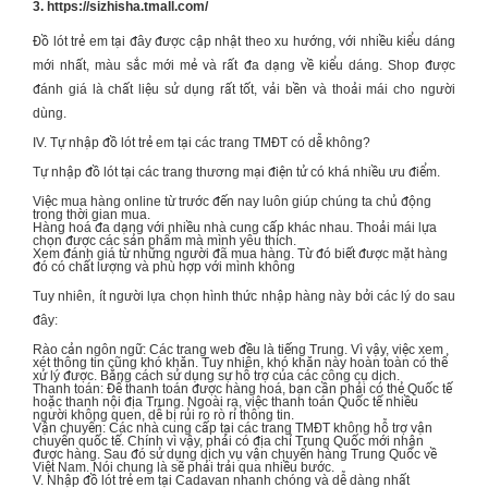
3. https://sizhisha.tmall.com/
Đồ lót trẻ em
tại đây được cập nhật theo xu hướng, với nhiều kiểu dáng
mới nhất, màu sắc mới mẻ và rất đa dạng về kiểu dáng. Shop được
đánh giá là chất liệu sử dụng rất tốt, vải bền và thoải mái cho người
dùng.
IV. Tự nhập đồ lót trẻ em tại các trang TMĐT có dễ không?
Tự nhập đồ lót tại các trang thương mại điện tử có khá nhiều ưu điểm.
Việc mua hàng online từ trước đến nay luôn giúp chúng ta chủ động
trong thời gian mua.
Hàng hoá đa dạng với nhiều nhà cung cấp khác nhau. Thoải mái lựa
chọn được các sản phẩm mà mình yêu thích.
Xem đánh giá từ những người đã mua hàng. Từ đó biết được mặt hàng
đó có chất lượng và phù hợp với mình không
Tuy nhiên, ít người lựa chọn hình thức nhập hàng này bởi các lý do sau
đây:
Rào cản ngôn ngữ: Các trang web đều là tiếng Trung. Vì vậy, việc xem
xét thông tin cũng khó khăn. Tuy nhiên, khó khăn này hoàn toàn có thể
xử lý được. Bằng cách sử dụng sự hỗ trợ của các công cụ dịch.
Thanh toán: Để thanh toán được hàng hoá, bạn cần phải có thẻ Quốc tế
hoặc thanh nội địa Trung. Ngoài ra, việc thanh toán Quốc tế nhiều
người không quen, dễ bị rủi ro rò rỉ thông tin.
Vận chuyển: Các nhà cung cấp tại các trang TMĐT không hỗ trợ vận
chuyển quốc tế. Chính vì vậy, phải có địa chỉ Trung Quốc mới nhận
được hàng. Sau đó sử dụng dịch vụ vận chuyển hàng Trung Quốc về
Việt Nam. Nói chung là sẽ phải trải qua nhiều bước.
V. Nhập đồ lót trẻ em tại Cadavan nhanh chóng và dễ dàng nhất