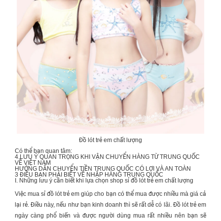
Đồ lót trẻ em chất lượng
Có thể bạn quan tâm:
4 LƯU Ý QUAN TRỌNG KHI
VẬN CHUYỂN HÀNG TỪ TRUNG QUỐC
VỀ VIỆT NAM
HƯỚNG DẪN
CHUYỂN TIỀN TRUNG QUỐC
CÓ LỢI VÀ AN TOÀN
3 ĐIỀU BẠN PHẢI BIẾT VỀ
NHẬP HÀNG TRUNG QUỐC
I. Những lưu ý cần biết khi lựa chọn shop sỉ đồ lót trẻ em chất lượng
Việc mua sỉ
đồ lót trẻ em
giúp cho bạn có thể mua được nhiều mà giá cả
lại rẻ. Điều này, nếu như bạn kinh doanh thì sẽ rất dễ có lãi.
Đồ lót trẻ em
ngày càng phổ biến và được người dùng mua rất nhiều nên bạn sẽ