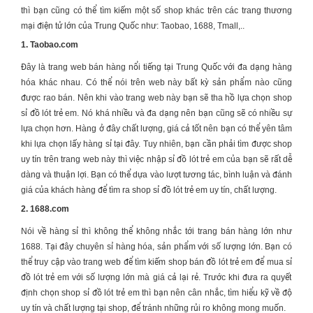
thì bạn cũng có thể tìm kiếm một số shop khác trên các trang thương
mại điện tử lớn của Trung Quốc như: Taobao, 1688, Tmall,..
1. Taobao.com
Đây là trang web bán hàng nổi tiếng tại Trung Quốc với đa dạng hàng
hóa khác nhau. Có thể nói trên web này bất kỳ sản phẩm nào cũng
được rao bán. Nên khi vào trang web này bạn sẽ tha hồ lựa chọn shop
sỉ
đồ lót trẻ em.
Nó khá nhiều và đa dạng nên bạn cũng sẽ có nhiều sự
lựa chọn hơn. Hàng ở đây chất lượng, giá cả tốt nên bạn có thể yên tâm
khi lựa chọn lấy hàng sỉ tại đây. Tuy nhiên, bạn cần phải tìm được shop
uy tín trên trang web này thì việc nhập sỉ
đồ lót trẻ em
của bạn sẽ rất dễ
dàng và thuận lợi. Bạn có thể dựa vào lượt tương tác, bình luận và đánh
giá của khách hàng để tìm ra shop sỉ
đồ lót trẻ em
uy tín, chất lượng.
2. 1688.com
Nói về hàng sỉ thì không thể không nhắc tới trang bán hàng lớn như
1688. Tại đây chuyên sỉ hàng hóa, sản phẩm với số lượng lớn. Bạn có
thể truy cập vào trang web để tìm kiếm shop bán
đồ lót trẻ em
để mua sỉ
đồ lót trẻ em
với số lượng lớn mà giá cả lại rẻ. Trước khi đưa ra quyết
định chọn shop sỉ
đồ lót trẻ em
thì bạn nên cân nhắc, tìm hiểu kỹ về độ
uy tín và chất lượng tại shop, để tránh những rủi ro không mong muốn.