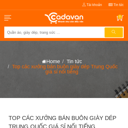
Tài khoản
Tin tức
0
Home
Tin tức
Top các xưởng bán buôn giày dép Trung Quốc
giá sỉ nổi tiếng
TOP CÁC XƯỞNG BÁN BUÔN GIÀY DÉP
TRUNG QUỐC GIÁ SỈ NỔI TIẾNG