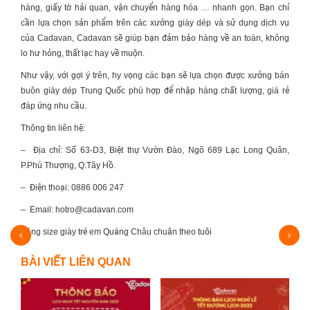
hàng, giấy tờ hải quan, vận chuyển hàng hóa … nhanh gọn. Bạn chỉ
cần lựa chọn sản phẩm trên các xưởng giày dép và sử dụng dịch vụ
của Cadavan, Cadavan sẽ giúp bạn đảm bảo hàng về an toàn, không
lo hư hỏng, thất lạc hay về muộn.
Như vậy, với gợi ý trên, hy vọng các bạn sẽ lựa chọn được
xưởng bán
buôn giày dép Trung Quốc
phù hợp để nhập hàng chất lượng, giá rẻ
đáp ứng nhu cầu.
Thông tin liên hệ:
–
Địa chỉ: Số 63-D3, Biệt thự Vườn Đào, Ngõ 689 Lạc Long Quân,
P.Phú Thượng, Q.Tây Hồ.
–
Điện thoại: 0886 006 247
–
Email:
hotro@cadavan.com
Bảng size giày trẻ em Quảng Châu chuẩn theo tuổi
Nguồn
BÀI VIẾT LIÊN QUAN