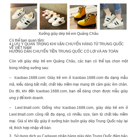
Xưởng giày dép trẻ em Quảng Châu
Có thể bạn quan tâm:
4 LƯU Ý QUAN TRỌNG KHI
VẬN CHUYỂN HÀNG TỪ TRUNG QUỐC
VỀ VIỆT NAM
HƯỚNG DẪN
CHUYỂN TIỀN TRUNG QUỐC
CÓ LỢI VÀ AN TOÀN
Còn với giày dép trẻ em Quảng Châu, các bạn có thể lựa chọn một
trong những xưởng sau:
–
Icaobao.1688.com: Giày trẻ em ở Icaobao.1688.com đa dạng mẫu
mã, kiểu dáng bắt mắt, chất liệu mềm mại mang tới cảm giác êm chân.
Do đó, khi đến Icaobao.1688.com, bạn dễ dàng chọn được mẫu giày
ưng ý để kinh doanh.
–
Lwxl.tmall.com: Giống như Icaobao.1688.com, giày dép trẻ em ở
Lwxl.tmall.com cũng rất đa dạng, có nhiều size, làm từ chất liệu mềm
mại. Giá sỉ khi lấy giày ở xưởng bán buôn giày dép Trung Quốc này lại
rẻ, thích hợp nhập về bán.
3.
Sử dụng dịch vụ Cadavan nhập hàng giày dép Trung Quốc đảm bảo