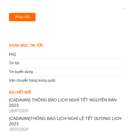
DANH MỤC TIN TỨC
FAQ
Tin tức
Tin tuyển dụng
Vận chuyển hàng trung quốc
BÀI VIẾT MỚI
[CADAVAN] THÔNG BÁO LỊCH NGHỈ TẾT NGUYÊN ĐÁN
2023
Posted
18/07/2020
on
[CADAVAN]THÔNG BÁO LỊCH NGHỈ LỄ TẾT DƯƠNG LỊCH
2023
Posted
18/07/2020
on