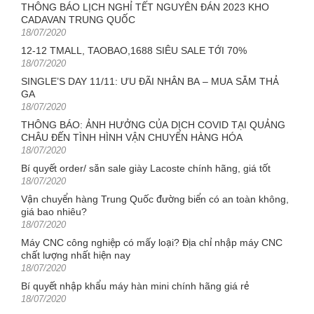
THÔNG BÁO LỊCH NGHỈ TẾT NGUYÊN ĐÁN 2023 KHO
CADAVAN TRUNG QUỐC
Posted
18/07/2020
on
12-12 TMALL, TAOBAO,1688 SIÊU SALE TỚI 70%
Posted
18/07/2020
on
SINGLE’S DAY 11/11: ƯU ĐÃI NHÂN BA – MUA SẮM THẢ
GA
Posted
18/07/2020
on
THÔNG BÁO: ẢNH HƯỞNG CỦA DỊCH COVID TẠI QUẢNG
CHÂU ĐẾN TÌNH HÌNH VẬN CHUYỂN HÀNG HÓA
Posted
18/07/2020
on
Bí quyết order/ săn sale giày Lacoste chính hãng, giá tốt
Posted
18/07/2020
on
Vận chuyển hàng Trung Quốc đường biển có an toàn không,
giá bao nhiêu?
Posted
18/07/2020
on
Máy CNC công nghiệp có mấy loại? Địa chỉ nhập máy CNC
chất lượng nhất hiện nay
Posted
18/07/2020
on
Bí quyết nhập khẩu máy hàn mini chính hãng giá rẻ
Posted
18/07/2020
on