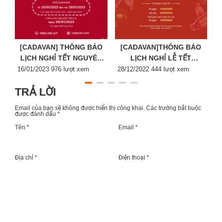
[CADAVAN] THÔNG BÁO
[CADAVAN]THÔNG BÁO
LỊCH NGHỈ TẾT NGUYÊN
LỊCH NGHỈ LỄ TẾT
Posted
ĐÁN 2023
Posted
DƯƠNG LỊCH 2023
P
16/01/2023
976 lượt xem
28/12/2022
444 lượt xem
2
on
on
o
TRẢ LỜI
Email của bạn sẽ không được hiển thị công khai.
Các trường bắt buộc
được đánh dấu
*
Tên *
Email *
Địa chỉ *
Điện thoại *