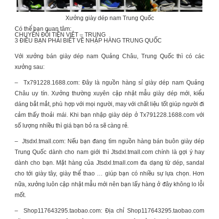
Xưởng giày dép nam Trung Quốc
Có thể bạn quan tâm:
CHUYỂN ĐỔI TIỀN VIỆT – TRUNG
3 ĐIỀU BẠN PHẢI BIẾT VỀ
NHẬP HÀNG TRUNG QUỐC
Với
xưởng bán giày dép nam Quảng Châu
, Trung Quốc thì có các
xưởng sau:
–
Tx791228.1688.com: Đây là nguồn hàng sỉ giày dép nam Quảng
Châu uy tín. Xưởng thường xuyên cập nhật mẫu giày dép mới, kiểu
dáng bắt mắt, phù hợp với mọi người, may với chất liệu tốt giúp người đi
cảm thấy thoải mái. Khi bạn nhập giày dép ở Tx791228.1688.com với
số lượng nhiều thì giá bạn bỏ ra sẽ càng rẻ.
–
Jtsdxl.tmall.com: Nếu bạn đang tìm nguồn hàng bán buôn giày dép
Trung Quốc dành cho nam giới thì Jtsdxl.tmall.com chính là gợi ý hay
dành cho bạn. Mặt hàng của Jtsdxl.tmall.com đa dạng từ dép, sandal
cho tới giày tây, giày thể thao … giúp bạn có nhiều sự lựa chọn. Hơn
nữa, xưởng luôn cập nhật mẫu mới nên bạn lấy hàng ở đây không lo lỗi
mốt.
–
Shop117643295.taobao.com: Địa chỉ Shop117643295.taobao.com