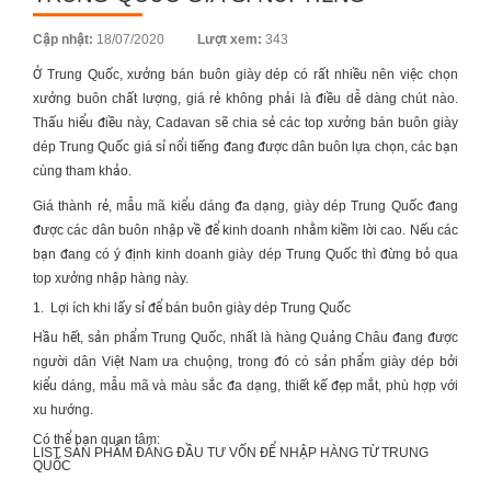
Posted
Cập nhật:
18/07/2020
Lượt xem:
343
on
Ở Trung Quốc, xưởng bán buôn giày dép có rất nhiều nên việc chọn
xưởng buôn chất lượng, giá rẻ không phải là điều dễ dàng chút nào.
Thấu hiểu điều này, Cadavan sẽ chia sẻ các
top xưởng bán buôn giày
dép Trung Quốc
giá sỉ nổi tiếng đang được dân buôn lựa chọn, các bạn
cùng tham khảo.
Giá thành rẻ, mẫu mã kiểu dáng đa dạng, giày dép Trung Quốc đang
được các dân buôn nhập về để kinh doanh nhằm kiềm lời cao. Nếu các
bạn đang có ý định kinh doanh giày dép Trung Quốc thì đừng bỏ qua
top xưởng nhập hàng này.
1.
Lợi ích khi lấy sỉ để bán buôn giày dép Trung Quốc
Hầu hết, sản phẩm Trung Quốc, nhất là hàng Quảng Châu đang được
người dân Việt Nam ưa chuộng, trong đó có sản phẩm giày dép bởi
kiểu dáng, mẫu mã và màu sắc đa dạng, thiết kế đẹp mắt, phù hợp với
xu hướng.
Có thể bạn quan tâm:
LIST
SẢN PHẨM ĐÁNG ĐẦU TƯ VỐN ĐỂ NHẬP HÀNG TỪ TRUNG
QUỐC