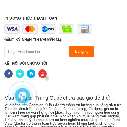
PHƯƠNG THỨC THANH TOÁN
ĐĂNG KÝ NHẬN TIN KHUYẾN MẠI
Đăng ký
KẾT NỐI VỚI CHÚNG TÔI
LIÊN HỆ NGAY
Mua hàng tại Trung Quốc chưa bao giờ dễ thế!
Mua hàng trên Cadavan từ lâu đã trở thành xu hướng của hàng triệu tín
Sh
ên
đồ mua sắm trên thế giới bởi hàng hóa chất lượng, đa dạng, giá cả lại
kh
h
rẻ hơn nhiều so với những nơi khác. Tuy nhiên, nhiều người tiêu dùng
cá
Việt Nam đang gặp phải rất nhiều khó khăn khi mua hàng trên Taobao,
từ
i
Tmall vì nhiều lý do như chưa có kinh nghiệm mua hàng, không có thẻ
hà
ng
Visa, Master để thanh toán trực tuyến hoặc không biết cách chuyển
cậ