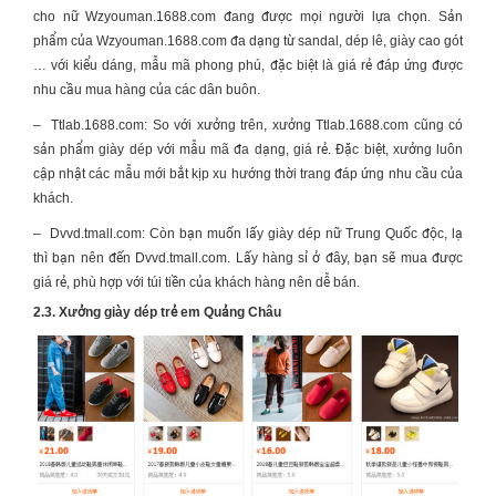
cho nữ Wzyouman.1688.com đang được mọi người lựa chọn. Sản
phẩm của Wzyouman.1688.com đa dạng từ sandal, dép lê, giày cao gót
… với kiểu dáng, mẫu mã phong phú, đặc biệt là giá rẻ đáp ứng được
nhu cầu mua hàng của các dân buôn.
–
Ttlab.1688.com: So với xưởng trên, xưởng Ttlab.1688.com cũng có
sản phẩm giày dép với mẫu mã đa dạng, giá rẻ. Đặc biệt, xưởng luôn
cập nhật các mẫu mới bắt kịp xu hướng thời trang đáp ứng nhu cầu của
khách.
–
Dvvd.tmall.com: Còn bạn muốn lấy giày dép nữ Trung Quốc độc, lạ
thì bạn nên đến Dvvd.tmall.com. Lấy hàng sỉ ở đây, bạn sẽ mua được
giá rẻ, phù hợp với túi tiền của khách hàng nên dễ bán.
2.3.
Xưởng giày dép trẻ em Quảng Châu