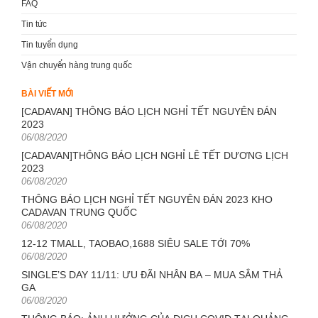
FAQ
Tin tức
Tin tuyển dụng
Vận chuyển hàng trung quốc
BÀI VIẾT MỚI
[CADAVAN] THÔNG BÁO LỊCH NGHỈ TẾT NGUYÊN ĐÁN
2023
Posted
06/08/2020
on
[CADAVAN]THÔNG BÁO LỊCH NGHỈ LỄ TẾT DƯƠNG LỊCH
2023
Posted
06/08/2020
on
THÔNG BÁO LỊCH NGHỈ TẾT NGUYÊN ĐÁN 2023 KHO
CADAVAN TRUNG QUỐC
Posted
06/08/2020
on
12-12 TMALL, TAOBAO,1688 SIÊU SALE TỚI 70%
Posted
06/08/2020
on
SINGLE’S DAY 11/11: ƯU ĐÃI NHÂN BA – MUA SẮM THẢ
GA
Posted
06/08/2020
on