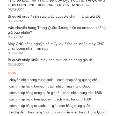
THÔNG BÁO: ẢNH HƯỞNG CỦA DỊCH COVID TẠI QUẢNG
CHÂU ĐẾN TÌNH HÌNH VẬN CHUYỂN HÀNG HÓA
Posted
06/08/2020
on
Bí quyết order/ săn sale giày Lacoste chính hãng, giá tốt
Posted
06/08/2020
on
Vận chuyển hàng Trung Quốc đường biển có an toàn không,
giá bao nhiêu?
Posted
06/08/2020
on
Máy CNC công nghiệp có mấy loại? Địa chỉ nhập máy CNC
chất lượng nhất hiện nay
Posted
06/08/2020
on
Bí quyết nhập khẩu máy hàn mini chính hãng giá rẻ
Posted
06/08/2020
on
TAGS
chuyên nhập hàng trung quốc
cách nhập hàng quảng châu
cách nhập hàng taobao
cách nhập hàng Trung Quốc
cách nhập hàng trung quốc giá rẻ
cách nhập hàng trên 1688
cách nhập hàng trên taobao
cách nhập hàng từ 1688
cách nhập hàng từ taobao
giá order hàng trung quốc
hướng dẫn nhập hàng 1688
hướng dẫn nhập hàng Trung Quốc