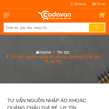
Tài khoản
Tin tức
0
Home
Tin tức
Tư vấn nguồn nhập áo khoác Quảng Châu giá
rẻ, uy tín
TƯ VẤN NGUỒN NHẬP ÁO KHOÁC
QUẢNG CHÂU GIÁ RẺ, UY TÍN