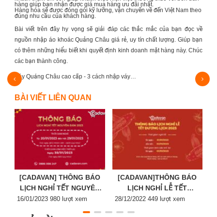
hàng giúp bạn nhận được giá mua hàng ưu đãi nhất.
Hàng hóa sẽ được đóng gói kỹ lưỡng, vận chuyển về đến Việt Nam theo
đúng nhu cầu của khách hàng.
Bài viết trên đây hy vọng sẽ giải đáp các thắc mắc của bạn đọc về
nguồn nhập
áo khoác Quảng Châu
giá rẻ, uy tín chất lượng. Giúp bạn
có thêm những hiểu biết khi quyết định kinh doanh mặt hàng này. Chúc
các bạn thành công.
3+ Nguồn hàng giày thể thao Trung Quốc giá sỉ,…
BÀI VIẾT LIÊN QUAN
[CADAVAN] THÔNG BÁO
[CADAVAN]THÔNG BÁO
LỊCH NGHỈ TẾT NGUYÊN
LỊCH NGHỈ LỄ TẾT
Posted
ĐÁN 2023
Posted
DƯƠNG LỊCH 2023
P
16/01/2023
980 lượt xem
28/12/2022
449 lượt xem
2
on
on
o