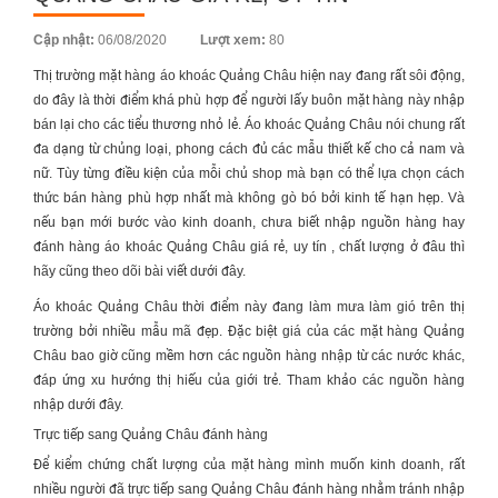
Posted
Cập nhật:
06/08/2020
Lượt xem:
80
on
Thị trường mặt hàng
áo khoác Quảng Châu
hiện nay đang rất sôi động,
do đây là thời điểm khá phù hợp để người lấy buôn mặt hàng này nhập
bán lại cho các tiểu thương nhỏ lẻ.
Áo khoác Quảng Châu
nói chung rất
đa dạng từ chủng loại, phong cách đủ các mẫu thiết kế cho cả nam và
nữ. Tùy từng điều kiện của mỗi chủ shop mà bạn có thể lựa chọn cách
thức bán hàng phù hợp nhất mà không gò bó bởi kinh tế hạn hẹp. Và
nếu bạn mới bước vào kinh doanh, chưa biết nhập nguồn hàng hay
đánh hàng
áo khoác Quảng Châu
giá rẻ, uy tín , chất lượng ở đâu thì
hãy cũng theo dõi bài viết dưới đây.
Áo khoác Quảng Châu
thời điểm này đang làm mưa làm gió trên thị
trường bởi nhiều mẫu mã đẹp. Đặc biệt giá của các mặt hàng Quảng
Châu bao giờ cũng mềm hơn các nguồn hàng nhập từ các nước khác,
đáp ứng xu hướng thị hiếu của giới trẻ. Tham khảo các nguồn hàng
nhập dưới đây.
Trực tiếp sang Quảng Châu đánh hàng
Để kiểm chứng chất lượng của mặt hàng mình muốn kinh doanh, rất
nhiều người đã trực tiếp sang Quảng Châu đánh hàng nhằm tránh nhập