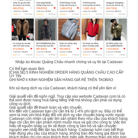
Nhập áo khoác Quảng Châu nhanh chóng và uy tín tại Cadavan
Có thể bạn quan tâm:
[CHIA SẺ] 5 KINH NGHIỆM
ORDER HÀNG QUẢNG CHÂU CAO CẤP
UY TÍN
GHI NHỚ 4 KINH NGHIỆM
SĂN HÀNG GIÁ RẺ TRÊN TAOBAO
Khi sử dụng dịch vụ của Cadavan, khách hàng có thể yên tâm vì:
Giải quyết vấn đề ngôn ngữ. Truy cập vào website
Cadavan.com
là có
thể xem được hàng hoá bằng tiếng Việt mà không cần phải sử dụng
công cụ dịch
Giải quyết vấn đề thanh toán và vận chuyển.
Khi đến với Cadavan bạn chỉ cần trả từ 1-4% phí dịch vụ. Đây có thể
xem là mức phí khá thấp đối với dịch vụ vận chuyển hàng nước ngoài.
Cadavan còn nhận cả việc tìm sản phẩm theo nhu cầu của khách hàng.
Bạn chỉ cần tìm sản phẩm mình muốn mua và gửi cho công ty. Việc tìm
hiểu về nguồn nhập uy tín sẽ được công ty làm hộ và vận chuyển
nguyên vẹn nhất đến tận tay khách hàng. Cadavan luôn cam kết thực
hiện đúng yêu cầu của khách hàng, không tráo đổi hàng giả đánh lừa
khách thậm chí còn giúp khách thực hiện việc thương thảo với bên bán