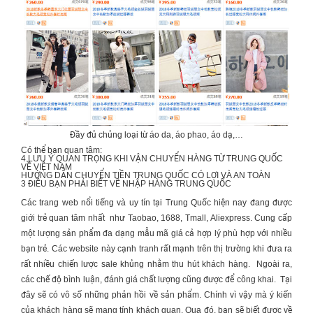
Đầy đủ chủng loại từ áo da, áo phao, áo dạ,…
Có thể bạn quan tâm:
4 LƯU Ý QUAN TRỌNG KHI
VẬN CHUYỂN HÀNG TỪ TRUNG QUỐC
VỀ VIỆT NAM
HƯỚNG DẪN
CHUYỂN TIỀN TRUNG QUỐC
CÓ LỢI VÀ AN TOÀN
3 ĐIỀU BẠN PHẢI BIẾT VỀ
NHẬP HÀNG TRUNG QUỐC
Các trang web nổi tiếng và uy tín tại Trung Quốc hiện nay đang được
giới trẻ quan tâm nhất như Taobao, 1688, Tmall, Aliexpress. Cung cấp
một lượng sản phẩm đa dạng mẫu mã giá cả hợp lý phù hợp với nhiều
bạn trẻ. Các website này cạnh tranh rất mạnh trên thị trường khi đưa ra
rất nhiều chiến lược sale khủng nhằm thu hút khách hàng. Ngoài ra,
các chế độ bình luận, đánh giá chất lượng cũng được để công khai. Tại
đây sẽ có vô số những phản hồi về sản phẩm. Chính vì vậy mà ý kiến
của khách hàng sẽ mang tính khách quan. Qua đó, bạn sẽ biết được về