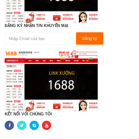
ĐĂNG KÝ NHẬN TIN KHUYẾN MẠI
Đăng ký
KẾT NỐI VỚI CHÚNG TÔI