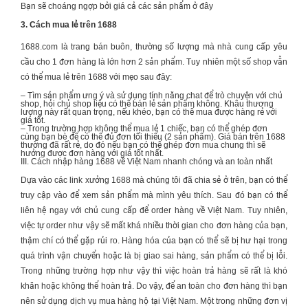
Bạn sẽ choáng ngợp bởi giá cả các sản phẩm ở đây
3. Cách mua lẻ trên 1688
1688.com là trang bán buôn, thường số lượng mà nhà cung cấp yêu
cầu cho 1 đơn hàng là lớn hơn 2 sản phẩm. Tuy nhiên một số shop vẫn
có thể mua lẻ trên 1688 với mẹo sau đây:
– Tìm sản phẩm ưng ý và sử dụng tính năng chat để trò chuyện với chủ
shop, hỏi chủ shop liệu có thể bán lẻ sản phẩm không. Khâu thương
lượng này rất quan trọng, nếu khéo, bạn có thể mua được hàng rẻ với
giá tốt.
– Trong trường hợp không thể mua lẻ 1 chiếc, bạn có thể ghép đơn
cùng bạn bè để có thể đủ đơn tối thiểu (2 sản phẩm). Giá bán trên 1688
thường đã rất rẻ, do đó nếu bạn có thể ghép đơn mua chung thì sẽ
hưởng được đơn hàng với giá tốt nhất.
III. Cách nhập hàng 1688 về Việt Nam nhanh chóng và an toàn nhất
Dựa vào các
link xưởng 1688
mà chúng tôi đã chia sẻ ở trên, bạn có thể
truy cập vào để xem sản phẩm mà mình yêu thích. Sau đó bạn có thể
liên hệ ngay với chủ cung cấp để order hàng về Việt Nam. Tuy nhiên,
việc tự order như vậy sẽ mất khá nhiều thời gian cho đơn hàng của bạn,
thậm chí có thể gặp rủi ro. Hàng hóa của bạn có thể sẽ bị hư hại trong
quá trình vận chuyển hoặc là bị giao sai hàng, sản phẩm có thể bị lỗi.
Trong những trường hợp như vậy thì việc hoàn trả hàng sẽ rất là khó
khăn hoặc không thể hoàn trả. Do vậy, để an toàn cho đơn hàng thì bạn
nên sử dụng dịch vụ mua hàng hộ tại Việt Nam. Một trong những đơn vị