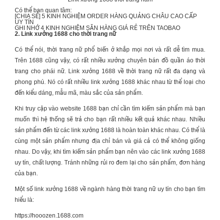
Có thể bạn quan tâm:
[CHIA SẺ] 5 KINH NGHIỆM
ORDER HÀNG QUẢNG CHÂU CAO CẤP
UY TÍN
GHI NHỚ 4 KINH NGHIỆM
SĂN HÀNG GIÁ RẺ TRÊN TAOBAO
2. Link xưởng 1688 cho thời trang nữ
Có thể nói, thời trang nữ phổ biến ở khắp mọi nơi và rất dễ tìm mua.
Trên 1688 cũng vậy, có rất nhiều xưởng chuyên bán đồ quần áo thời
trang cho phái nữ.
Link xưởng 1688
về thời trang nữ rất đa dạng và
phong phú. Nó có rất nhiều
link xưởng 1688
khác nhau từ thể loại cho
đến kiểu dáng, mẫu mã, màu sắc của sản phẩm.
Khi truy cập vào website 1688 bạn chỉ cần tìm kiếm sản phẩm mà bạn
muốn thì hệ thống sẽ trả cho bạn rất nhiều kết quả khác nhau. Nhiều
sản phẩm đến từ các
link xưởng 1688
là hoàn toàn khác nhau. Có thể là
cùng một sản phẩm nhưng địa chỉ bán và giá cả có thể không giống
nhau. Do vậy, khi tìm kiếm sản phẩm bạn nên vào các
link xưởng 1688
uy tín, chất lượng. Tránh những rủi ro đem lại cho sản phẩm, đơn hàng
của bạn.
Một số
link xưởng 1688
về ngành hàng thời trang nữ uy tín cho bạn tìm
hiểu là:
https://hooozen.1688.com