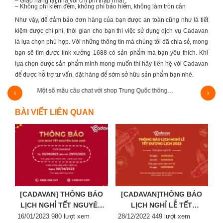
– Giao hàng tại nhà với chi phí thấp nhất
– Không phí kiểm đếm, không phí bảo hiểm, không làm tròn cân
Như vậy, để đảm bảo đơn hàng của bạn được an toàn cũng như là tiết
kiệm được chi phí, thời gian cho bạn thì việc sử dụng dịch vụ Cadavan
là lựa chọn phù hợp. Với những thông tin mà chúng tôi đã chia sẻ, mong
bạn sẽ tìm được
link xưởng 1688
có sản phẩm mà bạn yêu thích. Khi
lựa chọn được sản phẩm mình mong muốn thì hãy liên hệ với Cadavan
để được hỗ trợ tư vấn, đặt hàng để sớm sở hữu sản phẩm bạn nhé.
Một số mẫu câu chat với shop Trung Quốc thông…
Tổng 
BÀI VIẾT LIÊN QUAN
[CADAVAN] THÔNG BÁO
[CADAVAN]THÔNG BÁO
LỊCH NGHỈ TẾT NGUYÊN
LỊCH NGHỈ LỄ TẾT
Posted
ĐÁN 2023
Posted
DƯƠNG LỊCH 2023
P
16/01/2023
980 lượt xem
28/12/2022
449 lượt xem
2
on
on
o