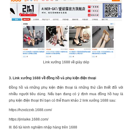
Link xưởng 1688 về giày dép
3. Link xưởng 1688 về đồng hồ và phụ kiện điện thoại
Đồng hồ và những phụ kiện điện thoại là những thứ cần thiết đối với
nhiều người tiêu dùng. Nếu bạn đang có ý định mua đồng hồ hay là
phụ kiện điện thoại thì bạn có thể tham khảo 2
link xưởng 1688
sau:
https://hzxdzzxb.1688.com/
https://jinlaike.1688.com/
III. Bỏ túi kinh nghiệm nhập hàng trên 1688