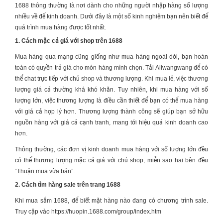
1688 thông thường là nơi dành cho những người nhập hàng số lượng
nhiều về để kinh doanh. Dưới đây là một số kinh nghiệm bạn nên biết để
quá trình mua hàng được tốt nhất.
1. Cách mặc cả giá với shop trên 1688
Mua hàng qua mạng cũng giống như mua hàng ngoài đời, bạn hoàn
toàn có quyền trả giá cho món hàng mình chọn. Tải Aliwangwang để có
thể chat trực tiếp với chủ shop và thương lượng. Khi mua lẻ, việc thương
lượng giá cả thường khá khó khăn. Tuy nhiên, khi mua hàng với số
lượng lớn, việc thương lượng là điều cần thiết để bạn có thể mua hàng
với giá cả hợp lý hơn. Thương lượng thành công sẽ giúp bạn sở hữu
nguồn hàng với giá cả cạnh tranh, mang tới hiệu quả kinh doanh cao
hơn.
Thông thường, các đơn vị kinh doanh mua hàng với số lượng lớn đều
có thể thương lượng mặc cả giá với chủ shop, miễn sao hai bên đều
“Thuận mua vừa bán”.
2. Cách tìm hàng sale trên trang 1688
Khi mua sắm 1688, để biết mặt hàng nào đang có chương trình sale.
Truy cập vào
https://huopin.1688.com/group/index.htm