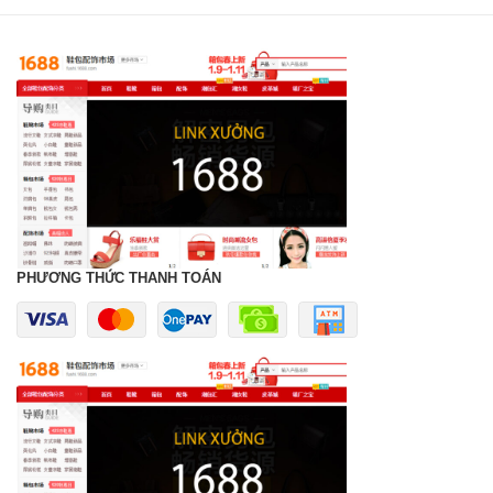
PHƯƠNG THỨC THANH TOÁN