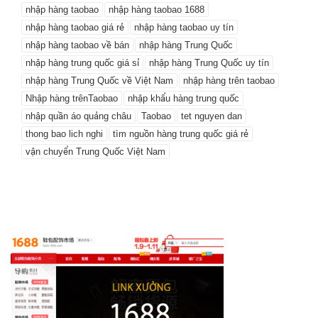
nhập hàng taobao
nhập hàng taobao 1688
nhập hàng taobao giá rẻ
nhập hàng taobao uy tín
nhập hàng taobao về bán
nhập hàng Trung Quốc
nhập hàng trung quốc giá sỉ
nhập hàng Trung Quốc uy tín
nhập hàng Trung Quốc về Việt Nam
nhập hàng trên taobao
Nhập hàng trênTaobao
nhập khẩu hàng trung quốc
nhập quần áo quảng châu
Taobao
tet nguyen dan
thong bao lich nghi
tìm nguồn hàng trung quốc giá rẻ
vận chuyển Trung Quốc Việt Nam