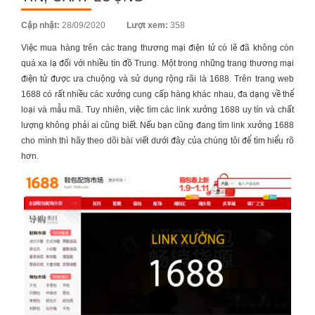
Posted
Cập nhật:
28/09/2020
Lượt xem:
358
on
Việc mua hàng trên các trang thương mại điện tử có lẽ đã không còn
quá xa lạ đối với nhiều tín đồ Trung. Một trong những trang thương mại
điện tử được ưa chuộng và sử dụng rộng rãi là 1688. Trên trang web
1688 có rất nhiều các xưởng cung cấp hàng khác nhau, đa dạng về thể
loại và mẫu mã. Tuy nhiên, việc tìm các
link xưởng 1688
uy tín và chất
lượng không phải ai cũng biết. Nếu bạn cũng đang tìm
link xưởng 1688
cho mình thì hãy theo dõi bài viết dưới đây của chúng tôi để tìm hiểu rõ
hơn.