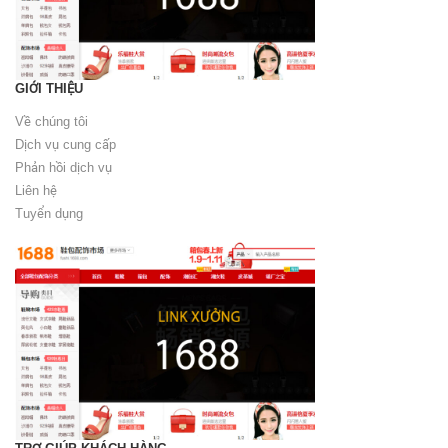
GIỚI THIỆU
Về chúng tôi
Dịch vụ cung cấp
Phản hồi dịch vụ
Liên hệ
Tuyển dụng