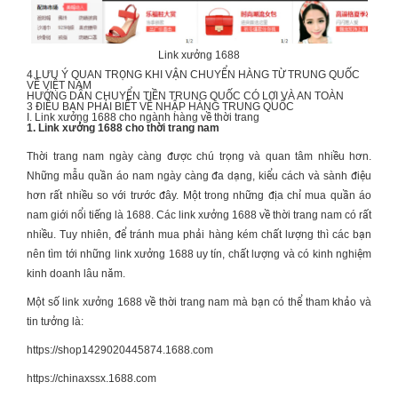
Link xưởng 1688
4 LƯU Ý QUAN TRỌNG KHI
VẬN CHUYỂN HÀNG TỪ TRUNG QUỐC
VỀ VIỆT NAM
HƯỚNG DẪN
CHUYỂN TIỀN TRUNG QUỐC
CÓ LỢI VÀ AN TOÀN
3 ĐIỀU BẠN PHẢI BIẾT VỀ
NHẬP HÀNG TRUNG QUỐC
I. Link xưởng 1688 cho ngành hàng về thời trang
1. Link xưởng 1688 cho thời trang nam
Thời trang nam ngày càng được chú trọng và quan tâm nhiều hơn.
Những mẫu quần áo nam ngày càng đa dạng, kiểu cách và sành điệu
hơn rất nhiều so với trước đây. Một trong những địa chỉ mua quần áo
nam giới nổi tiếng là 1688. Các
link xưởng 1688
về thời trang nam có rất
nhiều. Tuy nhiên, để tránh mua phải hàng kém chất lượng thì các bạn
nên tìm tới những
link xưởng 1688
uy tín, chất lượng và có kinh nghiệm
kinh doanh lâu năm.
Một số
link xưởng 1688
về thời trang nam mà bạn có thể tham khảo và
tin tưởng là:
https://shop1429020445874.1688.com
https://chinaxssx.1688.com