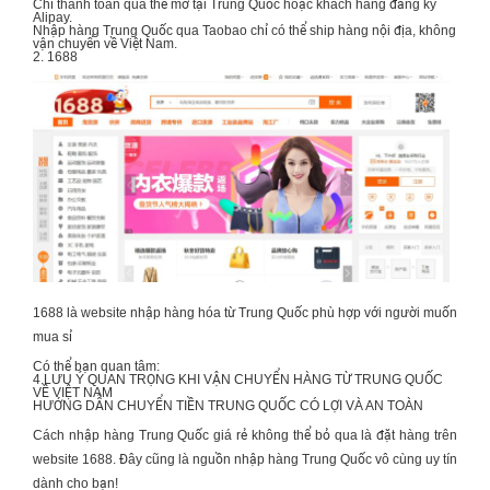
Chỉ thanh toán qua thẻ mở tại Trung Quốc hoặc khách hàng đăng ký
Alipay.
Nhập hàng Trung Quốc
qua Taobao chỉ có thể ship hàng nội địa, không
vận chuyển về Việt Nam.
2. 1688
1688 là website nhập hàng hóa từ Trung Quốc phù hợp với người muốn
mua sỉ
Có thể bạn quan tâm:
4 LƯU Ý QUAN TRỌNG KHI
VẬN CHUYỂN HÀNG TỪ TRUNG QUỐC
VỀ VIỆT NAM
HƯỚNG DẪN
CHUYỂN TIỀN TRUNG QUỐC
CÓ LỢI VÀ AN TOÀN
Cách nhập hàng Trung Quốc giá rẻ
không thể bỏ qua là đặt hàng trên
website 1688. Đây cũng là nguồn
nhập hàng Trung Quốc
vô cùng uy tín
dành cho bạn!