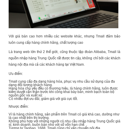
Với giá bán cao hơn nhiều các website khác, nhưng Tmall đảm bảo
luôn cung cấp hàng chính hãng, chất lượng cao
Là trang web lớn thứ 2 thế giới, cũng thuộc tập đoàn Alibaba, Tmall là
nguồn
nhập hàng Trung Quốc
rất được tin cậy, không chỉ bởi các khách
hàng nội địa mà cả các khách hàng tại Việt Nam.
Ưu điểm:
Tmall cung cấp đa dạng hàng hóa, phục vụ nhu cầu sử dụng của đa
dạng đối tượng khách hàng.
Hàng hóa chủ yếu đều có thương hiệu, là hàng chính hãng, luôn được
kiểm duyệt cẩn thận trước khi công khai bày bán, minh bạch toàn bộ
nguồn gốc và xuất xứ.
Có nhiều đợt ưu đãi, giảm giá với giá cực tốt.
Nhược điểm:
Vì là hàng chính hãng, sản phẩm trên Tmall có giá khá cao, dường như
là cao nhất trên thị trường.
Không phù hợp với những người có nhu cầu
nhập hàng Trung Quốc giá
sỉ
, kinh doanh, buôn bán nhỏ với số vốn hạn chế.
Tương tự Taobao, 1688, Tmall cũng chỉ vận chuyển nội địa.