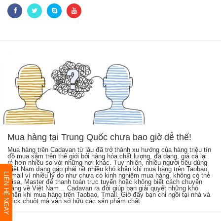
Mua hàng tại Trung Quốc chưa bao giờ dễ thế!
Mua hàng trên Cadavan từ lâu đã trở thành xu hướng của hàng triệu tín
Sh
ên
đồ mua sắm trên thế giới bởi hàng hóa chất lượng, đa dạng, giá cả lại
kh
h
rẻ hơn nhiều so với những nơi khác. Tuy nhiên, nhiều người tiêu dùng
cá
Việt Nam đang gặp phải rất nhiều khó khăn khi mua hàng trên Taobao,
từ
LIÊN HỆ NGAY
i
Tmall vì nhiều lý do như chưa có kinh nghiệm mua hàng, không có thẻ
hà
ng
Visa, Master để thanh toán trực tuyến hoặc không biết cách chuyển
cậ
hàng về Việt Nam… Cadavan ra đời giúp bạn giải quyết những khó
hà
khăn khi mua hàng trên Taobao, Tmall. Giờ đây bạn chỉ ngồi tại nhà và
mu
click chuột mà vẫn sở hữu các sản phẩm chất
Na