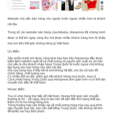
Website chủ yếu bán hàng cho người nước ngoài nhiều hơn là khách
nội địa
Trong số các website bán hàng của Alibaba, Aliexpress đã chứng minh
được vị thế khi ngày càng thu hút được nhiều khách hàng hơn từ khắp
mọi nơi trên thế giới, không riêng gì Việt Nam.
Ưu điểm:
Sản phẩm trước khi được công khai bày bán trên Aliexpress đều được
kiểm định nghiêm ngặt về cả chất lượng và nguồn gốc xuất xứ, do bán
chủ yếu là cho khách
nhập hàng Trung Quốc
từ nước ngoài chứ không
tập trung vào bán hàng cho dân nội địa.
Giá của hàng hóa ở đây rất rẻ chứ không hề đắt, cho dù chỉ bán đồ
chính hãng, chất lượng cao.
Có nhiều đợt ưu đãi, giảm giá nếu khách hàng mua buôn, mua sỉ.
Cách nhập hàng Trung Quốc
qua Aliexpress đơn giản hơn vì có thể vận
chuyển trực tiếp về Việt Nam.
Nhược điểm:
Tuy có ship hàng trực tiếp về Việt Nam, nhưng thời gian vận chuyển
thường từ 40 – 60 ngày, khá là dài nên dễ dẫn đến tình trạng thất lạc,
thậm chí là hư hỏng hàng hóa.
Trong trường hợp cần khiếu nại về chất lượng hàng hóa sau quá trình
vận chuyển quá dài, bạn cần biết tiếng Trung Quốc, nếu không rất khó
để khiếu nại hay đàm phán.