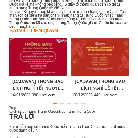
biết về Nhập hàng Trung Quốc
“5 không” khi muốn nhập hàng Trung
Quốc giá rẻ mà không biết tiếng?
5 giấy tờ thông quan cần có để tự
nhập hàng Trung Quốc về Việt Nam
Tin sau:
Bí quyết nhập khẩu máy hàn mini chính hãng giá rẻ
Cách đọc
mã vạch để kiểm tra sản phẩm nhập hàng từ Trung Quốc
Nhập hàng
Trung Quốc: Làm sao để lấy được hàng rẻ, bán lời?
Cách nhập hàng
Trung Quốc thu lãi cao
nhập hàng Trung Quốc giá rẻ: Chiêu trò của các
bên nhập hàng
BÀI VIẾT LIÊN QUAN
[CADAVAN] THÔNG BÁO
[CADAVAN]THÔNG BÁO
LỊCH NGHỈ TẾT NGUYÊN
LỊCH NGHỈ LỄ TẾT
Posted
ĐÁN 2023
Posted
DƯƠNG LỊCH 2023
P
16/01/2023
980 lượt xem
28/12/2022
449 lượt xem
2
on
on
o
Tags:
cách nhập hàng Trung Quốc
nhập hàng Trung Quốc
TRẢ LỜI
Email của bạn sẽ không được hiển thị công khai.
Các trường bắt buộc
được đánh dấu
*