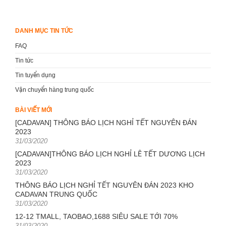
DANH MỤC TIN TỨC
FAQ
Tin tức
Tin tuyển dụng
Vận chuyển hàng trung quốc
BÀI VIẾT MỚI
[CADAVAN] THÔNG BÁO LỊCH NGHỈ TẾT NGUYÊN ĐÁN
2023
Posted
31/03/2020
on
[CADAVAN]THÔNG BÁO LỊCH NGHỈ LỄ TẾT DƯƠNG LỊCH
2023
Posted
31/03/2020
on
THÔNG BÁO LỊCH NGHỈ TẾT NGUYÊN ĐÁN 2023 KHO
CADAVAN TRUNG QUỐC
Posted
31/03/2020
on
12-12 TMALL, TAOBAO,1688 SIÊU SALE TỚI 70%
Posted
31/03/2020