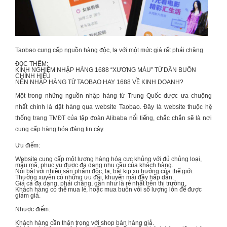
Taobao cung cấp nguồn hàng độc, lạ với một mức giá rất phải chăng
ĐỌC THÊM:
KINH NGHIỆM NHẬP HÀNG 1688 “XƯƠNG MÁU” TỪ DÂN BUÔN
CHÍNH HIỆU
NÊN NHẬP HÀNG TỪ TAOBAO HAY 1688 VỀ KINH DOANH?
Một trong những nguồn
nhập hàng từ Trung Quốc
được ưa chuộng
nhất chính là đặt hàng qua website Taobao. Đây là website thuộc hệ
thống trang TMĐT của tập đoàn Alibaba nổi tiếng, chắc chắn sẽ là nơi
cung cấp hàng hóa đáng tin cậy.
Ưu điểm:
Website cung cấp một lượng hàng hóa cực khủng với đủ chủng loại,
mẫu mã, phục vụ được đa dạng nhu cầu của khách hàng.
Nổi bật với nhiều sản phẩm độc, lạ, bắt kịp xu hướng của thế giới.
Thường xuyên có những ưu đãi, khuyến mãi đầy hấp dẫn.
Giá cả đa dạng, phải chăng, gần như là rẻ nhất trên thị trường.
Khách hàng có thể mua lẻ, hoặc mua buôn với số lượng lớn để được
giảm giá.
Nhược điểm:
Khách hàng cần thận trọng với shop bán hàng giả.