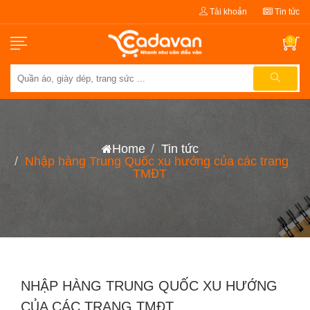
Tài khoản
Tin tức
0
Home
Tin tức
Nhập hàng Trung Quốc xu hướng của các trang
TMĐT
NHẬP HÀNG TRUNG QUỐC XU HƯỚNG
CỦA CÁC TRANG TMĐT