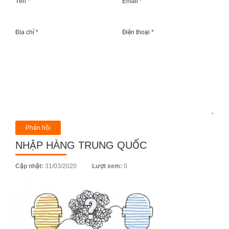
Tên *
Email *
Địa chỉ *
Điện thoại *
NHẬP HÀNG TRUNG QUỐC
Posted
Cập nhật:
31/03/2020
Lượt xem:
0
on