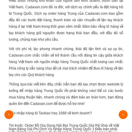
Hiểu được những khó khăn của người làm kinh doanh, buôn bán tại
Việt Nam, Cadavan.com đã ra đời, với dịch vụ chính yếu là đặt hàng hộ
từ Trung Quốc. Dịch vụ order hàng Trung của Cadavan.com bao gồm
đầy đủ các bước đặt hàng, thanh toán và vận chuyển về tận tay khách
hàng ở tại Việt Nam trong thời gian sớm nhất. Đảm bảo rằng lô hàng về
tay khách hàng giữ nguyên được trạng thái ban đầu, với đầy đủ số
lượng, chủng loại như yêu cầu.
Với chi phí rẻ, tác phong nhanh chóng, thái độ tận tình và sự uy tín,
Cadavan.com chắc chắn sẽ trở thành cầu nối đáng tin cậy giữa khách
hàng Việt Nam với nguồn
nhập hàng Trung Quốc
chất lượng cao nhất.
Phía công ty sẵn sàng chịu tất cả mọi trách nhiệm để đưa lô hàng về tận
tay cho các Quý khách hàng.
Thông qua bài viết trên đây, chắc hẳn bạn đã lựa chọn được website lý
tưởng để
nhập hàng Trung Quốc
rồi phải không nào! Để có các bước
mua hàng thuận tiện, nhanh chóng và đảm bảo an toàn hơn, bạn đừng
quên tìm đến
Cadavan.com
để được hỗ trợ nhé!
 nhập hàng từ Taobao hay 1688 về kinh doanh?
Cách nhập hàn
Tin trước:
Order Đồ Gia Dụng Nội Địa Trung Quốc Giá Rẻ Ship về Việt
Nam
Bảng Giá Phí Dịch Vụ Nhập Hàng Trung Quốc
3 Điều bạn phải