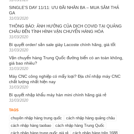
on
SINGLE’S DAY 11/11: ƯU ĐÃI NHÂN BA – MUA SẮM THẢ
GA
Posted
31/03/2020
on
THÔNG BÁO: ẢNH HƯỞNG CỦA DỊCH COVID TẠI QUẢNG
CHÂU ĐẾN TÌNH HÌNH VẬN CHUYỂN HÀNG HÓA
Posted
31/03/2020
on
Bí quyết order/ săn sale giày Lacoste chính hãng, giá tốt
Posted
31/03/2020
on
Vận chuyển hàng Trung Quốc đường biển có an toàn không,
giá bao nhiêu?
Posted
31/03/2020
on
Máy CNC công nghiệp có mấy loại? Địa chỉ nhập máy CNC
chất lượng nhất hiện nay
Posted
31/03/2020
on
Bí quyết nhập khẩu máy hàn mini chính hãng giá rẻ
Posted
31/03/2020
on
TAGS
chuyên nhập hàng trung quốc
cách nhập hàng quảng châu
cách nhập hàng taobao
cách nhập hàng Trung Quốc
cách nhập hàng trung quốc giá rẻ
cách nhập hàng trên 1688