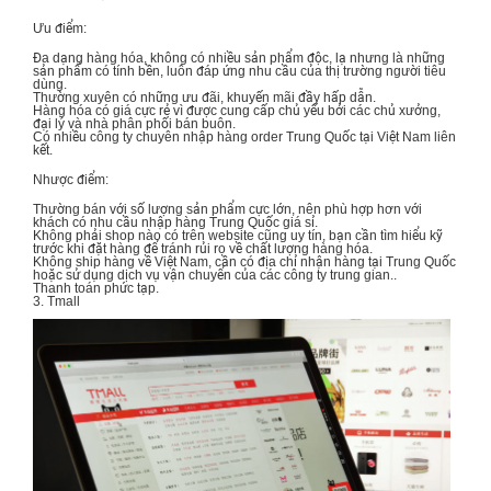
Ưu điểm:
Đa dạng hàng hóa, không có nhiều sản phẩm độc, lạ nhưng là những
sản phẩm có tính bền, luôn đáp ứng nhu cầu của thị trường người tiêu
dùng.
Thường xuyên có những ưu đãi, khuyến mãi đầy hấp dẫn.
Hàng hóa có giá cực rẻ vì được cung cấp chủ yếu bởi các chủ xưởng,
đại lý và nhà phân phối bán buôn.
Có nhiều công ty chuyên nhập hàng order Trung Quốc tại Việt Nam liên
kết.
Nhược điểm:
Thường bán với số lượng sản phẩm cực lớn, nên phù hợp hơn với
khách có nhu cầu
nhập hàng Trung Quốc giá sỉ
.
Không phải shop nào có trên website cũng uy tín, bạn cần tìm hiểu kỹ
trước khi đặt hàng để tránh rủi ro về chất lượng hàng hóa.
Không ship hàng về Việt Nam, cần có địa chỉ nhận hàng tại Trung Quốc
hoặc sử dụng dịch vụ vận chuyển của các công ty trung gian..
Thanh toán phức tạp.
3. Tmall