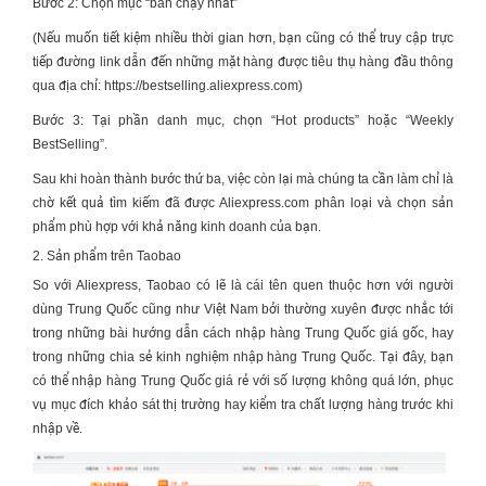
Bước 2: Chọn mục “bán chạy nhất”
(Nếu muốn tiết kiệm nhiều thời gian hơn, bạn cũng có thể truy cập trực
tiếp đường link dẫn đến những mặt hàng được tiêu thụ hàng đầu thông
qua địa chỉ:
https://bestselling.aliexpress.com
)
Bước 3: Tại phần danh mục, chọn “Hot products” hoặc “Weekly
BestSelling”.
Sau khi hoàn thành bước thứ ba, việc còn lại mà chúng ta cần làm chỉ là
chờ kết quả tìm kiếm đã được Aliexpress.com phân loại và chọn sản
phẩm phù hợp với khả năng kinh doanh của bạn.
2. Sản phẩm trên Taobao
So với Aliexpress, Taobao có lẽ là cái tên quen thuộc hơn với người
dùng Trung Quốc cũng như Việt Nam bởi thường xuyên được nhắc tới
trong những bài hướng dẫn
cách nhập hàng Trung Quốc giá gốc
, hay
trong những chia sẻ kinh nghiệm
nhập hàng Trung Quốc
. Tại đây, bạn
có thể
nhập hàng Trung Quốc giá rẻ
với số lượng không quá lớn, phục
vụ mục đích khảo sát thị trường hay kiểm tra chất lượng hàng trước khi
nhập về.