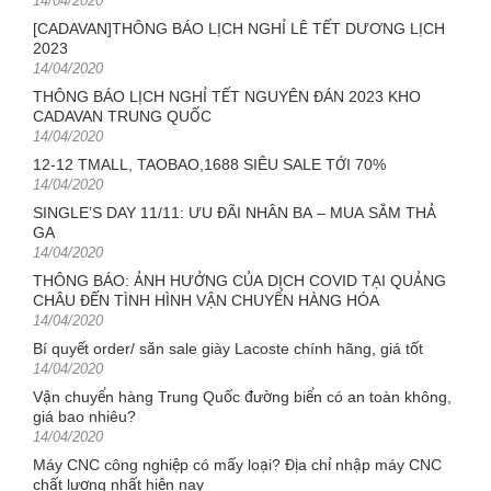
14/04/2020
on
[CADAVAN]THÔNG BÁO LỊCH NGHỈ LỄ TẾT DƯƠNG LỊCH
2023
Posted
14/04/2020
on
THÔNG BÁO LỊCH NGHỈ TẾT NGUYÊN ĐÁN 2023 KHO
CADAVAN TRUNG QUỐC
Posted
14/04/2020
on
12-12 TMALL, TAOBAO,1688 SIÊU SALE TỚI 70%
Posted
14/04/2020
on
SINGLE’S DAY 11/11: ƯU ĐÃI NHÂN BA – MUA SẮM THẢ
GA
Posted
14/04/2020
on
THÔNG BÁO: ẢNH HƯỞNG CỦA DỊCH COVID TẠI QUẢNG
CHÂU ĐẾN TÌNH HÌNH VẬN CHUYỂN HÀNG HÓA
Posted
14/04/2020
on
Bí quyết order/ săn sale giày Lacoste chính hãng, giá tốt
Posted
14/04/2020
on
Vận chuyển hàng Trung Quốc đường biển có an toàn không,
giá bao nhiêu?
Posted
14/04/2020
on
Máy CNC công nghiệp có mấy loại? Địa chỉ nhập máy CNC
chất lượng nhất hiện nay