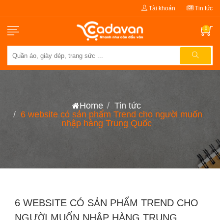
Tài khoản
Tin tức
0
Home
Tin tức
6 website có sản phẩm Trend cho người muốn
nhập hàng Trung Quốc
6 WEBSITE CÓ SẢN PHẨM TREND CHO
NGƯỜI MUỐN NHẬP HÀNG TRUNG