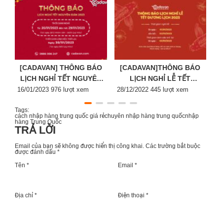
[CADAVAN] THÔNG BÁO
[CADAVAN]THÔNG BÁO
LỊCH NGHỈ TẾT NGUYÊN
LỊCH NGHỈ LỄ TẾT
Posted
ĐÁN 2023
Posted
DƯƠNG LỊCH 2023
P
16/01/2023
976 lượt xem
28/12/2022
445 lượt xem
2
on
on
o
Tags:
cách nhập hàng trung quốc giá rẻ
chuyên nhập hàng trung quốc
nhập
hàng Trung Quốc
TRẢ LỜI
Email của bạn sẽ không được hiển thị công khai.
Các trường bắt buộc
được đánh dấu
*
Tên *
Email *
Địa chỉ *
Điện thoại *