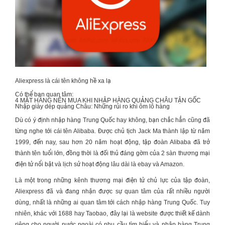
Aliexpress là cái tên không hề xa lạ
Có thể bạn quan tâm:
4 MẶT HÀNG NÊN MUA KHI
NHẬP HÀNG QUẢNG CHÂU TẬN GỐC
Nhập giày dép quảng Châu: Những rủi ro khi ôm lô hàng
Dù có ý định
nhập hàng Trung Quốc
hay không, bạn chắc hẳn cũng đã
từng nghe tới cái tên Alibaba. Được chủ tịch Jack Ma thành lập từ năm
1999, đến nay, sau hơn 20 năm hoạt động, tập đoàn Alibaba đã trở
thành tên tuổi lớn, đồng thời là đối thủ đáng gờm của 2 sàn thương mại
điện tử nổi bật và lịch sử hoạt động lâu dài là ebay và Amazon.
Là một trong những kênh thương mại điện tử chủ lực của tập đoàn,
Aliexpress đã và đang nhận được sự quan tâm của rất nhiều người
dùng, nhất là những ai quan tâm tới
cách nhập hàng Trung Quốc
. Tuy
nhiên, khác với 1688 hay Taobao, đây lại là website được thiết kế dành
riêng cho người nước ngoài có nhu cầu tìm hiểu và
nhập hàng Trung