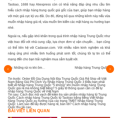
Taobao, 1688 hay Aliexpress còn có khả năng đáp ứng nhu cầu tìm
hiểu
cách nhập hàng trung quốc giá gốc
của bạn, giúp bạn nhập hàng
với mức giá cực kỳ ưu đãi. Do đó, đừng bỏ qua những kênh này nếu vừa
muốn nhập hàng giá rẻ, vừa muốn tìm kiếm các mặt hàng xu hướng bạn
nhé.
Ngoài ra, nếu gặp khó khăn trong quá trình
nhập hàng Trung Quốc
như
việc trao đổi với nhà cung cấp, lựa chọn đơn vị vận chuyển… bạn cũng
có thể liên hệ với
Cadavan.com
. Với nhiều năm kinh nghiệm và khả
năng ứng phó nhiều tình huống phát sinh tốt, chúng tôi tự tin có thể
mang đến cho bạn trải nghiệm mua sắm tuyệt vời.
Nhập hàng Trung Quốc giá sỉ thường gặp 3 rủi…
Nh
Tin trước:
Order Đồ Gia Dụng Nội Địa Trung Quốc Giá Rẻ Ship về Việt
Nam
Bảng Giá Phí Dịch Vụ Nhập Hàng Trung Quốc
3 Điều bạn phải
biết về Nhập hàng Trung Quốc
“5 không” khi muốn nhập hàng Trung
Quốc giá rẻ mà không biết tiếng?
5 giấy tờ thông quan cần có để tự
nhập hàng Trung Quốc về Việt Nam
Tin sau:
Cách đọc mã vạch để kiểm tra sản phẩm nhập hàng từ Trung
Quốc
Cách nhập hàng Trung Quốc từ Taobao bằng tiếng Việt
Nhập
hàng Trung Quốc xu hướng của các trang TMĐT
Nhập hàng Trung
Quốc: Làm sao để lấy được hàng rẻ, bán lời?
Cách nhập hàng Trung
Quốc thu lãi cao
BÀI VIẾT LIÊN QUAN