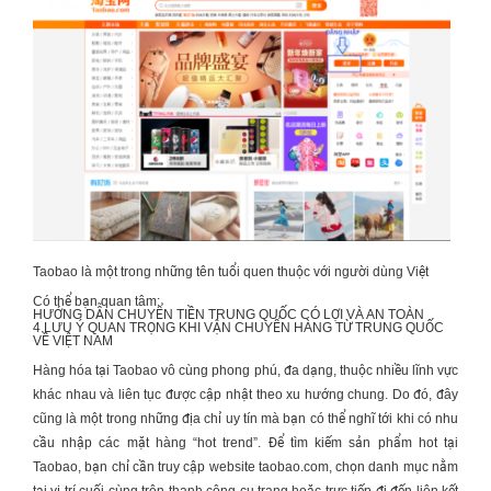
Taobao là một trong những tên tuổi quen thuộc với người dùng Việt
Có thể bạn quan tâm:
HƯỚNG DẪN
CHUYỂN TIỀN TRUNG QUỐC
CÓ LỢI VÀ AN TOÀN
4 LƯU Ý QUAN TRỌNG KHI
VẬN CHUYỂN HÀNG TỪ TRUNG QUỐC
VỀ VIỆT NAM
Hàng hóa tại Taobao vô cùng phong phú, đa dạng, thuộc nhiều lĩnh vực
khác nhau và liên tục được cập nhật theo xu hướng chung. Do đó, đây
cũng là một trong những địa chỉ uy tín mà bạn có thể nghĩ tới khi có nhu
cầu nhập các mặt hàng “hot trend”. Để tìm kiếm sản phẩm hot tại
Taobao, bạn chỉ cần truy cập website taobao.com, chọn danh mục nằm
tại vị trí cuối cùng trên thanh công cụ trang hoặc trực tiếp đi đến liên kết