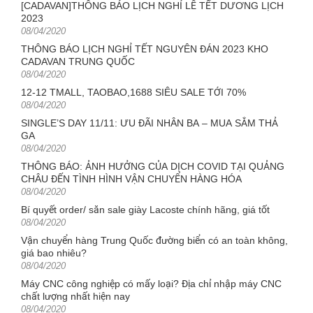
[CADAVAN]THÔNG BÁO LỊCH NGHỈ LỄ TẾT DƯƠNG LỊCH
2023
Posted
08/04/2020
on
THÔNG BÁO LỊCH NGHỈ TẾT NGUYÊN ĐÁN 2023 KHO
CADAVAN TRUNG QUỐC
Posted
08/04/2020
on
12-12 TMALL, TAOBAO,1688 SIÊU SALE TỚI 70%
Posted
08/04/2020
on
SINGLE’S DAY 11/11: ƯU ĐÃI NHÂN BA – MUA SẮM THẢ
GA
Posted
08/04/2020
on
THÔNG BÁO: ẢNH HƯỞNG CỦA DỊCH COVID TẠI QUẢNG
CHÂU ĐẾN TÌNH HÌNH VẬN CHUYỂN HÀNG HÓA
Posted
08/04/2020
on
Bí quyết order/ săn sale giày Lacoste chính hãng, giá tốt
Posted
08/04/2020
on
Vận chuyển hàng Trung Quốc đường biển có an toàn không,
giá bao nhiêu?
Posted
08/04/2020
on
Máy CNC công nghiệp có mấy loại? Địa chỉ nhập máy CNC
chất lượng nhất hiện nay
Posted
08/04/2020