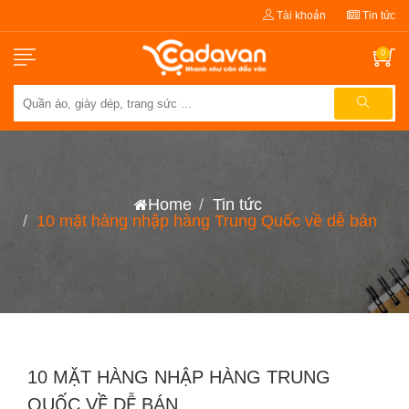
Tài khoản
Tin tức
0
Home
Tin tức
10 mặt hàng nhập hàng Trung Quốc về dễ bán
10 MẶT HÀNG NHẬP HÀNG TRUNG
QUỐC VỀ DỄ BÁN