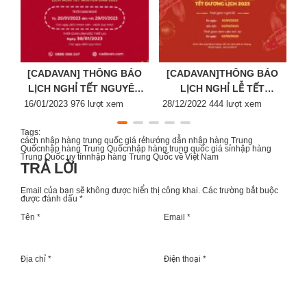
[CADAVAN] THÔNG BÁO
[CADAVAN]THÔNG BÁO
LỊCH NGHỈ TẾT NGUYÊN
LỊCH NGHỈ LỄ TẾT
Posted
ĐÁN 2023
Posted
DƯƠNG LỊCH 2023
P
16/01/2023
976 lượt xem
28/12/2022
444 lượt xem
2
on
on
o
Tags:
cách nhập hàng trung quốc giá rẻ
hướng dẫn nhập hàng Trung
Quốc
nhập hàng Trung Quốc
nhập hàng trung quốc giá sỉ
nhập hàng
Trung Quốc uy tín
nhập hàng Trung Quốc về Việt Nam
TRẢ LỜI
Email của bạn sẽ không được hiển thị công khai.
Các trường bắt buộc
được đánh dấu
*
Tên *
Email *
Địa chỉ *
Điện thoại *