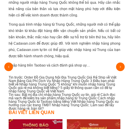
những người
nhập hàng Trung Quốc
không thể bỏ qua. Hãy cân nhắc
khả năng của bản thân và lựa chọn mặt hàng phù hợp với điều kiện
hiện có để việc kinh doanh được thành công.
Trong quá trình nhập hàng từ Trung Quốc, những người mới có thể gặp
khó khăn từ khâu đặt hàng đến vận chuyển sản phẩm. Nếu có bất cứ
băn khoăn, thắc mắc nào hay cần đến sự hỗ trợ từ bên thứ ba, hãy liên
hệ Cadavan.com để được giúp đỡ. Với kinh nghiệm nhập hàng phong
phú, Cadavan.com tự tin có thể giúp việc nhập hàng xứ Trung của bạn
được tiến hành nhanh chóng, hiệu quả.
Nhập hàng trên Taobao và cách đánh giá shop uy…
Nhập 
Tin trước:
Order Đồ Gia Dụng Nội Địa Trung Quốc Giá Rẻ Ship về Việt
Nam
Bảng Giá Phí Dịch Vụ Nhập Hàng Trung Quốc
3 Điều bạn phải
biết về Nhập hàng Trung Quốc
“5 không” khi muốn nhập hàng Trung
Quốc giá rẻ mà không biết tiếng?
5 giấy tờ thông quan cần có để tự
nhập hàng Trung Quốc về Việt Nam
Tin sau:
Bật mí địa chỉ nhập hàng Trung Quốc uy tín, giá rẻ
Cách đọc
mã vạch để kiểm tra sản phẩm nhập hàng từ Trung Quốc
Cách nhập
hàng Trung Quốc từ Taobao bằng tiếng Việt
Nhập hàng Trung Quốc xu
hướng của các trang TMĐT
Nhập hàng Trung Quốc: Làm sao để lấy
được hàng rẻ, bán lời?
BÀI VIẾT LIÊN QUAN