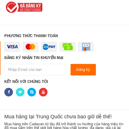
PHƯƠNG THỨC THANH TOÁN
LIÊN HỆ NGAY
ĐĂNG KÝ NHẬN TIN KHUYẾN MẠI
Đăng ký
KẾT NỐI VỚI CHÚNG TÔI
Mua hàng tại Trung Quốc chưa bao giờ dễ thế!
Mua hàng trên Cadavan từ lâu đã trở thành xu hướng của hàng triệu tín
Sh
ên
đồ mua sắm trên thế giới bởi hàng hóa chất lượng, đa dạng, giá cả lại
kh