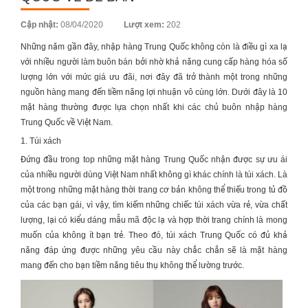
Posted
Cập nhật:
08/04/2020
Lượt xem:
202
on
Những năm gần đây,
nhập hàng Trung Quốc
không còn là điều gì xa lạ
với nhiều người làm buôn bán bởi nhờ khả năng cung cấp hàng hóa số
lượng lớn với mức giá ưu đãi, nơi đây đã trở thành một trong những
nguồn hàng mang đến tiềm năng lợi nhuận vô cùng lớn. Dưới đây là 10
mặt hàng thường được lựa chọn nhất khi các chủ buôn
nhập hàng
Trung Quốc về Việt Nam.
1. Túi xách
Đứng đầu trong top những mặt hàng Trung Quốc nhận được sự ưu ái
của nhiều người dùng Việt Nam nhất không gì khác chính là túi xách. Là
một trong những mặt hàng thời trang cơ bản không thể thiếu trong tủ đồ
của các bạn gái, vì vậy, tìm kiếm những chiếc túi xách vừa rẻ, vừa chất
lượng, lại có kiểu dáng mẫu mã độc lạ và hợp thời trang chính là mong
muốn của không ít bạn trẻ. Theo đó, túi xách Trung Quốc có đủ khả
năng đáp ứng được những yêu cầu này chắc chắn sẽ là mặt hàng
mang đến cho bạn tiềm năng tiêu thụ không thể lường trước.