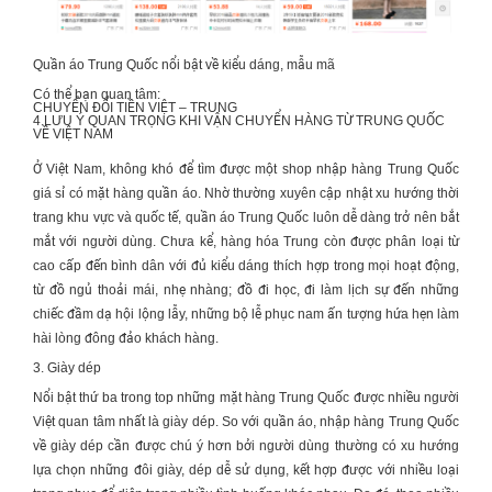
Quần áo Trung Quốc nổi bật về kiểu dáng, mẫu mã
Có thể bạn quan tâm:
CHUYỂN ĐỔI TIỀN VIỆT – TRUNG
4 LƯU Ý QUAN TRỌNG KHI
VẬN CHUYỂN HÀNG TỪ TRUNG QUỐC
VỀ VIỆT NAM
Ở Việt Nam, không khó để tìm được một shop
nhập hàng Trung Quốc
giá sỉ
có mặt hàng quần áo. Nhờ thường xuyên cập nhật xu hướng thời
trang khu vực và quốc tế, quần áo Trung Quốc luôn dễ dàng trở nên bắt
mắt với người dùng. Chưa kể, hàng hóa Trung còn được phân loại từ
cao cấp đến bình dân với đủ kiểu dáng thích hợp trong mọi hoạt động,
từ đồ ngủ thoải mái, nhẹ nhàng; đồ đi học, đi làm lịch sự đến những
chiếc đầm dạ hội lộng lẫy, những bộ lễ phục nam ấn tượng hứa hẹn làm
hài lòng đông đảo khách hàng.
3. Giày dép
Nổi bật thứ ba trong top những mặt hàng Trung Quốc được nhiều người
Việt quan tâm nhất là giày dép. So với quần áo,
nhập hàng Trung Quốc
về giày dép cần được chú ý hơn bởi người dùng thường có xu hướng
lựa chọn những đôi giày, dép dễ sử dụng, kết hợp được với nhiều loại